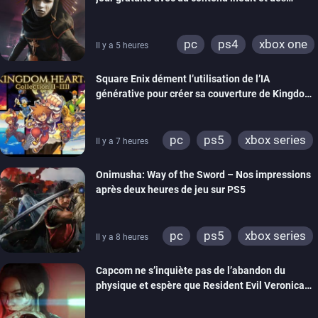
visuels améliorés
pc
ps4
xbox one
Il y a 5 heures
Square Enix dément l’utilisation de l’IA
générative pour créer sa couverture de Kingdom
Hearts Collection
pc
ps5
xbox series
Il y a 7 heures
switch 2
Onimusha: Way of the Sword – Nos impressions
après deux heures de jeu sur PS5
pc
ps5
xbox series
Il y a 8 heures
switch 2
Capcom ne s’inquiète pas de l’abandon du
physique et espère que Resident Evil Veronica
imitera Requiem pour dynamiser la série