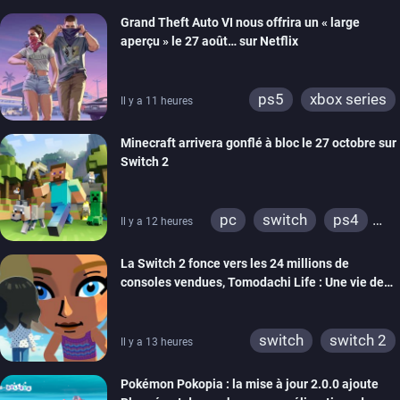
Grand Theft Auto VI nous offrira un « large
aperçu » le 27 août… sur Netflix
ps5
xbox series
Il y a 11 heures
Minecraft arrivera gonflé à bloc le 27 octobre sur
Switch 2
pc
switch
ps4
Il y a 12 heures
ps vita
xbox one
La Switch 2 fonce vers les 24 millions de
wiiu
3ds
ps3
consoles vendues, Tomodachi Life : Une vie de
xbox 360
switch 2
rêve dépasse aujourd’hui les 8 millions
switch
switch 2
Il y a 13 heures
Pokémon Pokopia : la mise à jour 2.0.0 ajoute