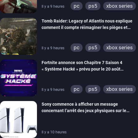
pc
ps5
xbox series
Il y a 9 heures
switch 2
Tomb Raider: Legacy of Atlantis nous explique
comment il compte réimaginer les pièges et
énigmes dans une nouvelle vidéo des coulisses
de développement
pc
ps5
xbox series
Il y a 9 heures
switch 2
Fortnite annonce son Chapitre 7 Saison 4
« Système Hacké » prévu pour le 20 août
prochain, tandis que Les Simpson ont fait leur
retour
pc
ps5
xbox series
Il y a 9 heures
switch
ios
android
Sony commence à afficher un message
ps4
xbox one
concernant l’arrêt des jeux physiques sur le
switch 2
carton des PlayStation 5
Il y a 10 heures