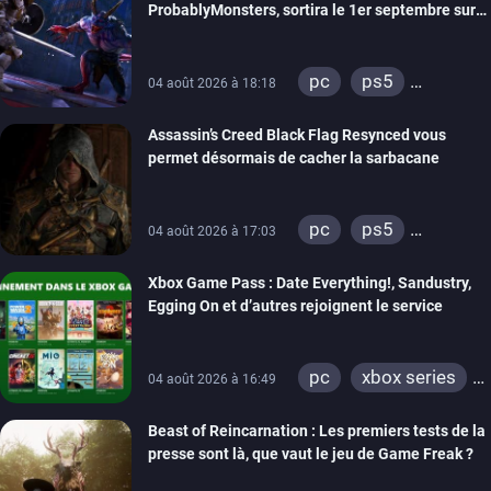
ProbablyMonsters, sortira le 1er septembre sur
PC, PS5 et Xbox Series
pc
ps5
04 août 2026 à 18:18
xbox series
Assassin’s Creed Black Flag Resynced vous
permet désormais de cacher la sarbacane
pc
ps5
04 août 2026 à 17:03
xbox series
Xbox Game Pass : Date Everything!, Sandustry,
Egging On et d’autres rejoignent le service
pc
xbox series
04 août 2026 à 16:49
xbox one
Beast of Reincarnation : Les premiers tests de la
presse sont là, que vaut le jeu de Game Freak ?