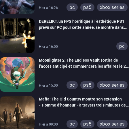
pc
ps5
xbox series
Hier à 16:26
DERELIKT, un FPS horrifique à l’esthétique PS1
prévu sur PC pour cette année, se montre dans
un trailer de gameplay
pc
Hier à 16:00
Moonlighter 2: The Endless Vault sortira de
l’accès anticipé et commencera les affaires le 2
septembre
pc
ps5
xbox series
Hier à 15:00
Mafia: The Old Country montre son extension
« Homme d’honneur » à travers trois minutes de
gameplay commenté
pc
ps5
xbox series
Hier à 09:00