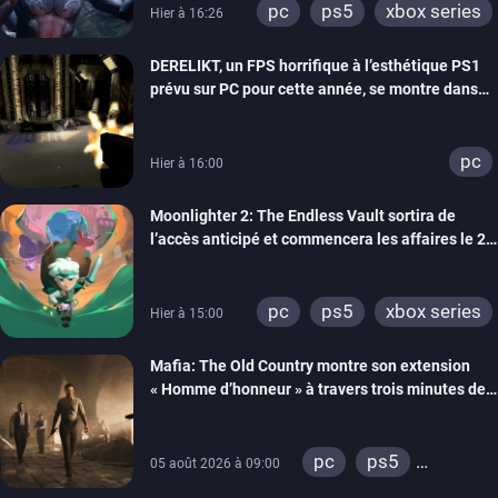
pc
ps5
xbox series
Hier à 16:26
DERELIKT, un FPS horrifique à l’esthétique PS1
prévu sur PC pour cette année, se montre dans
un trailer de gameplay
pc
Hier à 16:00
Moonlighter 2: The Endless Vault sortira de
l’accès anticipé et commencera les affaires le 2
septembre
pc
ps5
xbox series
Hier à 15:00
Mafia: The Old Country montre son extension
« Homme d’honneur » à travers trois minutes de
gameplay commenté
pc
ps5
05 août 2026 à 09:00
xbox series