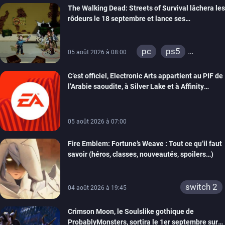
The Walking Dead: Streets of Survival lâchera les
rôdeurs le 18 septembre et lance ses
précommandes
pc
ps5
05 août 2026 à 08:00
xbox series
C’est officiel, Electronic Arts appartient au PIF de
switch
switch 2
l’Arabie saoudite, à Silver Lake et à Affinity
Partners
05 août 2026 à 07:00
Fire Emblem: Fortune’s Weave : Tout ce qu’il faut
savoir (héros, classes, nouveautés, spoilers…)
switch 2
04 août 2026 à 19:45
Crimson Moon, le Soulslike gothique de
ProbablyMonsters, sortira le 1er septembre sur