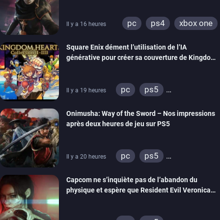
visuels améliorés
pc
ps4
xbox one
Il y a 16 heures
Square Enix dément l’utilisation de l’IA
générative pour créer sa couverture de Kingdom
Hearts Collection
pc
ps5
Il y a 19 heures
xbox series
switch 2
Onimusha: Way of the Sword – Nos impressions
après deux heures de jeu sur PS5
pc
ps5
Il y a 20 heures
xbox series
switch 2
Capcom ne s’inquiète pas de l’abandon du
physique et espère que Resident Evil Veronica
imitera Requiem pour dynamiser la série