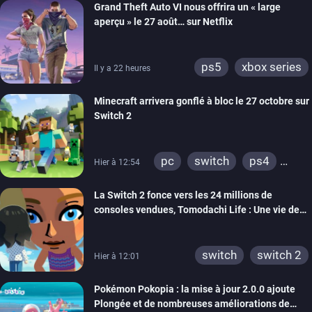
Grand Theft Auto VI nous offrira un « large
aperçu » le 27 août… sur Netflix
ps5
xbox series
Il y a 22 heures
Minecraft arrivera gonflé à bloc le 27 octobre sur
Switch 2
pc
switch
ps4
Hier à 12:54
ps vita
xbox one
La Switch 2 fonce vers les 24 millions de
wiiu
3ds
ps3
consoles vendues, Tomodachi Life : Une vie de
xbox 360
switch 2
rêve dépasse aujourd’hui les 8 millions
switch
switch 2
Hier à 12:01
Pokémon Pokopia : la mise à jour 2.0.0 ajoute
Plongée et de nombreuses améliorations de