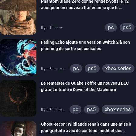
Phantom Blade Zero donne rendez-vous le 12
août pour un nouveau trailer ainsi que le
lancement des précommandes
pc
ps5
Il y a 1 heure
Fading Echo ajoute une version Switch 2 à son
planning de sortie sur consoles
pc
ps5
xbox series
Il y a 5 heures
Le remaster de Quake s’offre un nouveau DLC
gratuit intitulé « Dawn of the Machine »
pc
ps5
xbox series
Il y a 6 heures
switch
ps4
Ghost Recon: Wildlands renaît dans une mise à
xbox one
nintendo 64
jour gratuite avec du contenu inédit et des