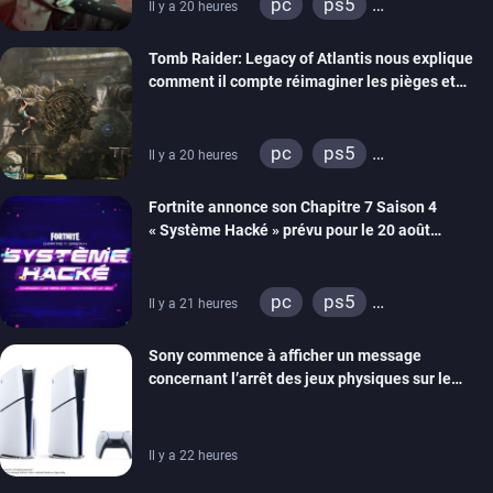
pc
ps5
Il y a 20 heures
xbox series
switch 2
Tomb Raider: Legacy of Atlantis nous explique
comment il compte réimaginer les pièges et
énigmes dans une nouvelle vidéo des coulisses
de développement
pc
ps5
Il y a 20 heures
xbox series
switch 2
Fortnite annonce son Chapitre 7 Saison 4
« Système Hacké » prévu pour le 20 août
prochain, tandis que Les Simpson ont fait leur
retour
pc
ps5
Il y a 21 heures
xbox series
switch
Sony commence à afficher un message
ios
android
ps4
concernant l’arrêt des jeux physiques sur le
xbox one
switch 2
carton des PlayStation 5
Il y a 22 heures