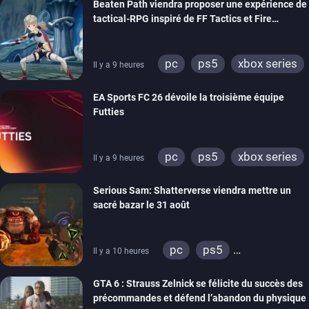
Beaten Path viendra proposer une expérience de
xbox one
tactical-RPG inspiré de FF Tactics et Fire
Emblem
pc
ps5
xbox series
Il y a 9 heures
switch
EA Sports FC 26 dévoile la troisième équipe
Futties
pc
ps5
xbox series
Il y a 9 heures
switch
ps4
Serious Sam: Shatterverse viendra mettre un
xbox one
switch 2
sacré bazar le 31 août
pc
ps5
Il y a 10 heures
xbox series
GTA 6 : Strauss Zelnick se félicite du succès des
précommandes et défend l’abandon du physique