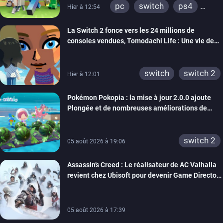
pc
switch
ps4
Hier à 12:54
ps vita
xbox one
La Switch 2 fonce vers les 24 millions de
wiiu
3ds
ps3
consoles vendues, Tomodachi Life : Une vie de
xbox 360
switch 2
rêve dépasse aujourd’hui les 8 millions
switch
switch 2
Hier à 12:01
Pokémon Pokopia : la mise à jour 2.0.0 ajoute
Plongée et de nombreuses améliorations de
confort
switch 2
05 août 2026 à 19:06
Assassin’s Creed : Le réalisateur de AC Valhalla
revient chez Ubisoft pour devenir Game Director
de la marque
05 août 2026 à 17:39