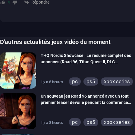
Répondre
4
D'autres actualités jeux vidéo du moment
THQ Nordic Showcase : Le résumé complet des
annonces (Road 96, Titan Quest II, DLC
REANIMAL…)
pc
ps5
xbox series
Il y a 8 heures
switch
stadia
ps4
Un nouveau jeu Road 96 annoncé avec un tout
xbox one
switch 2
premier teaser dévoilé pendant la conférence
THQ Nordic
pc
ps5
xbox series
Il y a 8 heures
switch
stadia
ps4