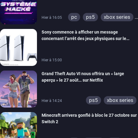
prochain, tandis que Les Simpson ont fait leur
retour
pc
ps5
xbox series
Hier à 16:05
switch
ios
android
Sony commence à afficher un message
ps4
xbox one
concernant l’arrêt des jeux physiques sur le
switch 2
carton des PlayStation 5
Hier à 15:00
Grand Theft Auto VI nous offrira un « large
aperçu » le 27 août… sur Netflix
ps5
xbox series
Hier à 14:24
Minecraft arrivera gonflé à bloc le 27 octobre sur
Switch 2