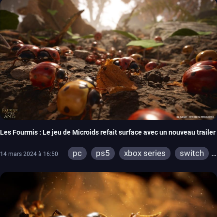
Les Fourmis : Le jeu de Microids refait surface avec un nouveau trailer
pc
ps5
xbox series
switch
14 mars 2024 à 16:50
ps4
xbox one