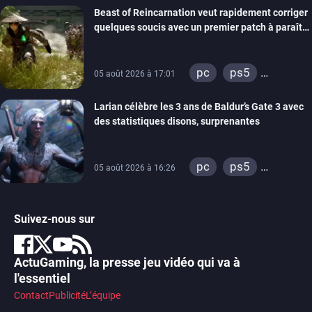
Beast of Reincarnation veut rapidement corriger
quelques soucis avec un premier patch à paraître
bientôt
pc
ps5
05 août 2026 à 17:01
xbox series
Larian célèbre les 3 ans de Baldur’s Gate 3 avec
des statistiques disons, surprenantes
pc
ps5
05 août 2026 à 16:26
xbox series
Suivez-nous sur
ActuGaming, la presse jeu vidéo qui va à
l'essentiel
Contact
Publicité
L’équipe