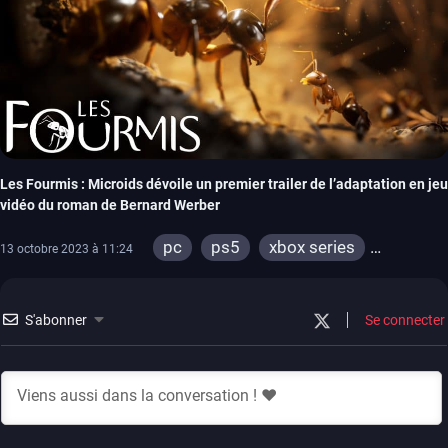
Les Fourmis : Microids dévoile un premier trailer de l’adaptation en jeu
vidéo du roman de Bernard Werber
pc
ps5
xbox series
13 octobre 2023 à 11:24
switch
ps4
xbox one
S'abonner
Se connecter