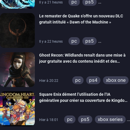
pc
ps5
Il y a 21 heures
xbox series
Le remaster de Quake s’offre un nouveau DLC
gratuit intitulé « Dawn of the Machine »
pc
ps5
Il y a 22 heures
xbox series
switch
Ghost Recon: Wildlands renaît dans une mise à
ps4
xbox one
jour gratuite avec du contenu inédit et des
nintendo 64
visuels améliorés
pc
ps4
xbox one
Hier à 20:22
Square Enix dément l’utilisation de l’IA
générative pour créer sa couverture de Kingdom
Hearts Collection
pc
ps5
xbox series
Hier à 18:01
switch 2