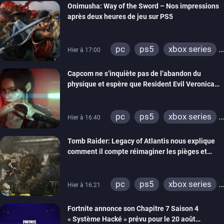
Onimusha: Way of the Sword – Nos impressions
après deux heures de jeu sur PS5
pc
ps5
xbox series
Hier à 17:00
switch 2
Capcom ne s’inquiète pas de l’abandon du
physique et espère que Resident Evil Veronica
imitera Requiem pour dynamiser la série
pc
ps5
xbox series
Hier à 16:40
switch 2
Tomb Raider: Legacy of Atlantis nous explique
comment il compte réimaginer les pièges et
énigmes dans une nouvelle vidéo des coulisses
de développement
pc
ps5
xbox series
Hier à 16:21
switch 2
Fortnite annonce son Chapitre 7 Saison 4
« Système Hacké » prévu pour le 20 août