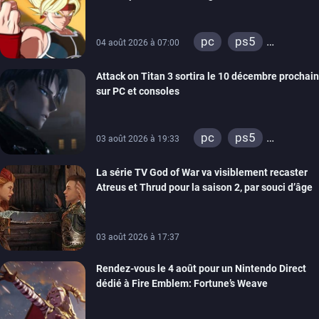
pc
ps5
04 août 2026 à 07:00
xbox series
Attack on Titan 3 sortira le 10 décembre prochain
sur PC et consoles
pc
ps5
03 août 2026 à 19:33
xbox series
La série TV God of War va visiblement recaster
switch 2
Atreus et Thrud pour la saison 2, par souci d’âge
03 août 2026 à 17:37
Rendez-vous le 4 août pour un Nintendo Direct
dédié à Fire Emblem: Fortune’s Weave