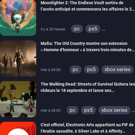
Moonlighter 2: The Endless Vault sortira de
l’accès anticipé et commencera les affaires le 2
septembre
pc
ps5
Il y a 20 heures
xbox series
Mafia: The Old Country montre son extension
« Homme d’honneur » à travers trois minutes de
gameplay commenté
pc
ps5
xbox series
Hier à 09:00
The Walking Dead: Streets of Survival lâchera les
rôdeurs le 18 septembre et lance ses
précommandes
pc
ps5
xbox series
Hier à 08:00
switch
switch 2
C’est officiel, Electronic Arts appartient au PIF de
l’Arabie saoudite, à Silver Lake et à Affinity