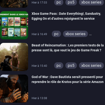
pc
ps5
xbox series
Hier à 17:03
Xbox Game Pass : Date Everything!, Sandustry,
Egging On et d’autres rejoignent le service
pc
xbox series
Hier à 16:49
xbox one
Beast of Reincarnation : Les premiers tests de la
presse sont là, que vaut le jeu de Game Freak ?
pc
ps5
xbox series
Hier à 15:40
God of War : Dave Bautista serait pressenti pour
reprendre le rôle de Kratos pour la série Amazon
Hier à 13:08