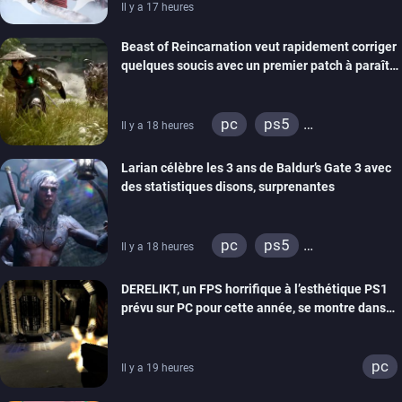
Il y a 17 heures
Beast of Reincarnation veut rapidement corriger
quelques soucis avec un premier patch à paraître
bientôt
pc
ps5
Il y a 18 heures
xbox series
Larian célèbre les 3 ans de Baldur’s Gate 3 avec
des statistiques disons, surprenantes
pc
ps5
Il y a 18 heures
xbox series
DERELIKT, un FPS horrifique à l’esthétique PS1
prévu sur PC pour cette année, se montre dans
un trailer de gameplay
pc
Il y a 19 heures