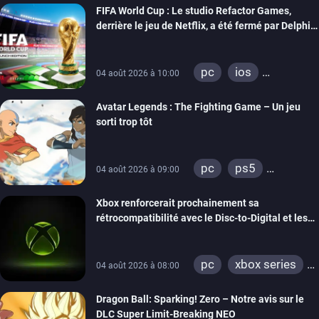
FIFA World Cup : Le studio Refactor Games,
derrière le jeu de Netflix, a été fermé par Delphi
Interactive
pc
ios
04 août 2026 à 10:00
android
Avatar Legends : The Fighting Game – Un jeu
sorti trop tôt
pc
ps5
04 août 2026 à 09:00
xbox series
Xbox renforcerait prochainement sa
switch
switch 2
rétrocompatibilité avec le Disc-to-Digital et les
portages de jeux Xbox 360 sur PC
pc
xbox series
04 août 2026 à 08:00
xbox one
Dragon Ball: Sparking! Zero – Notre avis sur le
xbox 360
DLC Super Limit-Breaking NEO