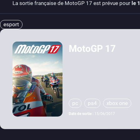
La sortie française de MotoGP 17 est prévue pour
le 
esport
MotoGP 17
pc
ps4
xbox one
Date de sortie :
15/06/2017