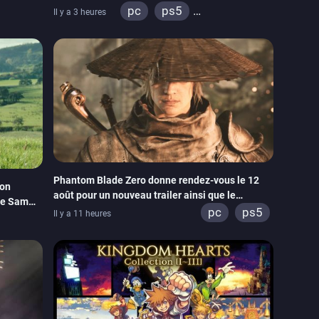
pc
ps5
Il y a 3 heures
tch
xbox series
switch
ps4
xbox one
switch 2
Phantom Blade Zero donne rendez-vous le 12
son
août pour un nouveau trailer ainsi que le
de Sam
lancement des précommandes
pc
ps5
Il y a 11 heures