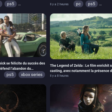
Emblem
ps5
pc
ps5
Il y a 2 heures
ox series
switch
xbox series
swi
adia
ps4
ox one
ick se félicite du succès des
The Legend of Zelda : Le film enrichit 
éfend l’abandon du
casting, avec notamment la présence 
ps5
xbox series
Neill
Il y a 8 heures