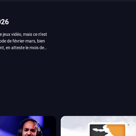
026
e jeux vidéo, mais ce n’est
iode de février-mars, bien
nt, en atteste le mois de
ui arrivera en août 2026.
ou les productions plus
System Works avec Marvel
reak sait faire autre
amescom, avec Star Wars,
orties jeux vidéo de août
de juin. Vous trouverez