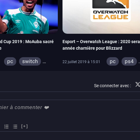
ld Cup 2019 : MoAuba sacré
Esport – Overwatch League : 2020 sera
e
année charnière pour Blizzard
pc
switch
pc
ps4
22 juillet 2019 à 15:01
ps4
xbox one
xbox one
ps3
xbox 360
Se connecter avec :
[+]