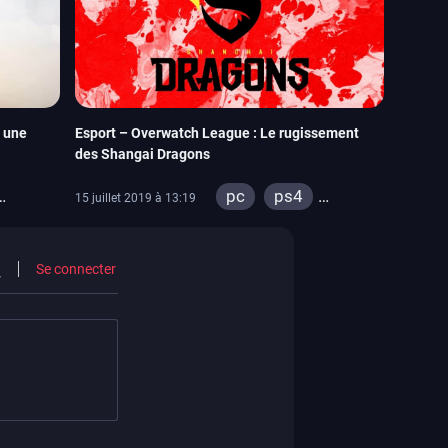
 une
Esport – Overwatch League : Le rugissement
des Shangai Dragons
pc
ps4
15 juillet 2019 à 13:19
xbox one
Se connecter