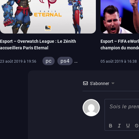
Esport – Overwatch League : Le Zénith
Esport – FIFA eWor
accueillera Paris Eternal
champion du mond
pc
ps4
23 août 2019 à 19:56
05 août 2019 à 16:38
xbox one
S'abonner