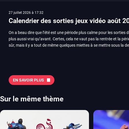
27 juillet 2026 à 17:32
Calendrier des sorties jeux vidéo août 2
On a beau dire que l’été est une période plus calme pour les sorties d
plus aussi vrai qu’avant. Certes, cela ne vaut pas la rentrée et la pér
sûr, mais il y a tout de même quelques miettes à se mettre sous la de
juillet avec Assassin’s Creed et Splatoon. Voyons ensemble tout ce q
Quelles sont les sorties à retenir en août 2026 ? Avant de vous lister jeu par jeu, découvrez
notre sélection en vidéo, qui revient sur les titres à ne pas manquer 
majeures. On pense évidemment au nouveau jeu de combat de Arc 
Tokon ou encore Beast of Reincarnation, qui nous montre que Game F
EN SAVOIR PLUS
chose d’ambitieux que Pokémon. On n’oubliera pas la période de G
Plague Tale et Metal Gear Solid qui seront là. La liste de toutes les s
2026 Vous trouverez ici tous les jeux majeurs qui sortiront au mois 
Sur le même thème
aussi les jeux de ce mois dans notre page dédiée…