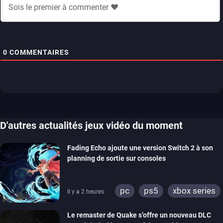
0
COMMENTAIRES
D'autres actualités jeux vidéo du moment
Fading Echo ajoute une version Switch 2 à son
planning de sortie sur consoles
pc
ps5
xbox series
Il y a 2 heures
Le remaster de Quake s’offre un nouveau DLC