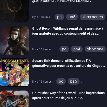
gratuit intitulé « Dawn of the Machine »
pc
ps5
xbox series
Il y a 3 heures
switch
ps4
Ghost Recon: Wildlands renaît dans une mise à
xbox one
nintendo 64
jour gratuite avec du contenu inédit et des
visuels améliorés
pc
ps4
xbox one
Il y a 14 heures
Square Enix dément l’utilisation de l’IA
générative pour créer sa couverture de Kingdom
Hearts Collection
pc
ps5
Il y a 16 heures
xbox series
switch 2
Onimusha: Way of the Sword – Nos impressions
après deux heures de jeu sur PS5