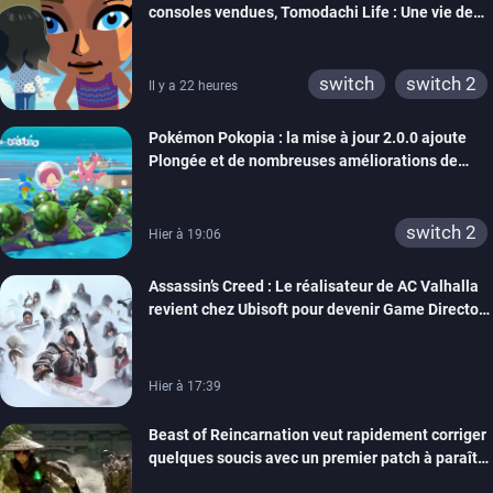
consoles vendues, Tomodachi Life : Une vie de
xbox 360
switch 2
rêve dépasse aujourd’hui les 8 millions
switch
switch 2
Il y a 22 heures
Pokémon Pokopia : la mise à jour 2.0.0 ajoute
Plongée et de nombreuses améliorations de
confort
switch 2
Hier à 19:06
Assassin’s Creed : Le réalisateur de AC Valhalla
revient chez Ubisoft pour devenir Game Director
de la marque
Hier à 17:39
Beast of Reincarnation veut rapidement corriger
quelques soucis avec un premier patch à paraître
bientôt