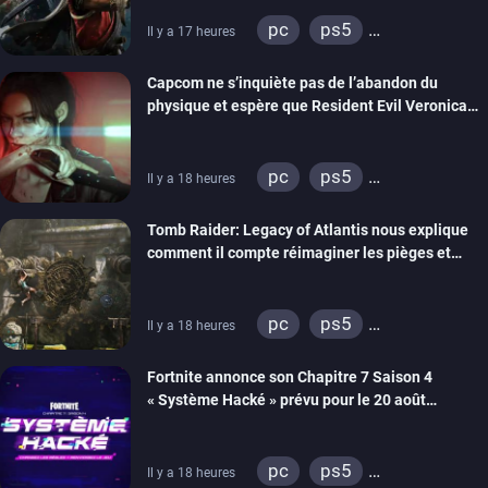
pc
ps5
Il y a 17 heures
xbox series
switch 2
Capcom ne s’inquiète pas de l’abandon du
physique et espère que Resident Evil Veronica
imitera Requiem pour dynamiser la série
pc
ps5
Il y a 18 heures
xbox series
switch 2
Tomb Raider: Legacy of Atlantis nous explique
comment il compte réimaginer les pièges et
énigmes dans une nouvelle vidéo des coulisses
de développement
pc
ps5
Il y a 18 heures
xbox series
switch 2
Fortnite annonce son Chapitre 7 Saison 4
« Système Hacké » prévu pour le 20 août
prochain, tandis que Les Simpson ont fait leur
retour
pc
ps5
Il y a 18 heures