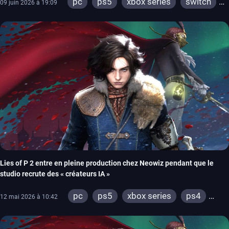
pc
ps5
xbox series
switch
09 juin 2026 à 19:09
ios
android
ps4
ps vita
xbox one
wiiu
3ds
ps3
xbox 360
wii
switch 2
Lies of P 2 entre en pleine production chez Neowiz pendant que le
studio recrute des « créateurs IA »
pc
ps5
xbox series
ps4
12 mai 2026 à 10:42
xbox one