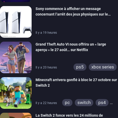
xbox series
switch
Sony commence à afficher un message
ios
android
ps4
concernant l’arrêt des jeux physiques sur le
xbox one
switch 2
carton des PlayStation 5
Il y a 19 heures
Grand Theft Auto VI nous offrira un « large
aperçu » le 27 août… sur Netflix
ps5
xbox series
Il y a 20 heures
Minecraft arrivera gonflé à bloc le 27 octobre sur
Switch 2
pc
switch
ps4
Il y a 22 heures
ps vita
xbox one
La Switch 2 fonce vers les 24 millions de
wiiu
3ds
ps3