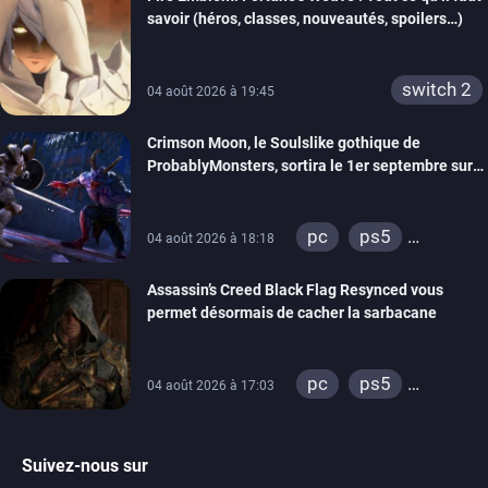
savoir (héros, classes, nouveautés, spoilers…)
switch 2
04 août 2026 à 19:45
Crimson Moon, le Soulslike gothique de
ProbablyMonsters, sortira le 1er septembre sur
PC, PS5 et Xbox Series
pc
ps5
04 août 2026 à 18:18
xbox series
Assassin’s Creed Black Flag Resynced vous
permet désormais de cacher la sarbacane
pc
ps5
04 août 2026 à 17:03
xbox series
Suivez-nous sur