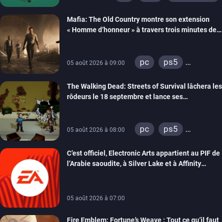
Mafia: The Old Country montre son extension
« Homme d’honneur » à travers trois minutes de
gameplay commenté
pc
ps5
05 août 2026 à 09:00
xbox series
The Walking Dead: Streets of Survival lâchera les
rôdeurs le 18 septembre et lance ses
précommandes
pc
ps5
05 août 2026 à 08:00
xbox series
C’est officiel, Electronic Arts appartient au PIF de
switch
switch 2
l’Arabie saoudite, à Silver Lake et à Affinity
Partners
05 août 2026 à 07:00
Fire Emblem: Fortune’s Weave : Tout ce qu’il faut