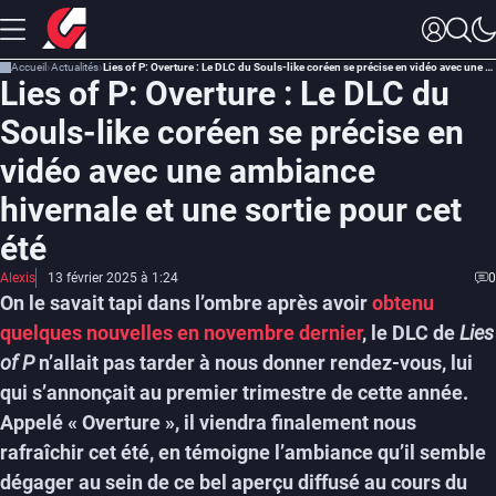
Accueil
Actualités
Lies of P: Overture : Le DLC du Souls-like coréen se précise en vidéo avec une ambiance hivernale et une sortie pour cet été
Lies of P: Overture : Le DLC du
Souls-like coréen se précise en
vidéo avec une ambiance
hivernale et une sortie pour cet
été
Alexis
13 février 2025 à 1:24
0
On le savait tapi dans l’ombre après avoir
obtenu
quelques nouvelles en novembre dernier
, le DLC de
Lies
of P
n’allait pas tarder à nous donner rendez-vous, lui
qui s’annonçait au premier trimestre de cette année.
Appelé « Overture », il viendra finalement nous
rafraîchir cet été, en témoigne l’ambiance qu’il semble
dégager au sein de ce bel aperçu diffusé au cours du