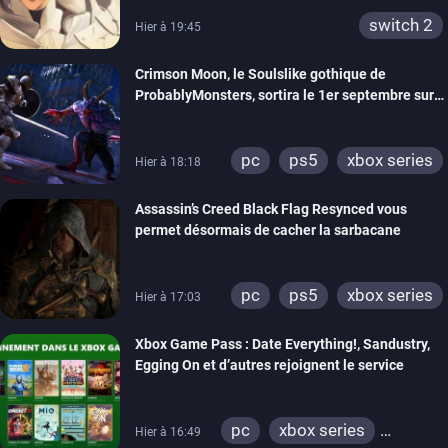
switch 2
Hier à 19:45
Crimson Moon, le Soulslike gothique de
ProbablyMonsters, sortira le 1er septembre sur
PC, PS5 et Xbox Series
pc
ps5
xbox series
Hier à 18:18
Assassin’s Creed Black Flag Resynced vous
permet désormais de cacher la sarbacane
pc
ps5
xbox series
Hier à 17:03
Xbox Game Pass : Date Everything!, Sandustry,
Egging On et d’autres rejoignent le service
pc
xbox series
Hier à 16:49