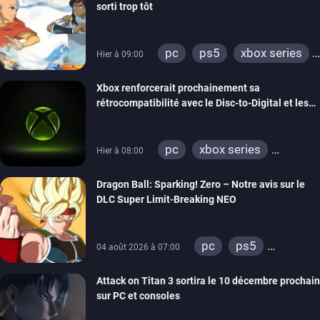
sorti trop tôt
pc
ps5
xbox series
Hier à 09:00
switch
switch 2
Xbox renforcerait prochainement sa
rétrocompatibilité avec le Disc-to-Digital et les
portages de jeux Xbox 360 sur PC
pc
xbox series
Hier à 08:00
xbox one
xbox 360
Dragon Ball: Sparking! Zero – Notre avis sur le
DLC Super Limit-Breaking NEO
pc
ps5
04 août 2026 à 07:00
xbox series
Attack on Titan 3 sortira le 10 décembre prochain
sur PC et consoles