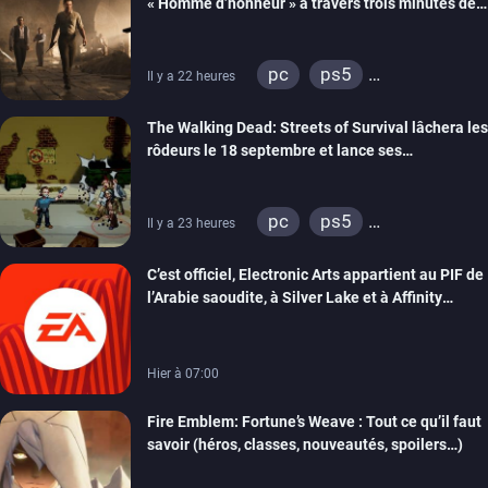
« Homme d’honneur » à travers trois minutes de
gameplay commenté
pc
ps5
Il y a 22 heures
xbox series
The Walking Dead: Streets of Survival lâchera les
rôdeurs le 18 septembre et lance ses
précommandes
pc
ps5
Il y a 23 heures
xbox series
switch
C’est officiel, Electronic Arts appartient au PIF de
switch 2
l’Arabie saoudite, à Silver Lake et à Affinity
Partners
Hier à 07:00
Fire Emblem: Fortune’s Weave : Tout ce qu’il faut
savoir (héros, classes, nouveautés, spoilers…)