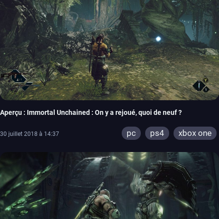
Aperçu : Immortal Unchained : On y a rejoué, quoi de neuf ?
pc
ps4
xbox one
30 juillet 2018 à 14:37