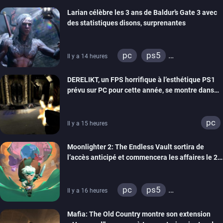
xbox series
Larian célèbre les 3 ans de Baldur’s Gate 3 avec
des statistiques disons, surprenantes
pc
ps5
Il y a 14 heures
xbox series
DERELIKT, un FPS horrifique à l’esthétique PS1
prévu sur PC pour cette année, se montre dans
un trailer de gameplay
pc
Il y a 15 heures
Moonlighter 2: The Endless Vault sortira de
l’accès anticipé et commencera les affaires le 2
septembre
pc
ps5
Il y a 16 heures
xbox series
Mafia: The Old Country montre son extension