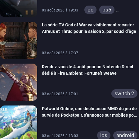
pc
ps5
03 août 2026 à 19:33
xbox series
La série TV God of War va visiblement recaster
switch 2
Atreus et Thrud pour la saison 2, par souci d’âge
03 août 2026 à 17:37
Rendez-vous le 4 août pour un Nintendo Direct
dédié à Fire Emblem: Fortune’s Weave
switch 2
03 août 2026 à 17:01
Palworld Online, une déclinaison MMO du jeu de
survie de Pocketpair, s’annonce sur mobiles pour
cette année
ios
android
03 août 2026 à 13:03