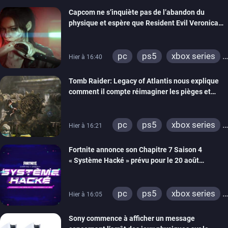
switch 2
Capcom ne s’inquiète pas de l’abandon du
physique et espère que Resident Evil Veronica
imitera Requiem pour dynamiser la série
pc
ps5
xbox series
Hier à 16:40
switch 2
Tomb Raider: Legacy of Atlantis nous explique
comment il compte réimaginer les pièges et
énigmes dans une nouvelle vidéo des coulisses
de développement
pc
ps5
xbox series
Hier à 16:21
switch 2
Fortnite annonce son Chapitre 7 Saison 4
« Système Hacké » prévu pour le 20 août
prochain, tandis que Les Simpson ont fait leur
retour
pc
ps5
xbox series
Hier à 16:05
switch
ios
android
Sony commence à afficher un message
ps4
xbox one