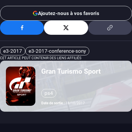
Ajoutez-nous à vos favoris
e3-2017
e3-2017-conference-sony
CET ARTICLE PEUT CONTENIR DES LIENS AFFILIÉS
Gran Turismo Sport
ps4
Date de sortie :
18/10/2017