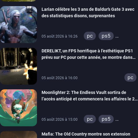
xbox series
Larian célèbre les 3 ans de Baldur’s Gate 3 avec
des statistiques disons, surprenantes
pc
ps5
05 août 2026 à 16:26
xbox series
DERELIKT, un FPS horrifique à l’esthétique PS1
prévu sur PC pour cette année, se montre dans
un trailer de gameplay
pc
05 août 2026 à 16:00
Moonlighter 2: The Endless Vault sortira de
l’accès anticipé et commencera les affaires le 2
septembre
pc
ps5
05 août 2026 à 15:00
xbox series
Mafia: The Old Country montre son extension