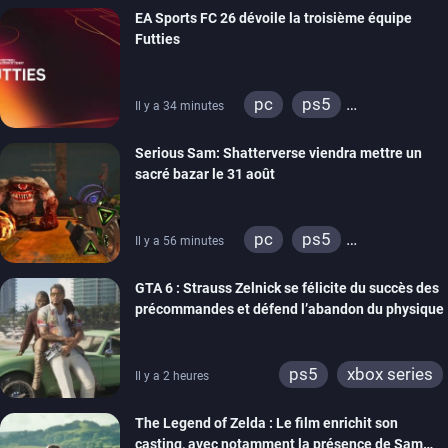
EA Sports FC 26 dévoile la troisième équipe
Futties
pc
ps5
Il y a 34 minutes
xbox series
switch
Serious Sam: Shatterverse viendra mettre un
ps4
xbox one
sacré bazar le 31 août
switch 2
pc
ps5
Il y a 56 minutes
xbox series
GTA 6 : Strauss Zelnick se félicite du succès des
précommandes et défend l’abandon du physique
ps5
xbox series
Il y a 2 heures
The Legend of Zelda : Le film enrichit son
casting, avec notamment la présence de Sam