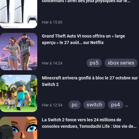
concernant l’arrêt des jeux physiques sur le
switch 2
carton des PlayStation 5
Hier à 15:00
Grand Theft Auto VI nous offrira un « large
aperçu » le 27 août… sur Netflix
ps5
xbox series
Hier à 14:24
Minecraft arrivera gonflé à bloc le 27 octobre sur
Switch 2
pc
switch
ps4
Hier à 12:54
ps vita
xbox one
La Switch 2 fonce vers les 24 millions de
wiiu
3ds
ps3
consoles vendues, Tomodachi Life : Une vie de
xbox 360
switch 2
rêve dépasse aujourd’hui les 8 millions