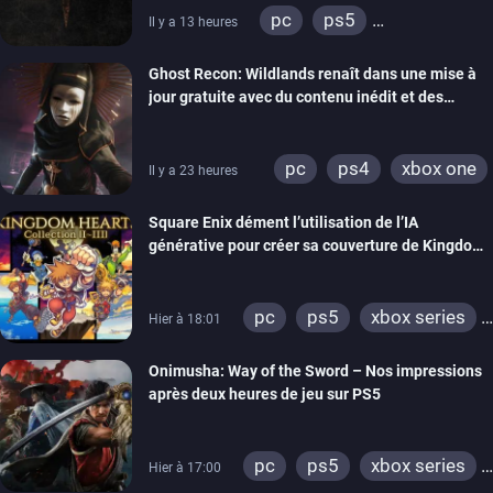
pc
ps5
Il y a 13 heures
xbox series
switch
Ghost Recon: Wildlands renaît dans une mise à
ps4
xbox one
jour gratuite avec du contenu inédit et des
nintendo 64
visuels améliorés
pc
ps4
xbox one
Il y a 23 heures
Square Enix dément l’utilisation de l’IA
générative pour créer sa couverture de Kingdom
Hearts Collection
pc
ps5
xbox series
Hier à 18:01
switch 2
Onimusha: Way of the Sword – Nos impressions
après deux heures de jeu sur PS5
pc
ps5
xbox series
Hier à 17:00