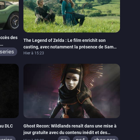
uccès des
The Legend of Zelda : Le film enrichit son
casting, avec notamment la présence de Sam
series
Neill
Hier à 15:23
eau DLC
Ghost Recon: Wildlands renaît dans une mise à
jour gratuite avec du contenu inédit et des
visuels améliorés
series
pc
ps4
xbox one