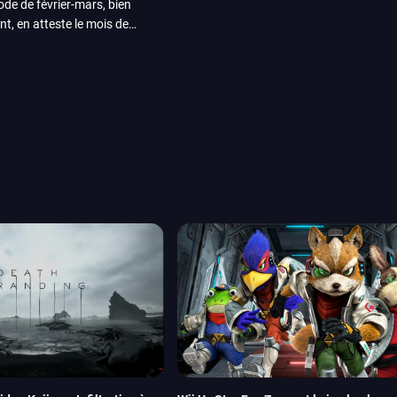
iode de février-mars, bien
nt, en atteste le mois de
ui arrivera en août 2026.
ou les productions plus
System Works avec Marvel
reak sait faire autre
amescom, avec Star Wars,
orties jeux vidéo de août
de juin. Vous trouverez