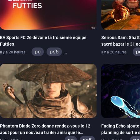
EA Sports FC 26 dévoile la troisième équipe
Serious Sam: Shatt
Futties
sacré bazar le 31 a
pc
ps5
p
Il y a 20 heures
Il y a 20 heures
xbox series
switch
x
ps4
xbox one
switch 2
Phantom Blade Zero donne rendez-vous le 12
Fading Echo ajoute 
août pour un nouveau trailer ainsi que le
planning de sortie 
lancement des précommandes
pc
ps5
pc