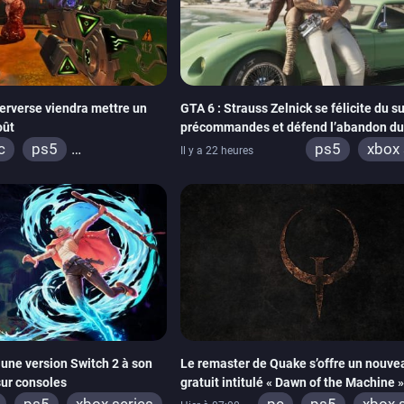
erverse viendra mettre un
GTA 6 : Strauss Zelnick se félicite du s
oût
précommandes et défend l’abandon du
physique
c
ps5
ps5
xbox 
Il y a 22 heures
box series
une version Switch 2 à son
Le remaster de Quake s’offre un nouv
sur consoles
gratuit intitulé « Dawn of the Machine »
ps5
xbox series
pc
ps5
xbox 