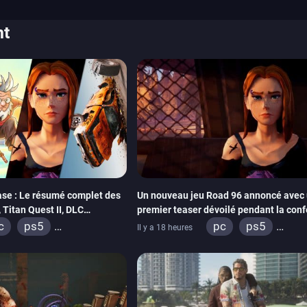
nt
se : Le résumé complet des
Un nouveau jeu Road 96 annoncé avec 
Titan Quest II, DLC
premier teaser dévoilé pendant la con
THQ Nordic
c
ps5
pc
ps5
Il y a 18 heures
box series
switch
xbox series
sw
tadia
ps4
stadia
ps4
box one
switch 2
xbox one