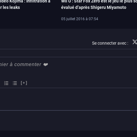
deo Kojima : Infiltration à
Wii U : Star Fox Zero est le jeu le plus s
r les leaks
évalué d’après Shigeru Miyamoto
05 juillet 2016 à 07:54
Se connecter avec :
[+]