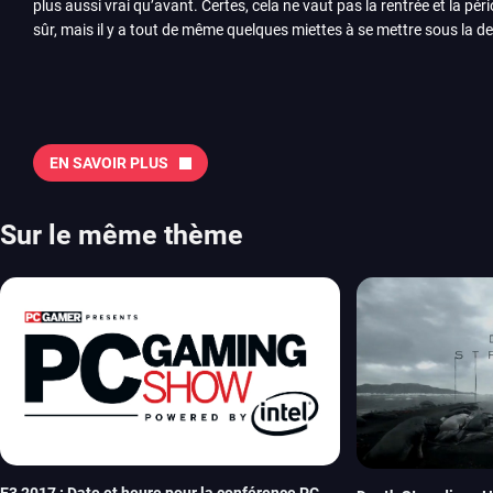
plus aussi vrai qu’avant. Certes, cela ne vaut pas la rentrée et la pér
sûr, mais il y a tout de même quelques miettes à se mettre sous la de
juillet avec Assassin’s Creed et Splatoon. Voyons ensemble tout ce q
Quelles sont les sorties à retenir en août 2026 ? Avant de vous lister jeu par jeu, découvrez
notre sélection en vidéo, qui revient sur les titres à ne pas manquer 
majeures. On pense évidemment au nouveau jeu de combat de Arc 
Tokon ou encore Beast of Reincarnation, qui nous montre que Game F
EN SAVOIR PLUS
chose d’ambitieux que Pokémon. On n’oubliera pas la période de G
Plague Tale et Metal Gear Solid qui seront là. La liste de toutes les s
2026 Vous trouverez ici tous les jeux majeurs qui sortiront au mois 
Sur le même thème
aussi les jeux de ce mois dans notre page dédiée…
E3 2017 : Date et heure pour la conférence PC