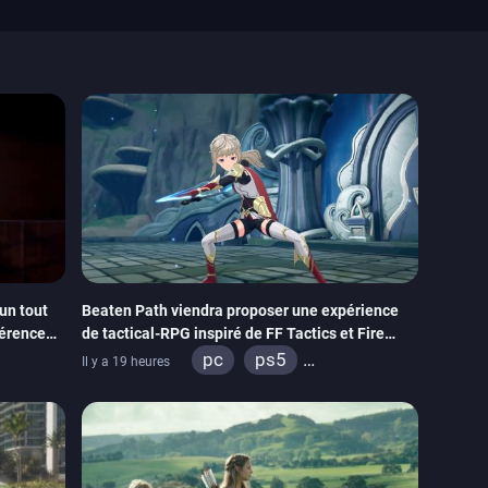
un tout
Beaten Path viendra proposer une expérience
férence
de tactical-RPG inspiré de FF Tactics et Fire
Emblem
pc
ps5
Il y a 19 heures
itch
xbox series
switch