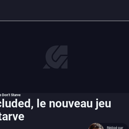
e Don’t Starve
luded, le nouveau jeu
tarve
Rédigé par