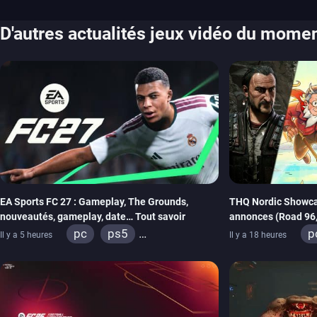
D'autres actualités jeux vidéo du mome
EA Sports FC 27 : Gameplay, The Grounds,
THQ Nordic Showca
nouveautés, gameplay, date… Tout savoir
annonces (Road 96, 
REANIMAL…)
pc
ps5
p
Il y a 5 heures
Il y a 18 heures
xbox series
switch 2
x
s
x