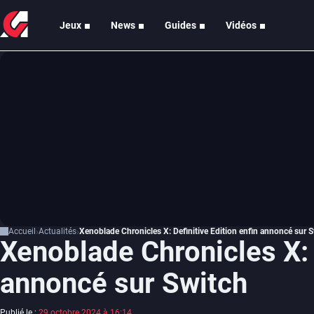
Jeux
News
Guides
Vidéos
Accueil
Actualités
Xenoblade Chronicles X: Definitive Edition enfin annoncé sur 
Xenoblade Chronicles X: D
annoncé sur Switch
Publié le :
29 octobre 2024 à 16:14