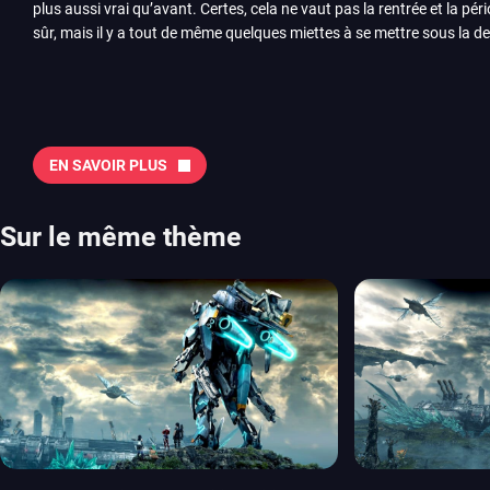
plus aussi vrai qu’avant. Certes, cela ne vaut pas la rentrée et la pér
sûr, mais il y a tout de même quelques miettes à se mettre sous la de
juillet avec Assassin’s Creed et Splatoon. Voyons ensemble tout ce q
Quelles sont les sorties à retenir en août 2026 ? Avant de vous lister jeu par jeu, découvrez
notre sélection en vidéo, qui revient sur les titres à ne pas manquer 
majeures. On pense évidemment au nouveau jeu de combat de Arc 
Tokon ou encore Beast of Reincarnation, qui nous montre que Game F
EN SAVOIR PLUS
chose d’ambitieux que Pokémon. On n’oubliera pas la période de G
Plague Tale et Metal Gear Solid qui seront là. La liste de toutes les s
2026 Vous trouverez ici tous les jeux majeurs qui sortiront au mois 
Sur le même thème
aussi les jeux de ce mois dans notre page dédiée…