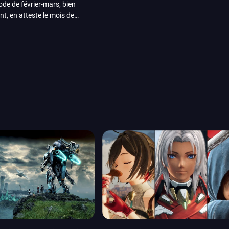
iode de février-mars, bien
nt, en atteste le mois de
ui arrivera en août 2026.
ou les productions plus
System Works avec Marvel
reak sait faire autre
amescom, avec Star Wars,
orties jeux vidéo de août
de juin. Vous trouverez