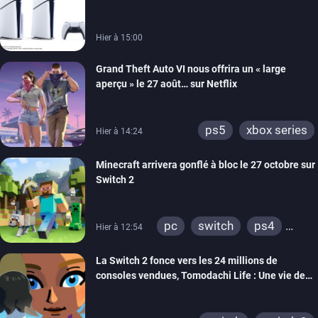
carton des PlayStation 5
Hier à 15:00
Grand Theft Auto VI nous offrira un « large
aperçu » le 27 août… sur Netflix
ps5
xbox series
Hier à 14:24
Minecraft arrivera gonflé à bloc le 27 octobre sur
Switch 2
pc
switch
ps4
Hier à 12:54
ps vita
xbox one
La Switch 2 fonce vers les 24 millions de
wiiu
3ds
ps3
consoles vendues, Tomodachi Life : Une vie de
xbox 360
switch 2
rêve dépasse aujourd’hui les 8 millions