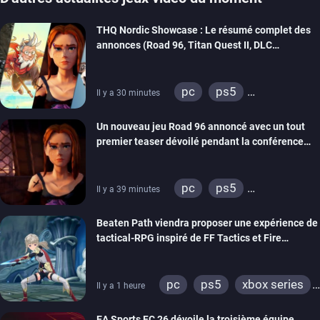
THQ Nordic Showcase : Le résumé complet des
annonces (Road 96, Titan Quest II, DLC
REANIMAL…)
pc
ps5
Il y a 30 minutes
xbox series
switch
Un nouveau jeu Road 96 annoncé avec un tout
stadia
ps4
premier teaser dévoilé pendant la conférence
xbox one
switch 2
THQ Nordic
pc
ps5
Il y a 39 minutes
xbox series
switch
Beaten Path viendra proposer une expérience de
stadia
ps4
tactical-RPG inspiré de FF Tactics et Fire
xbox one
Emblem
pc
ps5
xbox series
Il y a 1 heure
switch
EA Sports FC 26 dévoile la troisième équipe