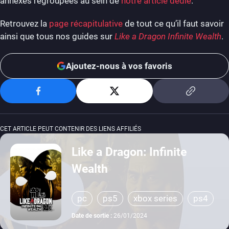
annexes regroupées au sein de
notre article dédié
.
Retrouvez la
page récapitulative
de tout ce qu’il faut savoir
ainsi que tous nos guides sur
Like a Dragon Infinite Wealth
.
Ajoutez-nous à vos favoris
CET ARTICLE PEUT CONTENIR DES LIENS AFFILIÉS
Like a Dragon: Infinite
Wealth
pc
ps5
xbox series
ps4
xbox one
Date de sortie :
26/01/2024