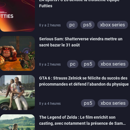
Futties
pc
ps5
xbox series
Il y a 2 heures
switch
ps4
Serious Sam: Shatterverse viendra mettre un
xbox one
switch 2
sacré bazar le 31 août
pc
ps5
xbox series
Il y a 2 heures
GTA 6 : Strauss Zelnick se félicite du succès des
précommandes et défend l’abandon du physique
ps5
xbox series
Il y a 4 heures
The Legend of Zelda : Le film enrichit son
casting, avec notamment la présence de Sam
Neill