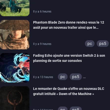
Il y a 6 heures
Phantom Blade Zero donne rendez-vous le 12
août pour un nouveau trailer ainsi que le
lancement des précommandes
pc
ps5
Il y a 9 heures
Fading Echo ajoute une version Switch 2 à son
planning de sortie sur consoles
pc
ps5
Il y a 13 heures
xbox series
Le remaster de Quake s’offre un nouveau DLC
gratuit intitulé « Dawn of the Machine »
pc
ps5