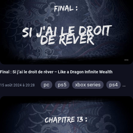
Final : Si j’ai le droit de rêver – Like a Dragon Infinite Wealth
pc
ps5
xbox series
ps4
15 août 2024 à 20:28
xbox one