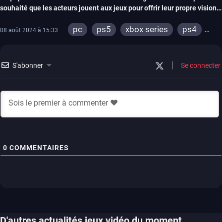
souhaité que les acteurs jouent aux jeux pour offrir leur propre vision
de la licence
pc
ps5
xbox series
ps4
08 août 2024 à 15:33
xbox one
S'abonner
Se connecter
0
COMMENTAIRES
D'autres actualités jeux vidéo du moment