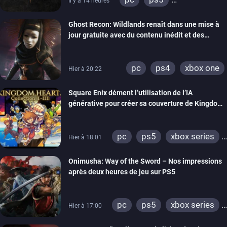
Il y a 14 heures
xbox series
switch
Ghost Recon: Wildlands renaît dans une mise à
ps4
xbox one
jour gratuite avec du contenu inédit et des
nintendo 64
visuels améliorés
pc
ps4
xbox one
Hier à 20:22
Square Enix dément l’utilisation de l’IA
générative pour créer sa couverture de Kingdom
Hearts Collection
pc
ps5
xbox series
Hier à 18:01
switch 2
Onimusha: Way of the Sword – Nos impressions
après deux heures de jeu sur PS5
pc
ps5
xbox series
Hier à 17:00
switch 2