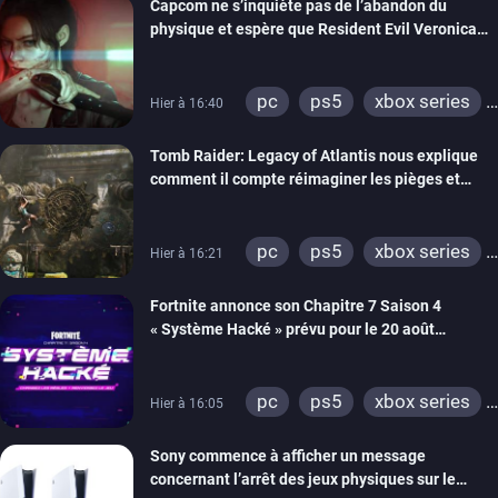
Capcom ne s’inquiète pas de l’abandon du
physique et espère que Resident Evil Veronica
imitera Requiem pour dynamiser la série
pc
ps5
xbox series
Hier à 16:40
switch 2
Tomb Raider: Legacy of Atlantis nous explique
comment il compte réimaginer les pièges et
énigmes dans une nouvelle vidéo des coulisses
de développement
pc
ps5
xbox series
Hier à 16:21
switch 2
Fortnite annonce son Chapitre 7 Saison 4
« Système Hacké » prévu pour le 20 août
prochain, tandis que Les Simpson ont fait leur
retour
pc
ps5
xbox series
Hier à 16:05
switch
ios
android
Sony commence à afficher un message
ps4
xbox one
concernant l’arrêt des jeux physiques sur le
switch 2