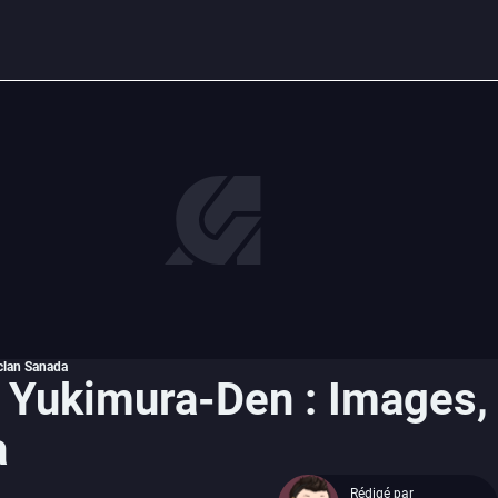
 clan Sanada
 Yukimura-Den : Images,
a
Rédigé par