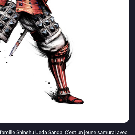
 la famille Shinshu Ueda Sanda. C’est un jeune samurai avec