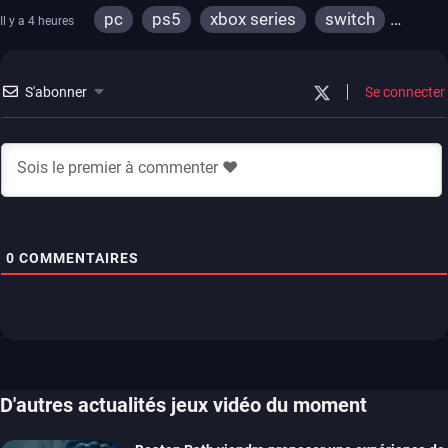
pc
ps5
xbox series
switch
Il y a 4 heures
stadia
ps4
xbox one
S'abonner
Se connecter
0
COMMENTAIRES
D'autres actualités jeux vidéo du moment