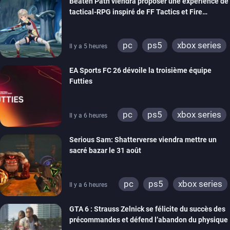
Beaten Path viendra proposer une expérience de
tactical-RPG inspiré de FF Tactics et Fire
Emblem
pc
ps5
xbox series
Il y a 5 heures
switch
EA Sports FC 26 dévoile la troisième équipe
Futties
pc
ps5
xbox series
Il y a 6 heures
switch
ps4
Serious Sam: Shatterverse viendra mettre un
xbox one
switch 2
sacré bazar le 31 août
pc
ps5
xbox series
Il y a 6 heures
GTA 6 : Strauss Zelnick se félicite du succès des
précommandes et défend l’abandon du physique