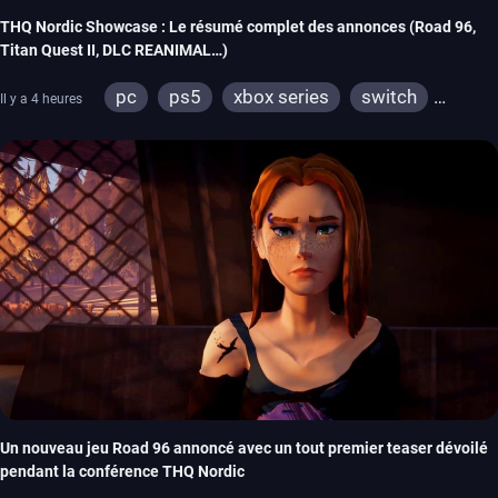
THQ Nordic Showcase : Le résumé complet des annonces (Road 96,
Titan Quest II, DLC REANIMAL…)
pc
ps5
xbox series
switch
Il y a 4 heures
stadia
ps4
xbox one
switch 2
Un nouveau jeu Road 96 annoncé avec un tout premier teaser dévoilé
pendant la conférence THQ Nordic