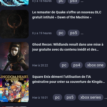
pc
ps5
Il y a 18 heures
xbox series
Le remaster de Quake s’offre un nouveau DLC
gratuit intitulé « Dawn of the Machine »
pc
ps5
Il y a 19 heures
xbox series
switch
Ghost Recon: Wildlands renaît dans une mise à
ps4
xbox one
jour gratuite avec du contenu inédit et des
nintendo 64
visuels améliorés
pc
ps4
xbox one
Hier à 20:22
Square Enix dément l’utilisation de l’IA
générative pour créer sa couverture de Kingdom
Hearts Collection
pc
ps5
xbox series
Hier à 18:01
switch 2