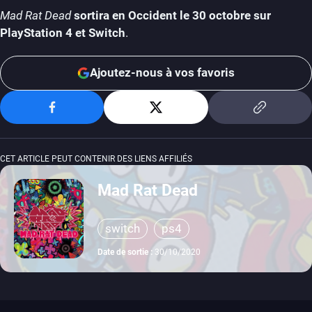
Mad Rat Dead
sortira en Occident le 30 octobre sur
PlayStation 4 et Switch
.
Ajoutez-nous à vos favoris
CET ARTICLE PEUT CONTENIR DES LIENS AFFILIÉS
Mad Rat Dead
switch
ps4
Date de sortie :
30/10/2020