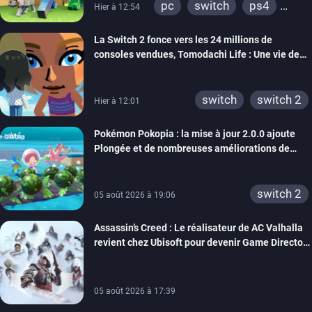
pc
switch
ps4
Hier à 12:54
ps vita
xbox one
La Switch 2 fonce vers les 24 millions de
wiiu
3ds
ps3
consoles vendues, Tomodachi Life : Une vie de
xbox 360
switch 2
rêve dépasse aujourd’hui les 8 millions
switch
switch 2
Hier à 12:01
Pokémon Pokopia : la mise à jour 2.0.0 ajoute
Plongée et de nombreuses améliorations de
confort
switch 2
05 août 2026 à 19:06
Assassin’s Creed : Le réalisateur de AC Valhalla
revient chez Ubisoft pour devenir Game Director
de la marque
05 août 2026 à 17:39