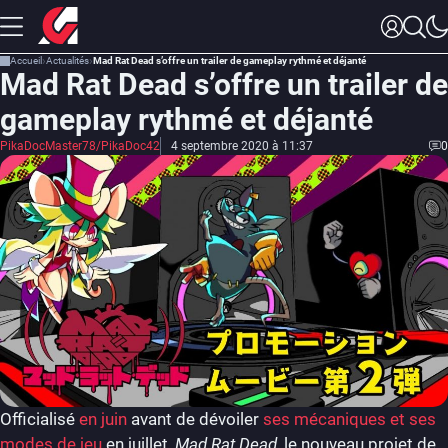
Accueil
Actualités
Mad Rat Dead s’offre un trailer de gameplay rythmé et déjanté
Mad Rat Dead s’offre un trailer de
gameplay rythmé et déjanté
PikaDocMaster78/PikaDoc42
4 septembre 2020 à 11:37
0
Officialisé
en juin
avant de dévoiler
ses mécaniques et ses
modes de jeu
en juillet,
Mad Rat Dead
, le nouveau projet de