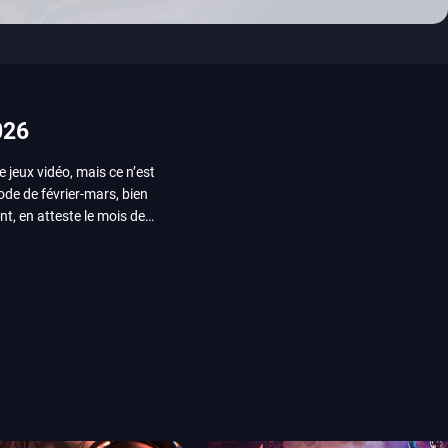
026
e jeux vidéo, mais ce n’est
iode de février-mars, bien
nt, en atteste le mois de
ui arrivera en août 2026.
ou les productions plus
System Works avec Marvel
reak sait faire autre
amescom, avec Star Wars,
orties jeux vidéo de août
de juin. Vous trouverez