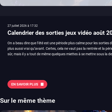
27 juillet 2026 à 17:32
Calendrier des sorties jeux vidéo août 2
On a beau dire que l’été est une période plus calme pour les sorties d
plus aussi vrai qu’avant. Certes, cela ne vaut pas la rentrée et la pér
sûr, mais il y a tout de même quelques miettes à se mettre sous la de
juillet avec Assassin’s Creed et Splatoon. Voyons ensemble tout ce q
Quelles sont les sorties à retenir en août 2026 ? Avant de vous lister jeu par jeu, découvrez
notre sélection en vidéo, qui revient sur les titres à ne pas manquer 
majeures. On pense évidemment au nouveau jeu de combat de Arc 
Tokon ou encore Beast of Reincarnation, qui nous montre que Game F
EN SAVOIR PLUS
chose d’ambitieux que Pokémon. On n’oubliera pas la période de G
Plague Tale et Metal Gear Solid qui seront là. La liste de toutes les s
2026 Vous trouverez ici tous les jeux majeurs qui sortiront au mois 
Sur le même thème
aussi les jeux de ce mois dans notre page dédiée…