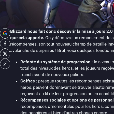
Blizzard nous fait donc découvrir la mise à jours 2.
que cela apporte.
On y découvre un remaniement de so
récompenses, son tout nouveau champ de bataille inno
avalanche de surprises ! Bref, voici quelques fonctionn
Refonte du système de progression :
le niveau 
total des niveaux des héros, et les joueurs reço
franchissent de nouveaux paliers.
Coffres :
presque toutes les récompenses exista
héros, peuvent dorénavant se trouver aléatoireme
reçoivent au fil de leur progression ou en achat lib
Récompenses sociales et options de personnali
récompenses ornementales pour les héros, comm
des bannières et bien d’autres choses encore.