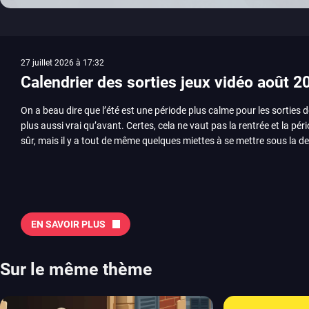
27 juillet 2026 à 17:32
Calendrier des sorties jeux vidéo août 2
On a beau dire que l’été est une période plus calme pour les sorties d
plus aussi vrai qu’avant. Certes, cela ne vaut pas la rentrée et la pér
sûr, mais il y a tout de même quelques miettes à se mettre sous la de
juillet avec Assassin’s Creed et Splatoon. Voyons ensemble tout ce q
Quelles sont les sorties à retenir en août 2026 ? Avant de vous lister jeu par jeu, découvrez
notre sélection en vidéo, qui revient sur les titres à ne pas manquer 
majeures. On pense évidemment au nouveau jeu de combat de Arc 
Tokon ou encore Beast of Reincarnation, qui nous montre que Game F
EN SAVOIR PLUS
chose d’ambitieux que Pokémon. On n’oubliera pas la période de G
Plague Tale et Metal Gear Solid qui seront là. La liste de toutes les s
2026 Vous trouverez ici tous les jeux majeurs qui sortiront au mois 
Sur le même thème
aussi les jeux de ce mois dans notre page dédiée…