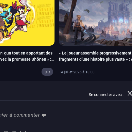
 n’ gun tout en apportant des
« Le joueur assemble progressivement 
avec la promesse Shōnen » :
fragments d’une histoire plus vaste » :
e au filet pour nous parler
Interactive nous livre les secrets du m
pc
Wonderfall
14 juillet 2026 à 18:00
Se connecter avec :