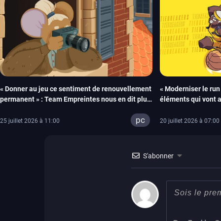
« Donner au jeu ce sentiment de renouvellement
« Moderniser le run
permanent » : Team Empreintes nous en dit plus
éléments qui vont 
sur The Granny Detective Society
Tiecorp Studio mont
pc
de Tiebreakers
25 juillet 2026 à 11:00
20 juillet 2026 à 07:00
S'abonner