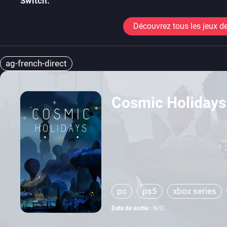
Switch.
Découvrez tous les jeux de
ag-french-direct
Cosmic Holidays
pc
ps5
xbox series
Date de sortie :
N/C