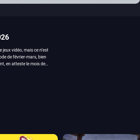
026
e jeux vidéo, mais ce n’est
iode de février-mars, bien
nt, en atteste le mois de
ui arrivera en août 2026.
ou les productions plus
System Works avec Marvel
reak sait faire autre
amescom, avec Star Wars,
orties jeux vidéo de août
de juin. Vous trouverez