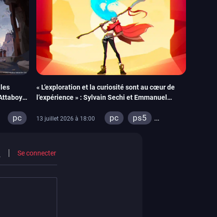
les
« L’exploration et la curiosité sont au cœur de
 Attaboy
l’expérience » : Sylvain Sechi et Emmanuel
ystérieux
Obert de New Tales nous donnent l’eau à la
pc
pc
ps5
bouche pour la sortie de Fading Echo
13 juillet 2026 à 18:00
xbox series
Se connecter