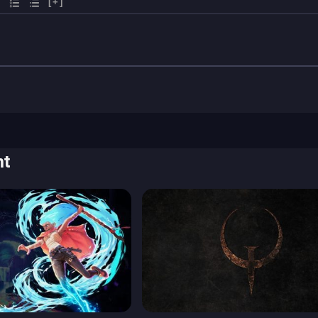
[+]
nt