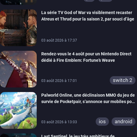
xbox series
La série TV God of War va visiblement recaster
switch 2
Atreus et Thrud pour la saison 2, par souci d’âge
03 août 2026 à 17:37
Rendez-vous le 4 août pour un Nintendo Direct
dédié à Fire Emblem: Fortune’s Weave
switch 2
03 août 2026 à 17:01
Palworld Online, une déclinaison MMO du jeu de
survie de Pocketpair, s’annonce sur mobiles pour
cette année
ios
android
03 août 2026 à 13:03
Last Sentinel, le jeu très ambitieux de