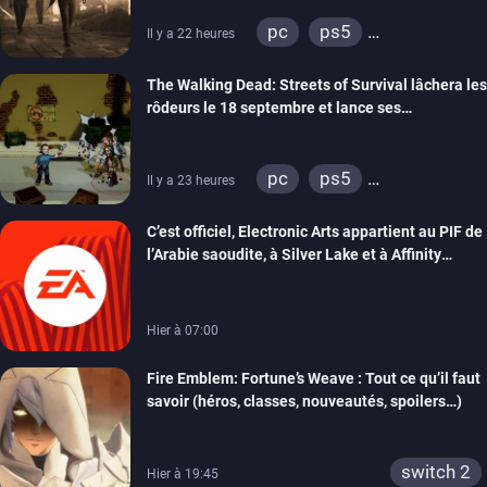
pc
ps5
Il y a 22 heures
xbox series
The Walking Dead: Streets of Survival lâchera les
rôdeurs le 18 septembre et lance ses
précommandes
pc
ps5
Il y a 23 heures
xbox series
switch
C’est officiel, Electronic Arts appartient au PIF de
switch 2
l’Arabie saoudite, à Silver Lake et à Affinity
Partners
Hier à 07:00
Fire Emblem: Fortune’s Weave : Tout ce qu’il faut
savoir (héros, classes, nouveautés, spoilers…)
switch 2
Hier à 19:45