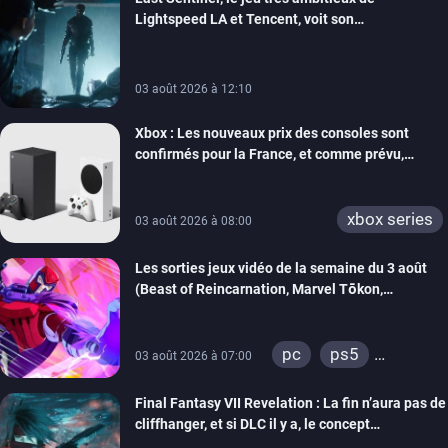
Lightspeed LA et Tencent, voit son
développement coupé, 80 personnes sont
licenciées
03 août 2026 à 12:10
Xbox : Les nouveaux prix des consoles sont
confirmés pour la France, et comme prévu,
l’addition est salée
xbox series
03 août 2026 à 08:00
Les sorties jeux vidéo de la semaine du 3 août
(Beast of Reincarnation, Marvel Tōkon,
Sovereign Tower…)
pc
ps5
03 août 2026 à 07:00
xbox series
Final Fantasy VII Revelation : La fin n’aura pas de
switch
ps4
cliffhanger, et si DLC il y a, le concept
xbox one
d’INTERmission pourrait être repris