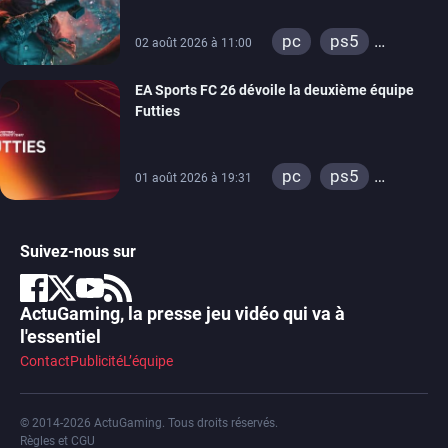
switch 2
pc
ps5
02 août 2026 à 11:00
xbox series
EA Sports FC 26 dévoile la deuxième équipe
switch 2
Futties
pc
ps5
01 août 2026 à 19:31
xbox series
switch
ps4
Suivez-nous sur
xbox one
switch 2
ActuGaming, la presse jeu vidéo qui va à
l'essentiel
Contact
Publicité
L’équipe
© 2014-2026 ActuGaming. Tous droits réservés.
Règles et CGU