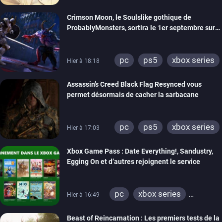
Crimson Moon, le Soulslike gothique de
ProbablyMonsters, sortira le 1er septembre sur
PC, PS5 et Xbox Series
pc
ps5
xbox series
Hier à 18:18
Assassin’s Creed Black Flag Resynced vous
permet désormais de cacher la sarbacane
pc
ps5
xbox series
Hier à 17:03
Xbox Game Pass : Date Everything!, Sandustry,
Egging On et d’autres rejoignent le service
pc
xbox series
Hier à 16:49
xbox one
Beast of Reincarnation : Les premiers tests de la