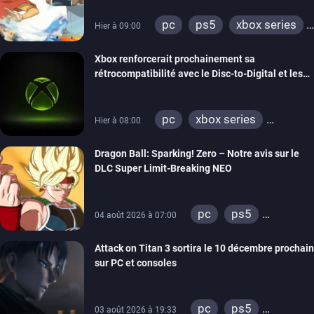
pc
ps5
xbox series
Hier à 09:00
switch
switch 2
Xbox renforcerait prochainement sa
rétrocompatibilité avec le Disc-to-Digital et les
portages de jeux Xbox 360 sur PC
pc
xbox series
Hier à 08:00
xbox one
xbox 360
Dragon Ball: Sparking! Zero – Notre avis sur le
DLC Super Limit-Breaking NEO
pc
ps5
04 août 2026 à 07:00
xbox series
Attack on Titan 3 sortira le 10 décembre prochain
sur PC et consoles
pc
ps5
03 août 2026 à 19:33