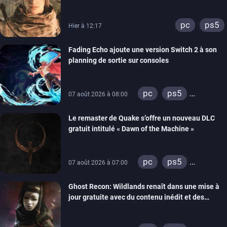
lancement des précommandes
pc
ps5
Hier à 12:17
Fading Echo ajoute une version Switch 2 à son
planning de sortie sur consoles
pc
ps5
07 août 2026 à 08:00
xbox series
Le remaster de Quake s’offre un nouveau DLC
gratuit intitulé « Dawn of the Machine »
pc
ps5
07 août 2026 à 07:00
xbox series
Ghost Recon: Wildlands renaît dans une mise à
switch
ps4
jour gratuite avec du contenu inédit et des
xbox one
visuels améliorés
nintendo 64