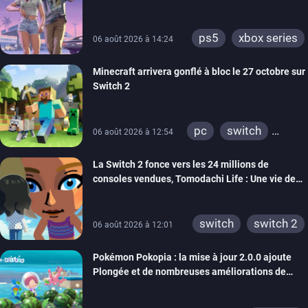
ps5
xbox series
06 août 2026 à 14:24
Minecraft arrivera gonflé à bloc le 27 octobre sur
Switch 2
pc
switch
06 août 2026 à 12:54
ps4
ps vita
La Switch 2 fonce vers les 24 millions de
xbox one
wiiu
consoles vendues, Tomodachi Life : Une vie de
3ds
ps3
rêve dépasse aujourd’hui les 8 millions
xbox 360
switch 2
switch
switch 2
06 août 2026 à 12:01
Pokémon Pokopia : la mise à jour 2.0.0 ajoute
Plongée et de nombreuses améliorations de
confort