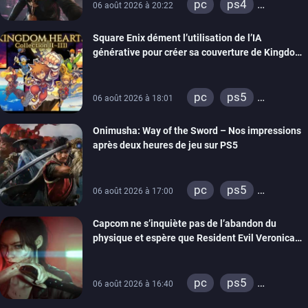
pc
ps4
06 août 2026 à 20:22
xbox one
Square Enix dément l’utilisation de l’IA
générative pour créer sa couverture de Kingdom
Hearts Collection
pc
ps5
06 août 2026 à 18:01
xbox series
Onimusha: Way of the Sword – Nos impressions
switch 2
après deux heures de jeu sur PS5
pc
ps5
06 août 2026 à 17:00
xbox series
Capcom ne s’inquiète pas de l’abandon du
switch 2
physique et espère que Resident Evil Veronica
imitera Requiem pour dynamiser la série
pc
ps5
06 août 2026 à 16:40
xbox series