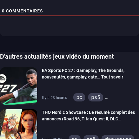
0
COMMENTAIRES
D'autres actualités jeux vidéo du moment
EA Sports FC 27 : Gameplay, The Grounds,
nouveautés, gameplay, date… Tout savoir
pc
ps5
Il y a 23 heures
xbox series
switch 2
THQ Nordic Showcase : Le résumé complet des
annonces (Road 96, Titan Quest II, DLC
REANIMAL…)
pc
ps5
xbox series