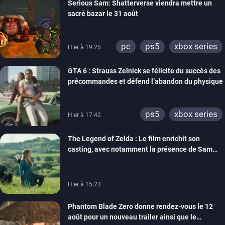
Serious Sam: Shatterverse viendra mettre un
xbox one
switch 2
sacré bazar le 31 août
pc
ps5
xbox series
Hier à 19:25
GTA 6 : Strauss Zelnick se félicite du succès des
précommandes et défend l’abandon du physique
ps5
xbox series
Hier à 17:42
The Legend of Zelda : Le film enrichit son
casting, avec notamment la présence de Sam
Neill
Hier à 15:23
Phantom Blade Zero donne rendez-vous le 12
août pour un nouveau trailer ainsi que le