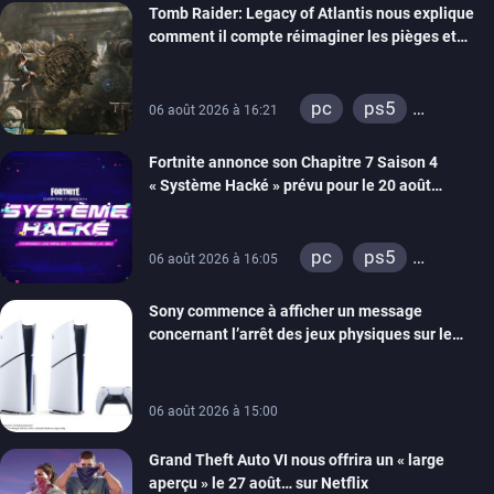
Tomb Raider: Legacy of Atlantis nous explique
switch 2
comment il compte réimaginer les pièges et
énigmes dans une nouvelle vidéo des coulisses
de développement
pc
ps5
06 août 2026 à 16:21
xbox series
Fortnite annonce son Chapitre 7 Saison 4
switch 2
« Système Hacké » prévu pour le 20 août
prochain, tandis que Les Simpson ont fait leur
retour
pc
ps5
06 août 2026 à 16:05
xbox series
Sony commence à afficher un message
switch
ios
concernant l’arrêt des jeux physiques sur le
android
ps4
carton des PlayStation 5
xbox one
switch 2
06 août 2026 à 15:00
Grand Theft Auto VI nous offrira un « large
aperçu » le 27 août… sur Netflix