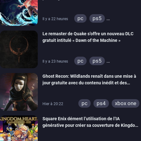
pc
ps5
Il y a 22 heures
xbox series
Le remaster de Quake s’offre un nouveau DLC
gratuit intitulé « Dawn of the Machine »
pc
ps5
Il y a 23 heures
xbox series
switch
Ghost Recon: Wildlands renaît dans une mise à
ps4
xbox one
jour gratuite avec du contenu inédit et des
nintendo 64
visuels améliorés
pc
ps4
xbox one
Hier à 20:22
Square Enix dément l’utilisation de l’IA
générative pour créer sa couverture de Kingdom
Hearts Collection