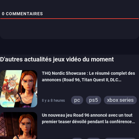
0
COMMENTAIRES
D'autres actualités jeux vidéo du moment
THQ Nordic Showcase : Le résumé complet des
annonces (Road 96, Titan Quest II, DLC
REANIMAL…)
pc
ps5
xbox series
Il y a 8 heures
switch
stadia
ps4
Un nouveau jeu Road 96 annoncé avec un tout
xbox one
switch 2
premier teaser dévoilé pendant la conférence
THQ Nordic