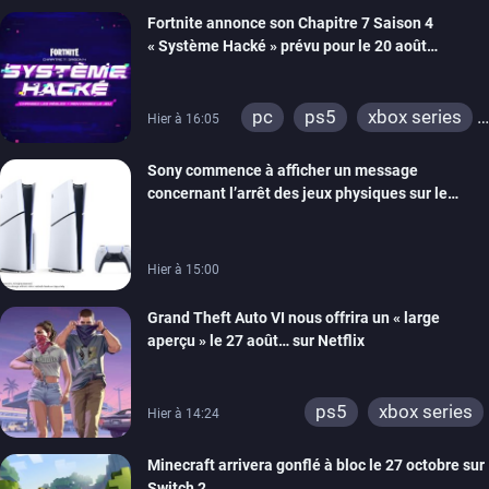
Fortnite annonce son Chapitre 7 Saison 4
« Système Hacké » prévu pour le 20 août
prochain, tandis que Les Simpson ont fait leur
retour
pc
ps5
xbox series
Hier à 16:05
switch
ios
android
Sony commence à afficher un message
ps4
xbox one
concernant l’arrêt des jeux physiques sur le
switch 2
carton des PlayStation 5
Hier à 15:00
Grand Theft Auto VI nous offrira un « large
aperçu » le 27 août… sur Netflix
ps5
xbox series
Hier à 14:24
Minecraft arrivera gonflé à bloc le 27 octobre sur
Switch 2