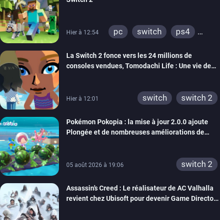
pc
switch
ps4
Hier à 12:54
ps vita
xbox one
La Switch 2 fonce vers les 24 millions de
wiiu
3ds
ps3
consoles vendues, Tomodachi Life : Une vie de
xbox 360
switch 2
rêve dépasse aujourd’hui les 8 millions
switch
switch 2
Hier à 12:01
Pokémon Pokopia : la mise à jour 2.0.0 ajoute
Plongée et de nombreuses améliorations de
confort
switch 2
05 août 2026 à 19:06
Assassin’s Creed : Le réalisateur de AC Valhalla
revient chez Ubisoft pour devenir Game Director
de la marque