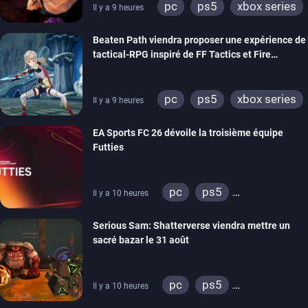
pc
ps5
xbox series
Il y a 9 heures
switch
stadia
ps4
Beaten Path viendra proposer une expérience de
xbox one
tactical-RPG inspiré de FF Tactics et Fire
Emblem
pc
ps5
xbox series
Il y a 9 heures
switch
EA Sports FC 26 dévoile la troisième équipe
Futties
pc
ps5
Il y a 10 heures
xbox series
switch
Serious Sam: Shatterverse viendra mettre un
ps4
xbox one
sacré bazar le 31 août
switch 2
pc
ps5
Il y a 10 heures
xbox series