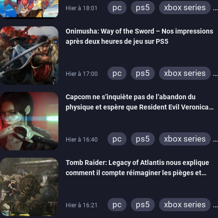
pc
ps5
xbox series
Hier à 18:01
switch 2
Onimusha: Way of the Sword – Nos impressions
après deux heures de jeu sur PS5
pc
ps5
xbox series
Hier à 17:00
switch 2
Capcom ne s’inquiète pas de l’abandon du
physique et espère que Resident Evil Veronica
imitera Requiem pour dynamiser la série
pc
ps5
xbox series
Hier à 16:40
switch 2
Tomb Raider: Legacy of Atlantis nous explique
comment il compte réimaginer les pièges et
énigmes dans une nouvelle vidéo des coulisses
de développement
pc
ps5
xbox series
Hier à 16:21
switch 2