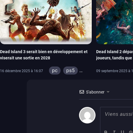
Dead Island 3 serait bien en développement et
Dead Island 2 dépas
viserait une sortie en 2028
joueurs, tandis qu
licence va continue
pc
ps5
16 décembre 2025 à 16:07
09 septembre 2025 à 
xbox series
ps4
S'abonner
xbox one