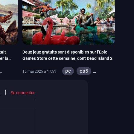
tait
Deux jeux gratuits sont disponibles sur l’Epic
er la
Games Store cette semaine, dont Dead Island 2
pc
ps5
15 mai 2025 à 17:51
xbox series
ps4
 one
xbox one
Se connecter