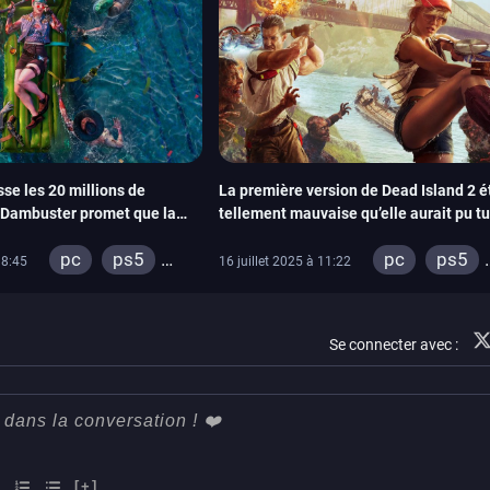
se les 20 millions de
La première version de Dead Island 2 é
e Dambuster promet que la
tellement mauvaise qu’elle aurait pu tu
r
licence
pc
ps5
pc
ps5
18:45
16 juillet 2025 à 11:22
xbox series
xbox series
ps4
ps4
xbox
Se connecter avec :
xbox one
[+]