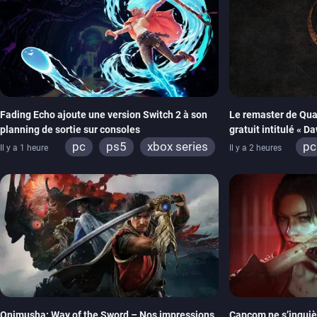
Fading Echo ajoute une version Switch 2 à son
Le remaster de Qua
planning de sortie sur consoles
gratuit intitulé « D
pc
ps5
xbox series
pc
Il y a 1 heure
Il y a 2 heures
xb
ps
ni
Onimusha: Way of the Sword – Nos impressions
Capcom ne s’inquiè