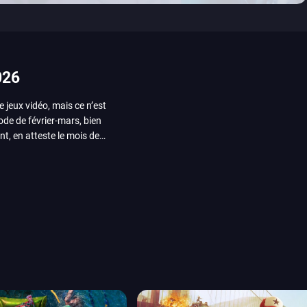
026
e jeux vidéo, mais ce n’est
iode de février-mars, bien
nt, en atteste le mois de
ui arrivera en août 2026.
ou les productions plus
System Works avec Marvel
reak sait faire autre
amescom, avec Star Wars,
orties jeux vidéo de août
de juin. Vous trouverez