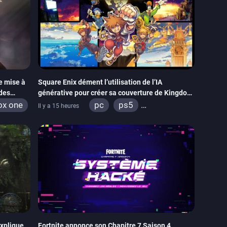
e mise à
Square Enix dément l’utilisation de l’IA
 des
générative pour créer sa couverture de Kingdom
Hearts Collection
ox one
pc
ps5
Il y a 15 heures
xbox series
switch 2
explique
Fortnite annonce son Chapitre 7 Saison 4