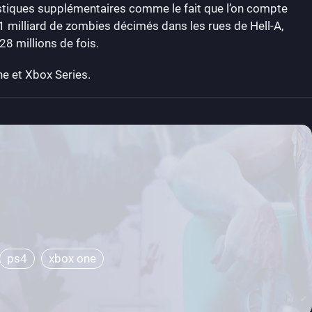
istiques supplémentaires comme le fait que l’on compte
,1 milliard de zombies décimés dans les rues de Hell-A,
28 millions de fois.
e et Xbox Series.
ps4
xbox one