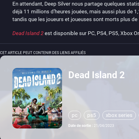
En attendant, Deep Silver nous partage quelques stat
déjà 11 millions d’heures jouées, mais aussi plus de 1
tandis que les joueurs et joueuses sont morts plus de 
Dead Island 2
est disponible sur PC, PS4, PS5, Xbox On
CET ARTICLE PEUT CONTENIR DES LIENS AFFILIÉS
Dead Island 2
pc
ps5
xbox series
Date de sortie :
21/04/2023