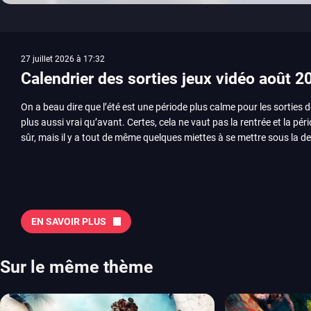
27 juillet 2026 à 17:32
Calendrier des sorties jeux vidéo août 2
On a beau dire que l’été est une période plus calme pour les sorties d
plus aussi vrai qu’avant. Certes, cela ne vaut pas la rentrée et la pér
sûr, mais il y a tout de même quelques miettes à se mettre sous la de
juillet avec Assassin’s Creed et Splatoon. Voyons ensemble tout ce q
Quelles sont les sorties à retenir en août 2026 ? Avant de vous lister jeu par jeu, découvrez
notre sélection en vidéo, qui revient sur les titres à ne pas manquer 
majeures. On pense évidemment au nouveau jeu de combat de Arc 
Tokon ou encore Beast of Reincarnation, qui nous montre que Game F
EN SAVOIR PLUS
chose d’ambitieux que Pokémon. On n’oubliera pas la période de G
Plague Tale et Metal Gear Solid qui seront là. La liste de toutes les s
2026 Vous trouverez ici tous les jeux majeurs qui sortiront au mois 
Sur le même thème
aussi les jeux de ce mois dans notre page dédiée…