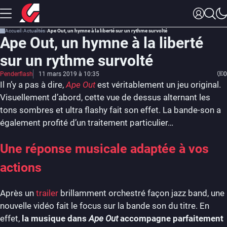
Accueil
Actualités
Ape Out, un hymne à la liberté sur un rythme survolté
Ape Out, un hymne à la liberté
sur un rythme survolté
Penderflash
11 mars 2019 à 10:35
0
Il n’y a pas à dire,
Ape Out
est véritablement un jeu original.
Visuellement d’abord, cette vue de dessus alternant les
tons sombres et ultra flashy fait son effet. La bande-son a
également profité d’un traitement particulier…
Une réponse musicale adaptée à vos
actions
Après un
trailer
brillamment orchestré façon jazz band, une
nouvelle vidéo fait le focus sur la bande son du titre. En
effet,
la musique dans
Ape Out
accompagne parfaitement