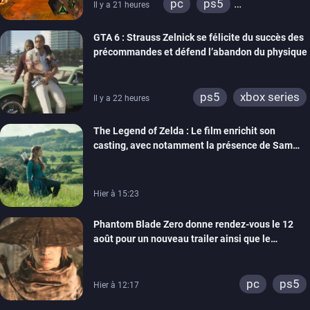
pc
ps5
Il y a 21 heures
xbox series
GTA 6 : Strauss Zelnick se félicite du succès des
précommandes et défend l’abandon du physique
ps5
xbox series
Il y a 22 heures
The Legend of Zelda : Le film enrichit son
casting, avec notamment la présence de Sam
Neill
Hier à 15:23
Phantom Blade Zero donne rendez-vous le 12
août pour un nouveau trailer ainsi que le
lancement des précommandes
pc
ps5
Hier à 12:17