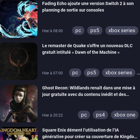
Fading Echo ajoute une version Switch 2 à son
planning de sortie sur consoles
pc
ps5
xbox series
Hier à 08:00
Le remaster de Quake s’offre un nouveau DLC
gratuit intitulé « Dawn of the Machine »
pc
ps5
xbox series
Hier à 07:00
switch
ps4
Ghost Recon: Wildlands renaît dans une mise à
xbox one
nintendo 64
jour gratuite avec du contenu inédit et des
visuels améliorés
pc
ps4
xbox one
Hier à 20:22
Square Enix dément l’utilisation de l’IA
générative pour créer sa couverture de Kingdom