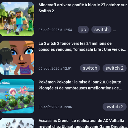
Minecraft arrivera gonflé à bloc le 27 octobre sur
Switch 2
pc
switch
06 août 2026 à 12:54
ps4
ps vita
La Switch 2 fonce vers les 24 millions de
xbox one
wiiu
consoles vendues, Tomodachi Life : Une vie de
3ds
ps3
rêve dépasse aujourd’hui les 8 millions
xbox 360
switch 2
switch
switch 2
06 août 2026 à 12:01
Pokémon Pokopia : la mise à jour 2.0.0 ajoute
Plongée et de nombreuses améliorations de
confort
switch 2
05 août 2026 à 19:06
Assassin’s Creed : Le réalisateur de AC Valhalla
revient chez Ubisoft pour devenir Game Director