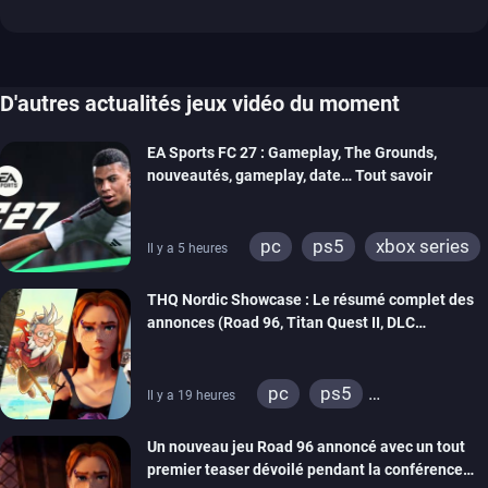
D'autres actualités jeux vidéo du moment
EA Sports FC 27 : Gameplay, The Grounds,
nouveautés, gameplay, date… Tout savoir
pc
ps5
xbox series
Il y a 5 heures
switch 2
THQ Nordic Showcase : Le résumé complet des
annonces (Road 96, Titan Quest II, DLC
REANIMAL…)
pc
ps5
Il y a 19 heures
xbox series
switch
Un nouveau jeu Road 96 annoncé avec un tout
stadia
ps4
premier teaser dévoilé pendant la conférence
xbox one
switch 2