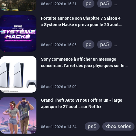
pc
ps5
06 août 2026 à 16:21
xbox series
Fortnite annonce son Chapitre 7 Saison 4
switch 2
« Système Hacké » prévu pour le 20 août
prochain, tandis que Les Simpson ont fait leur
retour
pc
ps5
06 août 2026 à 16:05
xbox series
Sony commence à afficher un message
switch
ios
concernant l’arrêt des jeux physiques sur le
android
ps4
carton des PlayStation 5
xbox one
switch 2
06 août 2026 à 15:00
Grand Theft Auto VI nous offrira un « large
aperçu » le 27 août… sur Netflix
ps5
xbox series
06 août 2026 à 14:24