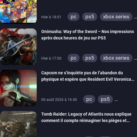
Hearts Collection
pc
ps5
xbox series
Hier à 18:01
switch 2
Onimusha: Way of the Sword – Nos impressions
après deux heures de jeu sur PS5
pc
ps5
xbox series
Hier à 17:00
switch 2
Capcom ne s’inquiète pas de l’abandon du
physique et espère que Resident Evil Veronica
imitera Requiem pour dynamiser la série
pc
ps5
06 août 2026 à 16:40
xbox series
Tomb Raider: Legacy of Atlantis nous explique
switch 2
comment il compte réimaginer les pièges et
énigmes dans une nouvelle vidéo des coulisses
de développement