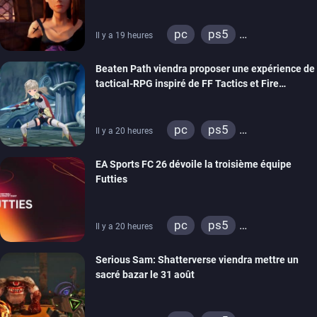
THQ Nordic
pc
ps5
Il y a 19 heures
xbox series
switch
Beaten Path viendra proposer une expérience de
stadia
ps4
tactical-RPG inspiré de FF Tactics et Fire
xbox one
Emblem
pc
ps5
Il y a 20 heures
xbox series
switch
EA Sports FC 26 dévoile la troisième équipe
Futties
pc
ps5
Il y a 20 heures
xbox series
switch
Serious Sam: Shatterverse viendra mettre un
ps4
xbox one
sacré bazar le 31 août
switch 2