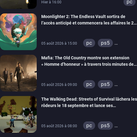
pc
Hier à 16:00
Moonlighter 2: The Endless Vault sortira de
l’accès anticipé et commencera les affaires le 2
septembre
pc
ps5
05 août 2026 à 15:00
xbox series
Mafia: The Old Country montre son extension
« Homme d’honneur » à travers trois minutes de
gameplay commenté
pc
ps5
05 août 2026 à 09:00
xbox series
The Walking Dead: Streets of Survival lâchera les
rôdeurs le 18 septembre et lance ses
précommandes
pc
ps5
05 août 2026 à 08:00
xbox series