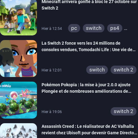
Minecraft arrivera gonflé à bloc le 27 octobre sur
Switch 2
pc
switch
ps4
Hier à 12:54
ps vita
xbox one
La Switch 2 fonce vers les 24 millions de
wiiu
3ds
ps3
consoles vendues, Tomodachi Life : Une vie de
xbox 360
switch 2
rêve dépasse aujourd’hui les 8 millions
switch
switch 2
Hier à 12:01
Pokémon Pokopia : la mise à jour 2.0.0 ajoute
Plongée et de nombreuses améliorations de
confort
switch 2
Hier à 19:06
Assassin’s Creed : Le réalisateur de AC Valhalla
revient chez Ubisoft pour devenir Game Director