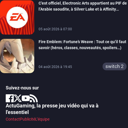
C’est officiel, Electronic Arts appartient au PIF de
switch
switch 2
l’Arabie saoudite, à Silver Lake et à Affinity
Partners
05 août 2026 à 07:00
Fire Emblem: Fortune’s Weave : Tout ce qu’il faut
savoir (héros, classes, nouveautés, spoilers…)
switch 2
04 août 2026 à 19:45
Suivez-nous sur
ActuGaming, la presse jeu vidéo qui va à
l'essentiel
Contact
Publicité
L’équipe