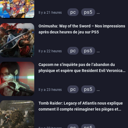
pc
ps5
Il y a 21 heures
xbox series
switch 2
Onimusha: Way of the Sword – Nos impressions
après deux heures de jeu sur PS5
pc
ps5
Il y a 22 heures
xbox series
switch 2
Capcom ne s’inquiète pas de l’abandon du
physique et espère que Resident Evil Veronica
imitera Requiem pour dynamiser la série
pc
ps5
Il y a 23 heures
xbox series
switch 2
Tomb Raider: Legacy of Atlantis nous explique
comment il compte réimaginer les pièges et
énigmes dans une nouvelle vidéo des coulisses
de développement
pc
ps5