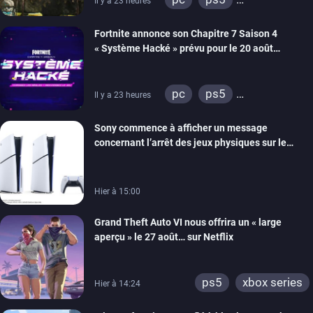
Il y a 23 heures
xbox series
switch 2
Fortnite annonce son Chapitre 7 Saison 4
« Système Hacké » prévu pour le 20 août
prochain, tandis que Les Simpson ont fait leur
retour
pc
ps5
Il y a 23 heures
xbox series
switch
Sony commence à afficher un message
ios
android
ps4
concernant l’arrêt des jeux physiques sur le
xbox one
switch 2
carton des PlayStation 5
Hier à 15:00
Grand Theft Auto VI nous offrira un « large
aperçu » le 27 août… sur Netflix
ps5
xbox series
Hier à 14:24