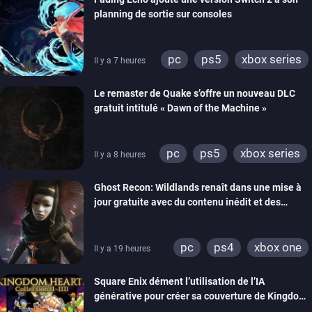
planning de sortie sur consoles
pc
ps5
xbox series
Il y a 7 heures
Le remaster de Quake s’offre un nouveau DLC
gratuit intitulé « Dawn of the Machine »
pc
ps5
xbox series
Il y a 8 heures
switch
ps4
Ghost Recon: Wildlands renaît dans une mise à
xbox one
nintendo 64
jour gratuite avec du contenu inédit et des
visuels améliorés
pc
ps4
xbox one
Il y a 19 heures
Square Enix dément l’utilisation de l’IA
générative pour créer sa couverture de Kingdom
Hearts Collection