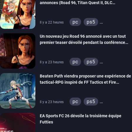
annonces (Road 96, Titan Quest II, DLC
REANIMAL…)
pc
ps5
Il y a 22 heures
xbox series
switch
Un nouveau jeu Road 96 annoncé avec un tout
stadia
ps4
premier teaser dévoilé pendant la conférence
xbox one
switch 2
THQ Nordic
pc
ps5
Il y a 23 heures
xbox series
switch
Beaten Path viendra proposer une expérience de
stadia
ps4
tactical-RPG inspiré de FF Tactics et Fire
xbox one
Emblem
pc
ps5
Il y a 23 heures
xbox series
switch
EA Sports FC 26 dévoile la troisième équipe
Futties