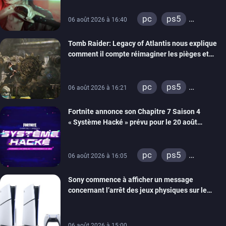
pc
ps5
06 août 2026 à 16:40
xbox series
Tomb Raider: Legacy of Atlantis nous explique
switch 2
comment il compte réimaginer les pièges et
énigmes dans une nouvelle vidéo des coulisses
de développement
pc
ps5
06 août 2026 à 16:21
xbox series
Fortnite annonce son Chapitre 7 Saison 4
switch 2
« Système Hacké » prévu pour le 20 août
prochain, tandis que Les Simpson ont fait leur
retour
pc
ps5
06 août 2026 à 16:05
xbox series
Sony commence à afficher un message
switch
ios
concernant l’arrêt des jeux physiques sur le
android
ps4
carton des PlayStation 5
xbox one
switch 2
06 août 2026 à 15:00