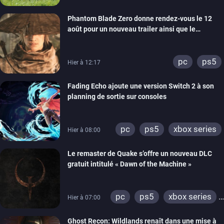
Phantom Blade Zero donne rendez-vous le 12
août pour un nouveau trailer ainsi que le
lancement des précommandes
pc
ps5
Hier à 12:17
Fading Echo ajoute une version Switch 2 à son
planning de sortie sur consoles
pc
ps5
xbox series
Hier à 08:00
Le remaster de Quake s’offre un nouveau DLC
gratuit intitulé « Dawn of the Machine »
pc
ps5
xbox series
Hier à 07:00
switch
ps4
Ghost Recon: Wildlands renaît dans une mise à
xbox one
nintendo 64