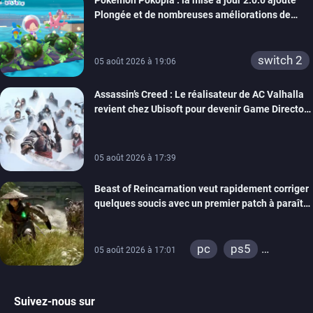
Pokémon Pokopia : la mise à jour 2.0.0 ajoute
Plongée et de nombreuses améliorations de
confort
switch 2
05 août 2026 à 19:06
Assassin’s Creed : Le réalisateur de AC Valhalla
revient chez Ubisoft pour devenir Game Director
de la marque
05 août 2026 à 17:39
Beast of Reincarnation veut rapidement corriger
quelques soucis avec un premier patch à paraître
bientôt
pc
ps5
05 août 2026 à 17:01
xbox series
Suivez-nous sur