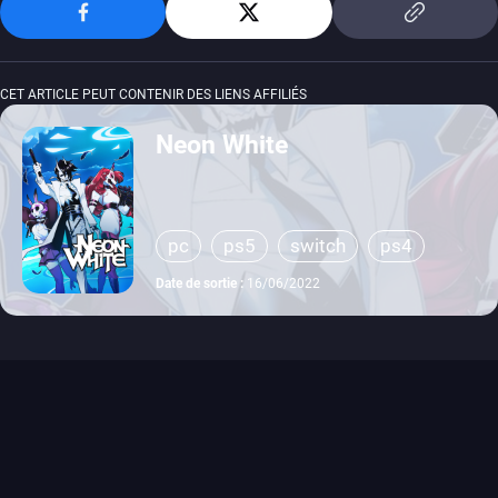
CET ARTICLE PEUT CONTENIR DES LIENS AFFILIÉS
Neon White
pc
ps5
switch
ps4
Date de sortie :
16/06/2022