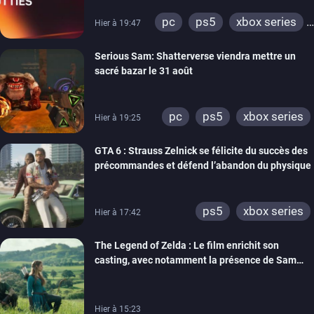
pc
ps5
xbox series
Hier à 19:47
switch
ps4
Serious Sam: Shatterverse viendra mettre un
xbox one
switch 2
sacré bazar le 31 août
pc
ps5
xbox series
Hier à 19:25
GTA 6 : Strauss Zelnick se félicite du succès des
précommandes et défend l’abandon du physique
ps5
xbox series
Hier à 17:42
The Legend of Zelda : Le film enrichit son
casting, avec notamment la présence de Sam
Neill
Hier à 15:23