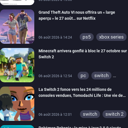
Grand Theft Auto VI nous offrira un « large
aperçu » le 27 août… sur Netflix
ps5
xbox series
06 août 2026 à 14:24
Minecraft arrivera gonflé à bloc le 27 octobre sur
Switch 2
pc
switch
06 août 2026 à 12:54
ps4
ps vita
La Switch 2 fonce vers les 24 millions de
xbox one
wiiu
consoles vendues, Tomodachi Life : Une vie de
3ds
ps3
rêve dépasse aujourd’hui les 8 millions
xbox 360
switch 2
switch
switch 2
06 août 2026 à 12:01