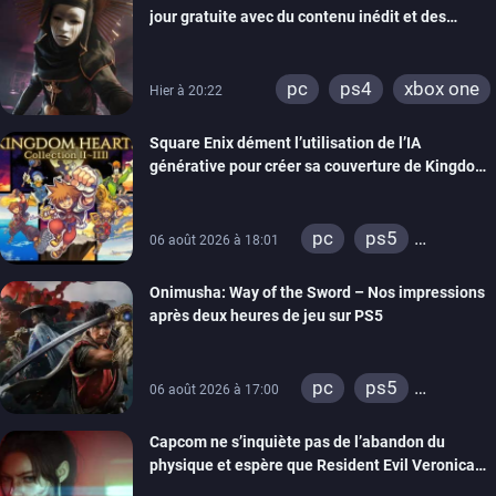
jour gratuite avec du contenu inédit et des
visuels améliorés
pc
ps4
xbox one
Hier à 20:22
Square Enix dément l’utilisation de l’IA
générative pour créer sa couverture de Kingdom
Hearts Collection
pc
ps5
06 août 2026 à 18:01
xbox series
Onimusha: Way of the Sword – Nos impressions
switch 2
après deux heures de jeu sur PS5
pc
ps5
06 août 2026 à 17:00
xbox series
Capcom ne s’inquiète pas de l’abandon du
switch 2
physique et espère que Resident Evil Veronica
imitera Requiem pour dynamiser la série