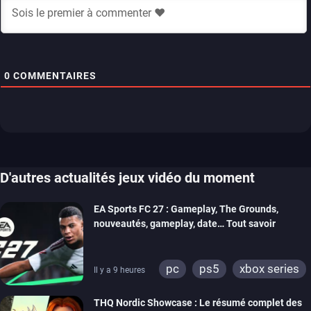
0
COMMENTAIRES
D'autres actualités jeux vidéo du moment
EA Sports FC 27 : Gameplay, The Grounds,
nouveautés, gameplay, date… Tout savoir
pc
ps5
xbox series
Il y a 9 heures
switch 2
THQ Nordic Showcase : Le résumé complet des