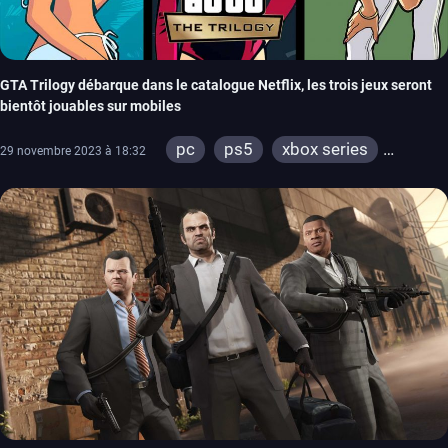
GTA Trilogy débarque dans le catalogue Netflix, les trois jeux seront
bientôt jouables sur mobiles
pc
ps5
xbox series
29 novembre 2023 à 18:32
switch
ios
android
ps4
xbox one