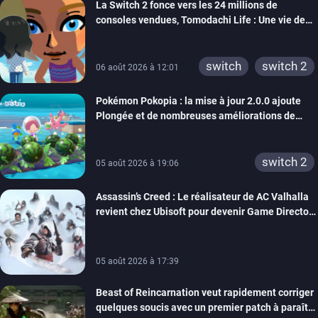
La Switch 2 fonce vers les 24 millions de
xbox one
wiiu
consoles vendues, Tomodachi Life : Une vie de
3ds
ps3
rêve dépasse aujourd’hui les 8 millions
xbox 360
switch 2
switch
switch 2
06 août 2026 à 12:01
Pokémon Pokopia : la mise à jour 2.0.0 ajoute
Plongée et de nombreuses améliorations de
confort
switch 2
05 août 2026 à 19:06
Assassin’s Creed : Le réalisateur de AC Valhalla
revient chez Ubisoft pour devenir Game Director
de la marque
05 août 2026 à 17:39
Beast of Reincarnation veut rapidement corriger
quelques soucis avec un premier patch à paraître