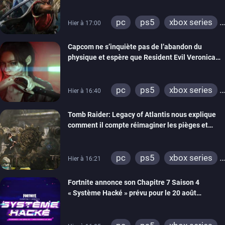
pc
ps5
xbox series
Hier à 17:00
switch 2
Capcom ne s’inquiète pas de l’abandon du
physique et espère que Resident Evil Veronica
imitera Requiem pour dynamiser la série
pc
ps5
xbox series
Hier à 16:40
switch 2
Tomb Raider: Legacy of Atlantis nous explique
comment il compte réimaginer les pièges et
énigmes dans une nouvelle vidéo des coulisses
de développement
pc
ps5
xbox series
Hier à 16:21
switch 2
Fortnite annonce son Chapitre 7 Saison 4
« Système Hacké » prévu pour le 20 août
prochain, tandis que Les Simpson ont fait leur
retour