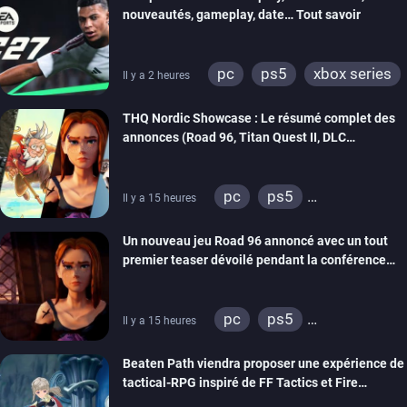
nouveautés, gameplay, date… Tout savoir
pc
ps5
xbox series
Il y a 2 heures
switch 2
THQ Nordic Showcase : Le résumé complet des
annonces (Road 96, Titan Quest II, DLC
REANIMAL…)
pc
ps5
Il y a 15 heures
xbox series
switch
Un nouveau jeu Road 96 annoncé avec un tout
stadia
ps4
premier teaser dévoilé pendant la conférence
xbox one
switch 2
THQ Nordic
pc
ps5
Il y a 15 heures
xbox series
switch
Beaten Path viendra proposer une expérience de
stadia
ps4
tactical-RPG inspiré de FF Tactics et Fire
xbox one
Emblem