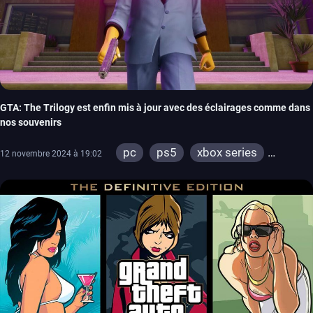
GTA: The Trilogy est enfin mis à jour avec des éclairages comme dans
nos souvenirs
pc
ps5
xbox series
12 novembre 2024 à 19:02
switch
ios
android
ps4
xbox one