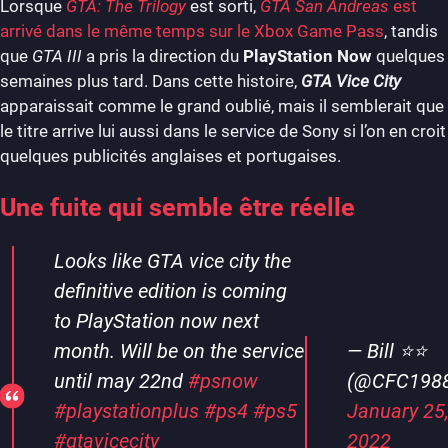
Lorsque
GTA: The Trilogy
est sorti,
GTA San Andreas
est
arrivé dans le même temps sur le Xbox Game Pass
, tandis
que
GTA III
a pris la direction du
PlayStation Now
quelques
semaines plus tard. Dans cette histoire,
GTA Vice City
apparaissait comme le grand oublié, mais il semblerait que
le titre arrive lui aussi dans le service de Sony si l’on en croit
quelques publicités anglaises et portugaises.
Une fuite qui semble être réelle
Looks like GTA vice city the
definitive edition is coming
to PlayStation now next
month. Will be on the service
— Bill ⭐️⭐️
until may 22nd
#psnow
(@CFC1988
#playstationplus
#ps4
#ps5
January 25
#gtavicecity
2022