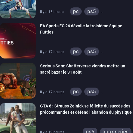
pc
ps5
Il y a 16 heures
xbox series
switch
EA Sports FC 26 dévoile la troisième équipe
Futties
pc
ps5
Il y a 17 heures
xbox series
switch
Serious Sam: Shatterverse viendra mettre un
ps4
xbox one
sacré bazar le 31 août
switch 2
pc
ps5
Il y a 17 heures
xbox series
GTA 6 : Strauss Zelnick se félicite du succès des
précommandes et défend l’abandon du physique
ps5
xbox series
Il y a 19 heures