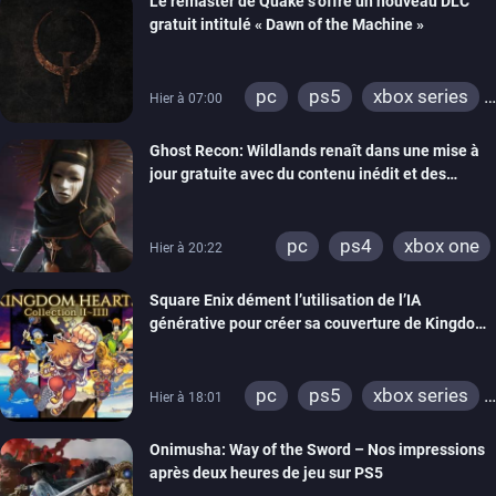
Le remaster de Quake s’offre un nouveau DLC
gratuit intitulé « Dawn of the Machine »
pc
ps5
xbox series
Hier à 07:00
switch
ps4
Ghost Recon: Wildlands renaît dans une mise à
xbox one
nintendo 64
jour gratuite avec du contenu inédit et des
visuels améliorés
pc
ps4
xbox one
Hier à 20:22
Square Enix dément l’utilisation de l’IA
générative pour créer sa couverture de Kingdom
Hearts Collection
pc
ps5
xbox series
Hier à 18:01
switch 2
Onimusha: Way of the Sword – Nos impressions
après deux heures de jeu sur PS5