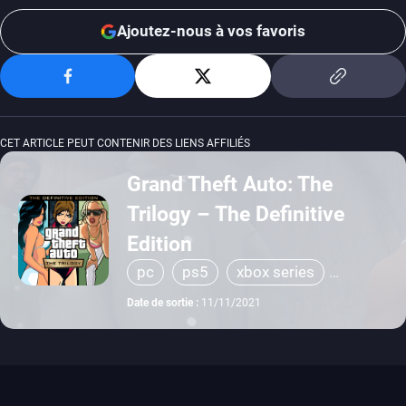
Ajoutez-nous à vos favoris
CET ARTICLE PEUT CONTENIR DES LIENS AFFILIÉS
Grand Theft Auto: The
Trilogy – The Definitive
Edition
pc
ps5
xbox series
switch
ios
android
ps4
Date de sortie :
11/11/2021
xbox one