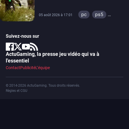
bientôt
pc
ps5
05 août 2026 à 17:01
xbox series
Suivez-nous sur
ActuGaming, la presse jeu vidéo qui va à
l'essentiel
Contact
Publicité
L’équipe
© 2014-2026 ActuGaming. Tous droits réservés.
Règles et CGU