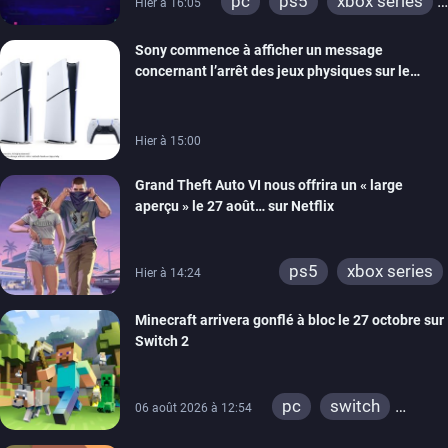
pc
ps5
xbox series
Hier à 16:05
switch
ios
android
Sony commence à afficher un message
ps4
xbox one
concernant l’arrêt des jeux physiques sur le
switch 2
carton des PlayStation 5
Hier à 15:00
Grand Theft Auto VI nous offrira un « large
aperçu » le 27 août… sur Netflix
ps5
xbox series
Hier à 14:24
Minecraft arrivera gonflé à bloc le 27 octobre sur
Switch 2
pc
switch
06 août 2026 à 12:54
ps4
ps vita