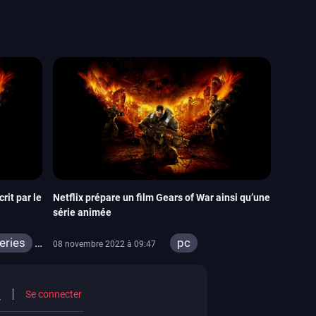
rit par le
Netflix prépare un film Gears of War ainsi qu’une
série animée
eries
pc
08 novembre 2022 à 09:47
xbox series
xbox one
Se connecter