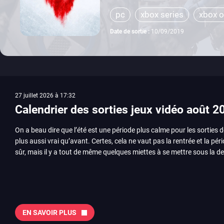
pc
xbox series
xbox 
Date de sortie :
10/09/2019
27 juillet 2026 à 17:32
Calendrier des sorties jeux vidéo août 2
On a beau dire que l’été est une période plus calme pour les sorties d
plus aussi vrai qu’avant. Certes, cela ne vaut pas la rentrée et la pér
sûr, mais il y a tout de même quelques miettes à se mettre sous la de
juillet avec Assassin’s Creed et Splatoon. Voyons ensemble tout ce q
Quelles sont les sorties à retenir en août 2026 ? Avant de vous lister jeu par jeu, découvrez
notre sélection en vidéo, qui revient sur les titres à ne pas manquer 
majeures. On pense évidemment au nouveau jeu de combat de Arc 
Tokon ou encore Beast of Reincarnation, qui nous montre que Game F
EN SAVOIR PLUS
chose d’ambitieux que Pokémon. On n’oubliera pas la période de G