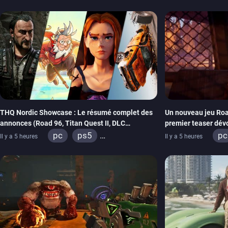
THQ Nordic Showcase : Le résumé complet des
Un nouveau jeu Roa
annonces (Road 96, Titan Quest II, DLC
premier teaser dév
REANIMAL…)
THQ Nordic
pc
ps5
pc
Il y a 5 heures
Il y a 5 heures
xbox series
switch
xb
stadia
ps4
st
xbox one
switch 2
xb