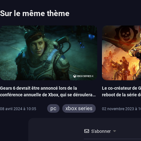
Plague Tale et Metal Gear Solid qui seront là. La liste de toutes les s
2026 Vous trouverez ici tous les jeux majeurs qui sortiront au mois 
Sur le même thème
aussi les jeux de ce mois dans notre page dédiée…
Gears 6 devrait être annoncé lors de la
Le co-créateur de G
conférence annuelle de Xbox, qui se déroulera
reboot de la série
en juin
of War
pc
xbox series
08 avril 2024 à 10:05
02 novembre 2023 à 1
S'abonner