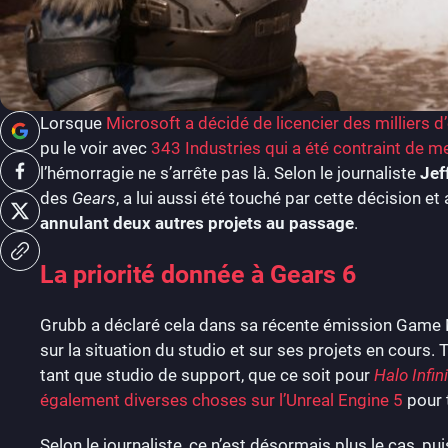
Lorsque
Microsoft a décidé de licencier des milliers 
pu le voir avec
343 Industries qui a été contraint de m
l’hémorragie ne s’arrête pas là. Selon le journaliste
Jef
des
Gears
, a lui aussi été touché par cette décision e
annulant deux autres projets au passage
.
La priorité donnée à Gears 6
Grubb a déclaré cela dans sa récente émission Game
sur la situation du studio et sur ses projets en cours. 
tant que studio de support, que ce soit pour
Halo Infin
également diverses choses sur l’Unreal Engine 5
pour t
Selon le journaliste, ce n’est désormais plus le cas, pu