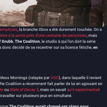
d’employés
, la branche Xbox a été durement touchée. On a
ettre à la porte près d’une centaine de personnes
, mais
f Grubb
,
The Coalition
, le studio à qui l’on doit la série
t a donc décidé de se recentrer sur sa licence fétiche,
en
 Mess Mornings (relayée par
VGC
), dans laquelle il revient
The Coalition a récemment fait parler de lui en agissant en
ite
ou
State of Decay 3
, mais on savait
qu’il expérimentait
ravailler sur plusieurs jeux en simultané.
isque
The Coalition aurait changé ses plans pour