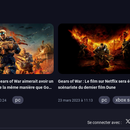
orties jeux vidéo de août
de juin. Vous trouverez
ears of War aimerait avoir un
Gears of War : Le film sur Netflix sera éc
 de la même manière que God
scénariste du dernier film Dune
pc
pc
xbox s
0:24
23 mars 2023 à 11:13
xbox series
xbox one
xbox one
Se connecter avec :