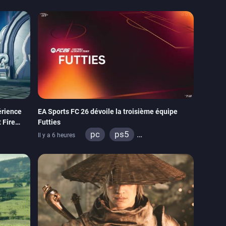
érience
EA Sports FC 26 dévoile la troisième équipe
 Fire
Futties
pc
ps5
Il y a 6 heures
tch
xbox series
switch
ps4
xbox one
switch 2