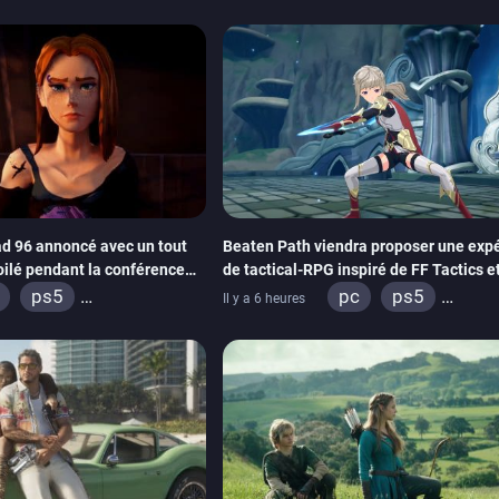
d 96 annoncé avec un tout
Beaten Path viendra proposer une exp
oilé pendant la conférence
de tactical-RPG inspiré de FF Tactics et
Emblem
ps5
pc
ps5
Il y a 6 heures
ox series
switch
xbox series
swi
adia
ps4
ox one