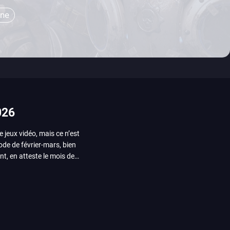
one
026
e jeux vidéo, mais ce n’est
iode de février-mars, bien
nt, en atteste le mois de
ui arrivera en août 2026.
ou les productions plus
System Works avec Marvel
reak sait faire autre
amescom, avec Star Wars,