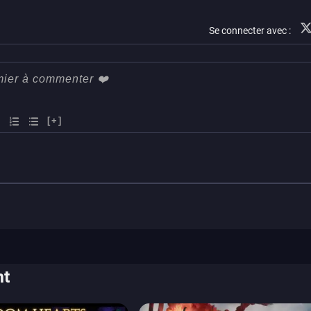
xbox one
Se connecter avec :
[+]
nt