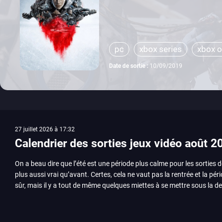
pc
xbox series
xbox 
Date de sortie :
10/09/2019
27 juillet 2026 à 17:32
Calendrier des sorties jeux vidéo août 2
On a beau dire que l’été est une période plus calme pour les sorties d
plus aussi vrai qu’avant. Certes, cela ne vaut pas la rentrée et la pér
sûr, mais il y a tout de même quelques miettes à se mettre sous la de
juillet avec Assassin’s Creed et Splatoon. Voyons ensemble tout ce q
Quelles sont les sorties à retenir en août 2026 ? Avant de vous lister jeu par jeu, découvrez
notre sélection en vidéo, qui revient sur les titres à ne pas manquer 