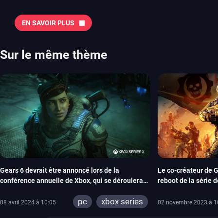
majeures. On pense évidemment au nouveau jeu de combat de Arc 
Tokon ou encore Beast of Reincarnation, qui nous montre que Game F
EN SAVOIR PLUS
chose d’ambitieux que Pokémon. On n’oubliera pas la période de G
Plague Tale et Metal Gear Solid qui seront là. La liste de toutes les s
2026 Vous trouverez ici tous les jeux majeurs qui sortiront au mois 
Sur le même thème
aussi les jeux de ce mois dans notre page dédiée…
Gears 6 devrait être annoncé lors de la
Le co-créateur de G
conférence annuelle de Xbox, qui se déroulera
reboot de la série
en juin
of War
pc
xbox series
08 avril 2024 à 10:05
02 novembre 2023 à 1