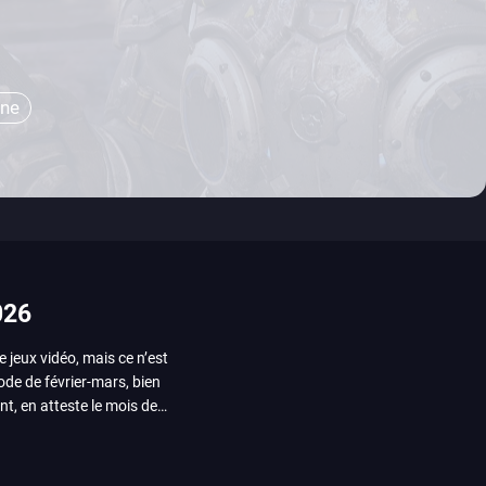
one
026
e jeux vidéo, mais ce n’est
iode de février-mars, bien
nt, en atteste le mois de
ui arrivera en août 2026.
ou les productions plus