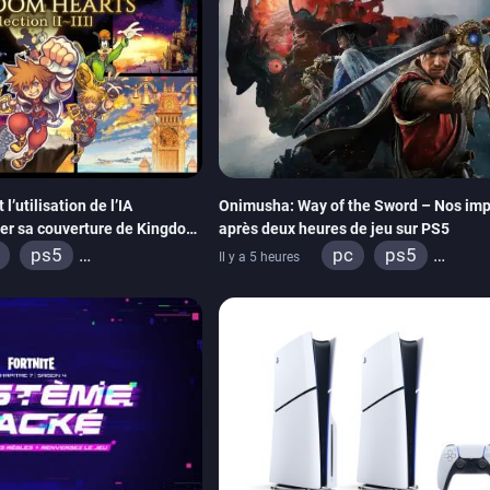
’utilisation de l’IA
Onimusha: Way of the Sword – Nos imp
éer sa couverture de Kingdom
après deux heures de jeu sur PS5
ps5
pc
ps5
Il y a 5 heures
ox series
switch 2
xbox series
swi