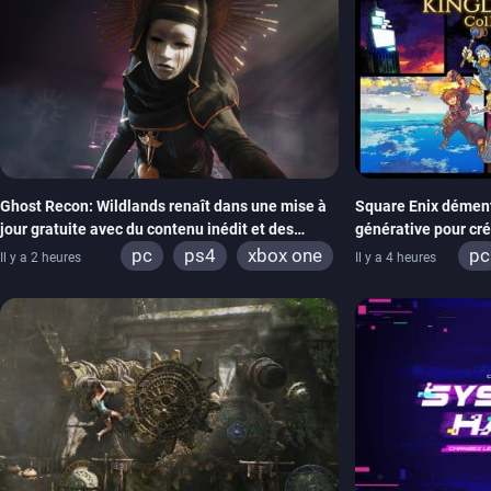
Ghost Recon: Wildlands renaît dans une mise à
Square Enix dément l
jour gratuite avec du contenu inédit et des
générative pour cr
visuels améliorés
Hearts Collection
pc
ps4
xbox one
pc
Il y a 2 heures
Il y a 4 heures
xb