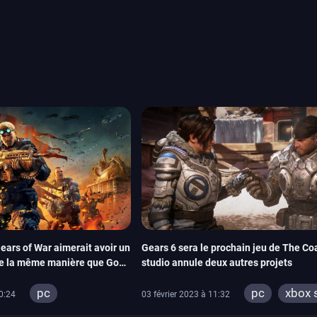
System Works avec Marvel
reak sait faire autre
amescom, avec Star Wars,
orties jeux vidéo de août
de juin. Vous trouverez
ears of War aimerait avoir un
Gears 6 sera le prochain jeu de The Coal
 de la même manière que God
studio annule deux autres projets
pc
pc
xbox 
0:24
03 février 2023 à 11:32
xbox series
xbox one