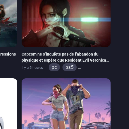
ressions
Capcom ne s’inquiète pas de l’abandon du
physique et espère que Resident Evil Veronica
imitera Requiem pour dynamiser la série
pc
ps5
Il y a 5 heures
tch 2
xbox series
switch 2