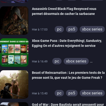
Assassin’s Creed Black Flag Resynced vous
permet désormais de cacher la sarbacane
pc
ps5
xbox series
Hier à 17:03
Xbox Game Pass : Date Everything!, Sandustry,
Egging On et d’autres rejoignent le service
pc
xbox series
Hier à 16:49
xbox one
Beast of Reincarnation : Les premiers tests de la
presse sont là, que vaut le jeu de Game Freak ?
pc
ps5
xbox series
Hier à 15:40
God of War : Dave Bautista serait pressenti pour