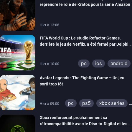
reprendre le rôle de Kratos pour la série Amazon
Hier à 13:08
FIFA World Cup : Le studio Refactor Games,
derrière le jeu de Netflix, a été fermé par Delphi
Interactive
pc
ios
android
Hier à 10:00
Avatar Legends : The Fighting Game – Un jeu
sorti trop tôt
pc
ps5
xbox series
Hier à 09:00
switch
switch 2
Xbox renforcerait prochainement sa
rétrocompatibilité avec le Disc-to-Digital et les
portages de jeux Xbox 360 sur PC