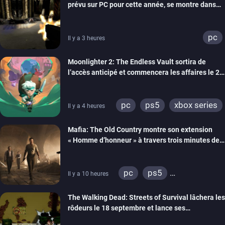
prévu sur PC pour cette année, se montre dans
un trailer de gameplay
pc
Il y a 3 heures
Moonlighter 2: The Endless Vault sortira de
l’accès anticipé et commencera les affaires le 2
septembre
pc
ps5
xbox series
Il y a 4 heures
Mafia: The Old Country montre son extension
« Homme d’honneur » à travers trois minutes de
gameplay commenté
pc
ps5
Il y a 10 heures
xbox series
The Walking Dead: Streets of Survival lâchera les
rôdeurs le 18 septembre et lance ses
précommandes