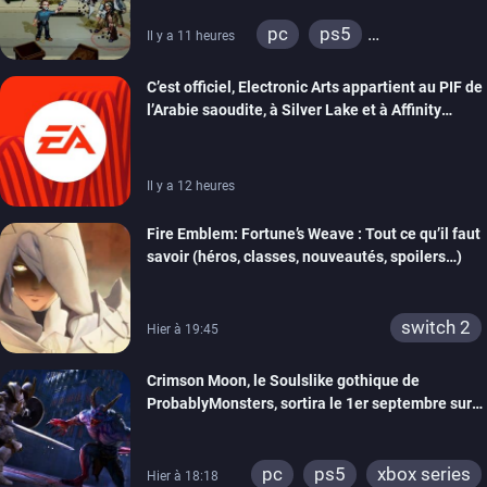
pc
ps5
Il y a 11 heures
xbox series
switch
C’est officiel, Electronic Arts appartient au PIF de
switch 2
l’Arabie saoudite, à Silver Lake et à Affinity
Partners
Il y a 12 heures
Fire Emblem: Fortune’s Weave : Tout ce qu’il faut
savoir (héros, classes, nouveautés, spoilers…)
switch 2
Hier à 19:45
Crimson Moon, le Soulslike gothique de
ProbablyMonsters, sortira le 1er septembre sur
PC, PS5 et Xbox Series
pc
ps5
xbox series
Hier à 18:18