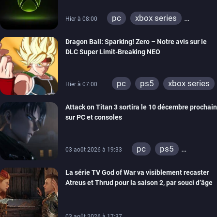
pc
xbox series
Hier à 08:00
xbox one
xbox 360
Dragon Ball: Sparking! Zero – Notre avis sur le
DLC Super Limit-Breaking NEO
pc
ps5
xbox series
Hier à 07:00
Attack on Titan 3 sortira le 10 décembre prochain
sur PC et consoles
pc
ps5
03 août 2026 à 19:33
xbox series
La série TV God of War va visiblement recaster
switch 2
Atreus et Thrud pour la saison 2, par souci d’âge
03 août 2026 à 17:37