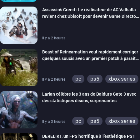
Assassin’s Creed : Le réalisateur de AC Valhalla
revient chez Ubisoft pour devenir Game Director
de la marque
Il y a 2 heures
Beast of Reincarnation veut rapidement corriger
quelques soucis avec un premier patch à paraître
bientôt
pc
ps5
xbox series
Il y a 2 heures
Larian célèbre les 3 ans de Baldur’s Gate 3 avec
des statistiques disons, surprenantes
pc
ps5
xbox series
Il y a 3 heures
DERELIKT, un FPS horrifique à l’esthétique PS1