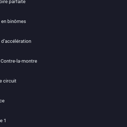
ire parfaite
e en binômes
 d’accélération
e Contre-la-montre
 circuit
ce
e 1