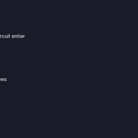
cuit entier
ves