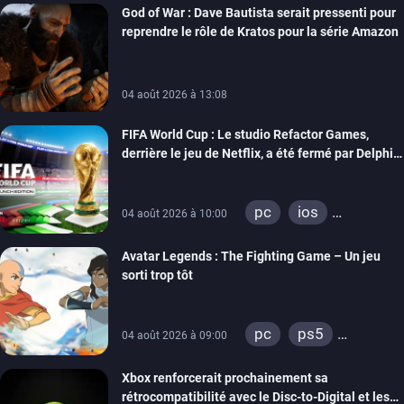
God of War : Dave Bautista serait pressenti pour
reprendre le rôle de Kratos pour la série Amazon
04 août 2026 à 13:08
FIFA World Cup : Le studio Refactor Games,
derrière le jeu de Netflix, a été fermé par Delphi
Interactive
pc
ios
04 août 2026 à 10:00
android
Avatar Legends : The Fighting Game – Un jeu
sorti trop tôt
pc
ps5
04 août 2026 à 09:00
xbox series
Xbox renforcerait prochainement sa
switch
switch 2
rétrocompatibilité avec le Disc-to-Digital et les