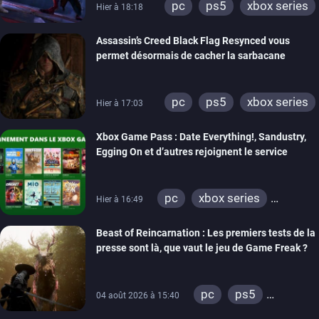
pc
ps5
xbox series
Hier à 18:18
Assassin’s Creed Black Flag Resynced vous
permet désormais de cacher la sarbacane
pc
ps5
xbox series
Hier à 17:03
Xbox Game Pass : Date Everything!, Sandustry,
Egging On et d’autres rejoignent le service
pc
xbox series
Hier à 16:49
xbox one
Beast of Reincarnation : Les premiers tests de la
presse sont là, que vaut le jeu de Game Freak ?
pc
ps5
04 août 2026 à 15:40
xbox series