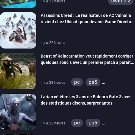
switch 2
Il y a 21 heures
Assassin’s Creed : Le réalisateur de AC Valhalla
revient chez Ubisoft pour devenir Game Director
de la marque
Il y a 22 heures
Beast of Reincarnation veut rapidement corriger
quelques soucis avec un premier patch à paraître
bientôt
pc
ps5
Il y a 23 heures
xbox series
Larian célèbre les 3 ans de Baldur’s Gate 3 avec
des statistiques disons, surprenantes
pc
ps5
Il y a 23 heures
xbox series