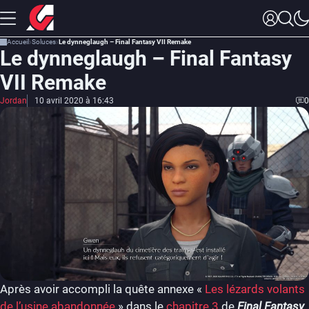
Accueil
Soluces
Le dynneglaugh – Final Fantasy VII Remake
Le dynneglaugh – Final Fantasy
VII Remake
Jordan
10 avril 2020 à 16:43
0
Après avoir accompli la quête annexe «
Les lézards volants
de l’usine abandonnée
» dans le
chapitre 3
de
Final Fantasy