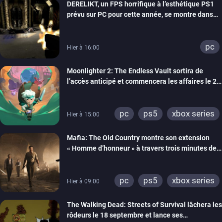
DERELIKT, un FPS horrifique à l’esthétique PS1
prévu sur PC pour cette année, se montre dans
un trailer de gameplay
pc
Hier à 16:00
Moonlighter 2: The Endless Vault sortira de
l’accès anticipé et commencera les affaires le 2
septembre
pc
ps5
xbox series
Hier à 15:00
Mafia: The Old Country montre son extension
« Homme d’honneur » à travers trois minutes de
gameplay commenté
pc
ps5
xbox series
Hier à 09:00
The Walking Dead: Streets of Survival lâchera les
rôdeurs le 18 septembre et lance ses