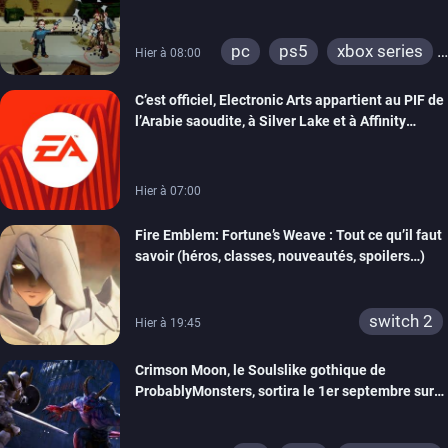
précommandes
pc
ps5
xbox series
Hier à 08:00
switch
switch 2
C’est officiel, Electronic Arts appartient au PIF de
l’Arabie saoudite, à Silver Lake et à Affinity
Partners
Hier à 07:00
Fire Emblem: Fortune’s Weave : Tout ce qu’il faut
savoir (héros, classes, nouveautés, spoilers…)
switch 2
Hier à 19:45
Crimson Moon, le Soulslike gothique de
ProbablyMonsters, sortira le 1er septembre sur
PC, PS5 et Xbox Series