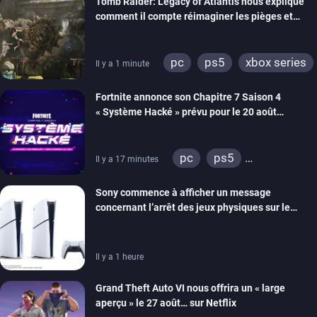
Tomb Raider: Legacy of Atlantis nous explique
comment il compte réimaginer les pièges et
énigmes dans une nouvelle vidéo des coulisses
de développement
pc
ps5
xbox series
Il y a 1 minute
switch 2
Fortnite annonce son Chapitre 7 Saison 4
« Système Hacké » prévu pour le 20 août
prochain, tandis que Les Simpson ont fait leur
retour
pc
ps5
Il y a 17 minutes
xbox series
switch
Sony commence à afficher un message
ios
android
ps4
concernant l’arrêt des jeux physiques sur le
xbox one
switch 2
carton des PlayStation 5
Il y a 1 heure
Grand Theft Auto VI nous offrira un « large
aperçu » le 27 août… sur Netflix