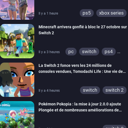
ps5
xbox series
Il y a 1 heure
Minecraft arrivera gonflé à bloc le 27 octobre sur
Switch 2
pc
switch
ps4
Il y a 3 heures
ps vita
xbox one
La Switch 2 fonce vers les 24 millions de
wiiu
3ds
ps3
consoles vendues, Tomodachi Life : Une vie de
xbox 360
switch 2
rêve dépasse aujourd’hui les 8 millions
switch
switch 2
Il y a 4 heures
Pokémon Pokopia : la mise à jour 2.0.0 ajoute
Plongée et de nombreuses améliorations de
confort