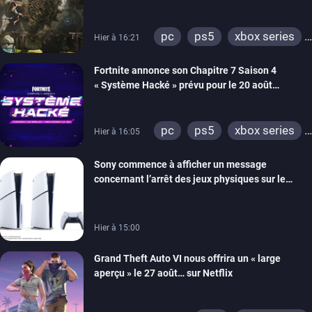
énigmes dans une nouvelle vidéo des coulisses
de développement
pc
ps5
xbox series
Hier à 16:21
switch 2
Fortnite annonce son Chapitre 7 Saison 4
« Système Hacké » prévu pour le 20 août
prochain, tandis que Les Simpson ont fait leur
retour
pc
ps5
xbox series
Hier à 16:05
switch
ios
android
Sony commence à afficher un message
ps4
xbox one
concernant l’arrêt des jeux physiques sur le
switch 2
carton des PlayStation 5
Hier à 15:00
Grand Theft Auto VI nous offrira un « large
aperçu » le 27 août… sur Netflix