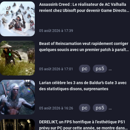
Assassin’s Creed : Le réalisateur de AC Valhalla
revient chez Ubisoft pour devenir Game Director
de la marque
05 août 2026 à 17:39
Beast of Reincarnation veut rapidement corriger
quelques soucis avec un premier patch à paraître
bientôt
pc
ps5
05 août 2026 à 17:01
xbox series
Larian célèbre les 3 ans de Baldur’s Gate 3 avec
des statistiques disons, surprenantes
pc
ps5
05 août 2026 à 16:26
xbox series
DERELIKT, un FPS horrifique à l’esthétique PS1
prévu sur PC pour cette année, se montre dans