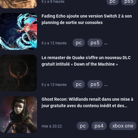
pc
ps5
Il y a 8 heures
Fading Echo ajoute une version Switch 2 à son
planning de sortie sur consoles
pc
ps5
Il y a 12 heures
xbox series
Le remaster de Quake s’offre un nouveau DLC
gratuit intitulé « Dawn of the Machine »
pc
ps5
Il y a 13 heures
xbox series
switch
Ghost Recon: Wildlands renaît dans une mise à
ps4
xbox one
jour gratuite avec du contenu inédit et des
nintendo 64
visuels améliorés
pc
ps4
xbox one
Hier à 20:22