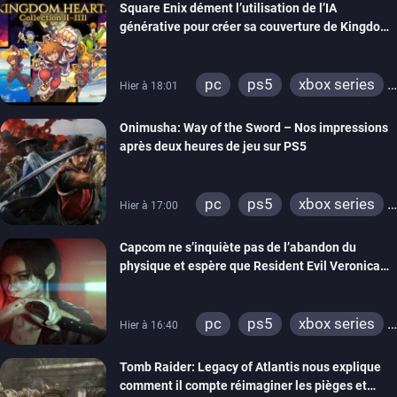
Square Enix dément l’utilisation de l’IA
générative pour créer sa couverture de Kingdom
Hearts Collection
pc
ps5
xbox series
Hier à 18:01
switch 2
Onimusha: Way of the Sword – Nos impressions
après deux heures de jeu sur PS5
pc
ps5
xbox series
Hier à 17:00
switch 2
Capcom ne s’inquiète pas de l’abandon du
physique et espère que Resident Evil Veronica
imitera Requiem pour dynamiser la série
pc
ps5
xbox series
Hier à 16:40
switch 2
Tomb Raider: Legacy of Atlantis nous explique
comment il compte réimaginer les pièges et