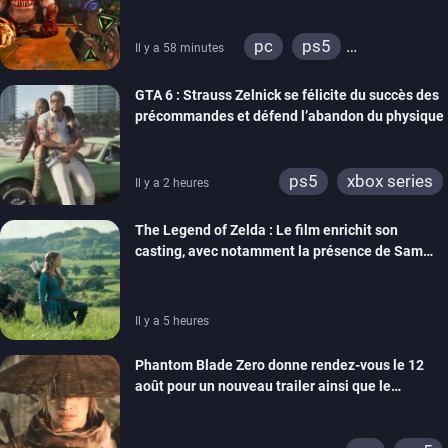
pc
ps5
Il y a 58 minutes
xbox series
GTA 6 : Strauss Zelnick se félicite du succès des
précommandes et défend l’abandon du physique
ps5
xbox series
Il y a 2 heures
The Legend of Zelda : Le film enrichit son
casting, avec notamment la présence de Sam
Neill
Il y a 5 heures
Phantom Blade Zero donne rendez-vous le 12
août pour un nouveau trailer ainsi que le
lancement des précommandes