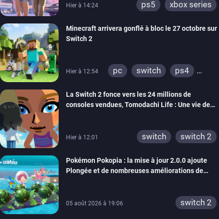
ps5
xbox series
Hier à 14:24
Minecraft arrivera gonflé à bloc le 27 octobre sur
Switch 2
pc
switch
ps4
Hier à 12:54
ps vita
xbox one
La Switch 2 fonce vers les 24 millions de
wiiu
3ds
ps3
consoles vendues, Tomodachi Life : Une vie de
xbox 360
switch 2
rêve dépasse aujourd’hui les 8 millions
switch
switch 2
Hier à 12:01
Pokémon Pokopia : la mise à jour 2.0.0 ajoute
Plongée et de nombreuses améliorations de
confort
switch 2
05 août 2026 à 19:06