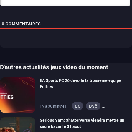
0
COMMENTAIRES
D'autres actualités jeux vidéo du moment
EA Sports FC 26 dévoile la troisième équipe
Futties
pc
ps5
Il y a 36 minutes
xbox series
switch
Serious Sam: Shatterverse viendra mettre un
ps4
xbox one
sacré bazar le 31 août
switch 2