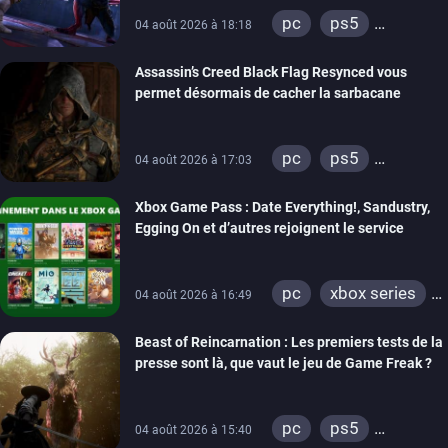
pc
ps5
04 août 2026 à 18:18
xbox series
Assassin’s Creed Black Flag Resynced vous
permet désormais de cacher la sarbacane
pc
ps5
04 août 2026 à 17:03
xbox series
Xbox Game Pass : Date Everything!, Sandustry,
Egging On et d’autres rejoignent le service
pc
xbox series
04 août 2026 à 16:49
xbox one
Beast of Reincarnation : Les premiers tests de la
presse sont là, que vaut le jeu de Game Freak ?
pc
ps5
04 août 2026 à 15:40