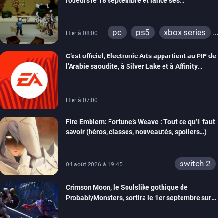
rôdeurs le 18 septembre et lance ses
précommandes
pc
ps5
xbox series
Hier à 08:00
switch
switch 2
C’est officiel, Electronic Arts appartient au PIF de
l’Arabie saoudite, à Silver Lake et à Affinity
Partners
Hier à 07:00
Fire Emblem: Fortune’s Weave : Tout ce qu’il faut
savoir (héros, classes, nouveautés, spoilers…)
switch 2
04 août 2026 à 19:45
Crimson Moon, le Soulslike gothique de
ProbablyMonsters, sortira le 1er septembre sur
PC, PS5 et Xbox Series