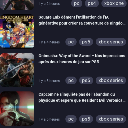
pc
ps4
xbox one
Il y a 2 heures
Square Enix dément l’utilisation de l’IA
générative pour créer sa couverture de Kingdom
Hearts Collection
pc
ps5
xbox series
Il y a 4 heures
switch 2
Onimusha: Way of the Sword – Nos impressions
après deux heures de jeu sur PS5
pc
ps5
xbox series
Il y a 5 heures
switch 2
Capcom ne s’inquiète pas de l’abandon du
physique et espère que Resident Evil Veronica
imitera Requiem pour dynamiser la série
pc
ps5
xbox series
Il y a 5 heures
switch 2