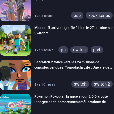
ps5
xbox series
Il y a 8 heures
Minecraft arrivera gonflé à bloc le 27 octobre sur
Switch 2
pc
switch
ps4
Il y a 9 heures
ps vita
xbox one
La Switch 2 fonce vers les 24 millions de
wiiu
3ds
ps3
consoles vendues, Tomodachi Life : Une vie de
xbox 360
switch 2
rêve dépasse aujourd’hui les 8 millions
switch
switch 2
Il y a 10 heures
Pokémon Pokopia : la mise à jour 2.0.0 ajoute
Plongée et de nombreuses améliorations de
confort