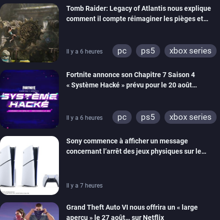
Tomb Raider: Legacy of Atlantis nous explique
comment il compte réimaginer les pièges et
énigmes dans une nouvelle vidéo des coulisses
de développement
pc
ps5
xbox series
Il y a 6 heures
switch 2
Fortnite annonce son Chapitre 7 Saison 4
« Système Hacké » prévu pour le 20 août
prochain, tandis que Les Simpson ont fait leur
retour
pc
ps5
xbox series
Il y a 6 heures
switch
ios
android
Sony commence à afficher un message
ps4
xbox one
concernant l’arrêt des jeux physiques sur le
switch 2
carton des PlayStation 5
Il y a 7 heures
Grand Theft Auto VI nous offrira un « large
aperçu » le 27 août… sur Netflix