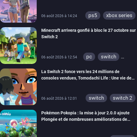
ps5
xbox series
06 août 2026 à 14:24
Minecraft arrivera gonflé à bloc le 27 octobre sur
Switch 2
pc
switch
06 août 2026 à 12:54
ps4
ps vita
La Switch 2 fonce vers les 24 millions de
xbox one
wiiu
consoles vendues, Tomodachi Life : Une vie de
3ds
ps3
rêve dépasse aujourd’hui les 8 millions
xbox 360
switch 2
switch
switch 2
06 août 2026 à 12:01
Pokémon Pokopia : la mise à jour 2.0.0 ajoute
Plongée et de nombreuses améliorations de
confort