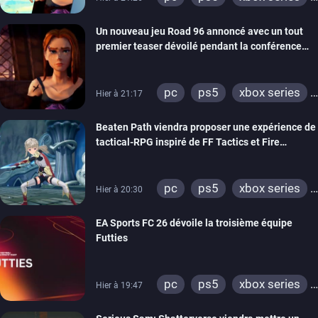
switch
stadia
ps4
Un nouveau jeu Road 96 annoncé avec un tout
xbox one
switch 2
premier teaser dévoilé pendant la conférence
THQ Nordic
pc
ps5
xbox series
Hier à 21:17
switch
stadia
ps4
Beaten Path viendra proposer une expérience de
xbox one
tactical-RPG inspiré de FF Tactics et Fire
Emblem
pc
ps5
xbox series
Hier à 20:30
switch
EA Sports FC 26 dévoile la troisième équipe
Futties
pc
ps5
xbox series
Hier à 19:47
switch
ps4