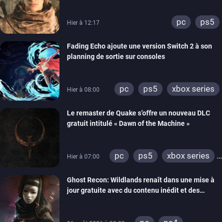
lancement des précommandes
pc
ps5
Hier à 12:17
Fading Echo ajoute une version Switch 2 à son
planning de sortie sur consoles
pc
ps5
xbox series
Hier à 08:00
Le remaster de Quake s’offre un nouveau DLC
gratuit intitulé « Dawn of the Machine »
pc
ps5
xbox series
Hier à 07:00
switch
ps4
Ghost Recon: Wildlands renaît dans une mise à
xbox one
nintendo 64
jour gratuite avec du contenu inédit et des
visuels améliorés