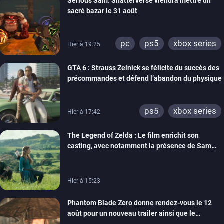
Serious Sam: Shatterverse viendra mettre un
xbox one
switch 2
sacré bazar le 31 août
pc
ps5
xbox series
Hier à 19:25
GTA 6 : Strauss Zelnick se félicite du succès des
précommandes et défend l’abandon du physique
ps5
xbox series
Hier à 17:42
The Legend of Zelda : Le film enrichit son
casting, avec notamment la présence de Sam
Neill
Hier à 15:23
Phantom Blade Zero donne rendez-vous le 12
août pour un nouveau trailer ainsi que le