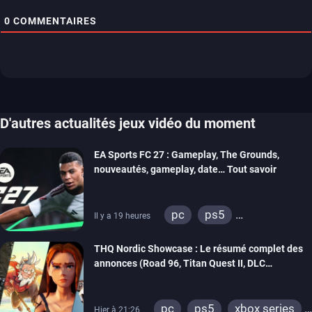
0
COMMENTAIRES
D'autres actualités jeux vidéo du moment
EA Sports FC 27 : Gameplay, The Grounds,
nouveautés, gameplay, date… Tout savoir
pc
ps5
Il y a 19 heures
xbox series
switch 2
THQ Nordic Showcase : Le résumé complet des
annonces (Road 96, Titan Quest II, DLC
REANIMAL…)
pc
ps5
xbox series
Hier à 21:26