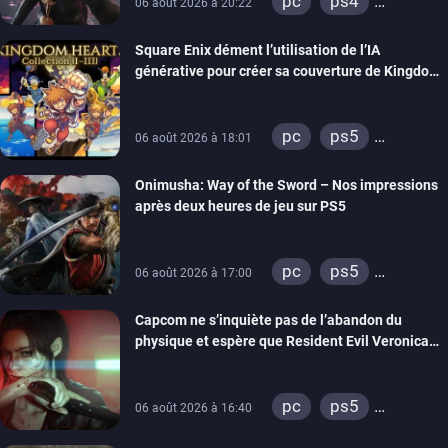
pc
ps4
06 août 2026 à 20:22
xbox one
Square Enix dément l’utilisation de l’IA
générative pour créer sa couverture de Kingdom
Hearts Collection
pc
ps5
06 août 2026 à 18:01
xbox series
Onimusha: Way of the Sword – Nos impressions
switch 2
après deux heures de jeu sur PS5
pc
ps5
06 août 2026 à 17:00
xbox series
Capcom ne s’inquiète pas de l’abandon du
switch 2
physique et espère que Resident Evil Veronica
imitera Requiem pour dynamiser la série
pc
ps5
06 août 2026 à 16:40
xbox series