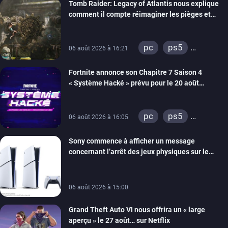
Tomb Raider: Legacy of Atlantis nous explique
switch 2
comment il compte réimaginer les pièges et
énigmes dans une nouvelle vidéo des coulisses
de développement
pc
ps5
06 août 2026 à 16:21
xbox series
Fortnite annonce son Chapitre 7 Saison 4
switch 2
« Système Hacké » prévu pour le 20 août
prochain, tandis que Les Simpson ont fait leur
retour
pc
ps5
06 août 2026 à 16:05
xbox series
Sony commence à afficher un message
switch
ios
concernant l’arrêt des jeux physiques sur le
android
ps4
carton des PlayStation 5
xbox one
switch 2
06 août 2026 à 15:00
Grand Theft Auto VI nous offrira un « large
aperçu » le 27 août… sur Netflix