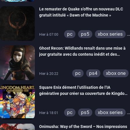
Le remaster de Quake s’offre un nouveau DLC
gratuit intitulé « Dawn of the Machine »
pc
ps5
xbox series
Hier à 07:00
switch
ps4
Ghost Recon: Wildlands renaît dans une mise à
xbox one
nintendo 64
jour gratuite avec du contenu inédit et des
visuels améliorés
pc
ps4
xbox one
Hier à 20:22
Square Enix dément l’utilisation de l’IA
générative pour créer sa couverture de Kingdom
Hearts Collection
pc
ps5
xbox series
Hier à 18:01
switch 2
Onimusha: Way of the Sword – Nos impressions