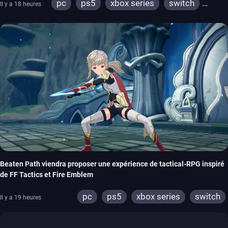
pc
ps5
xbox series
switch
Il y a 18 heures
stadia
ps4
xbox one
Beaten Path viendra proposer une expérience de tactical-RPG inspiré
de FF Tactics et Fire Emblem
pc
ps5
xbox series
switch
Il y a 19 heures