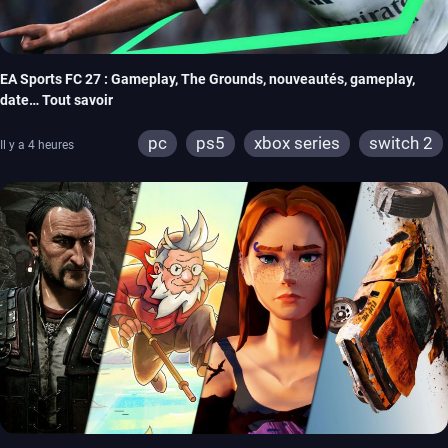
EA Sports FC 27 : Gameplay, The Grounds, nouveautés, gameplay,
date… Tout savoir
pc
ps5
xbox series
switch 2
Il y a 4 heures