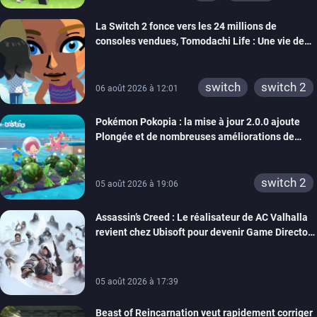
ps4
ps vita
La Switch 2 fonce vers les 24 millions de
xbox one
wiiu
consoles vendues, Tomodachi Life : Une vie de
3ds
ps3
rêve dépasse aujourd’hui les 8 millions
xbox 360
switch 2
switch
switch 2
06 août 2026 à 12:01
Pokémon Pokopia : la mise à jour 2.0.0 ajoute
Plongée et de nombreuses améliorations de
confort
switch 2
05 août 2026 à 19:06
Assassin’s Creed : Le réalisateur de AC Valhalla
revient chez Ubisoft pour devenir Game Director
de la marque
05 août 2026 à 17:39
Beast of Reincarnation veut rapidement corriger