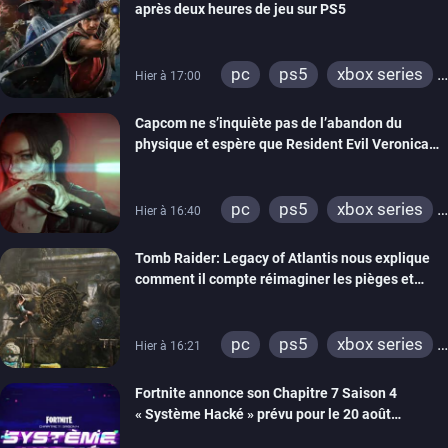
après deux heures de jeu sur PS5
pc
ps5
xbox series
Hier à 17:00
switch 2
Capcom ne s’inquiète pas de l’abandon du
physique et espère que Resident Evil Veronica
imitera Requiem pour dynamiser la série
pc
ps5
xbox series
Hier à 16:40
switch 2
Tomb Raider: Legacy of Atlantis nous explique
comment il compte réimaginer les pièges et
énigmes dans une nouvelle vidéo des coulisses
de développement
pc
ps5
xbox series
Hier à 16:21
switch 2
Fortnite annonce son Chapitre 7 Saison 4
« Système Hacké » prévu pour le 20 août
prochain, tandis que Les Simpson ont fait leur