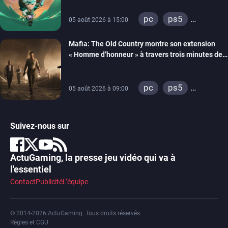
pc
ps5
05 août 2026 à 15:00
xbox series
Mafia: The Old Country montre son extension
« Homme d’honneur » à travers trois minutes de
gameplay commenté
pc
ps5
05 août 2026 à 09:00
xbox series
Suivez-nous sur
ActuGaming, la presse jeu vidéo qui va à
l'essentiel
Contact
Publicité
L’équipe
© 2014-2026 ActuGaming. Tous droits réservés.
Règles et CGU