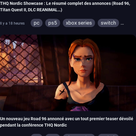
THQ Nordic Showcase : Le résumé complet des annonces (Road 96,
Titan Quest II, DLC REANIMAL…)
pc
ps5
xbox series
switch
Il y a 18 heures
stadia
ps4
xbox one
switch 2
Un nouveau jeu Road 96 annoncé avec un tout premier teaser dévoilé
pendant la conférence THQ Nordic