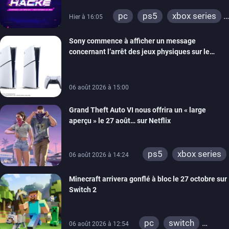
retour
pc
ps5
xbox series
Hier à 16:05
switch
ios
android
Sony commence à afficher un message
ps4
xbox one
concernant l’arrêt des jeux physiques sur le
switch 2
carton des PlayStation 5
06 août 2026 à 15:00
Grand Theft Auto VI nous offrira un « large
aperçu » le 27 août… sur Netflix
ps5
xbox series
06 août 2026 à 14:24
Minecraft arrivera gonflé à bloc le 27 octobre sur
Switch 2
pc
switch
06 août 2026 à 12:54