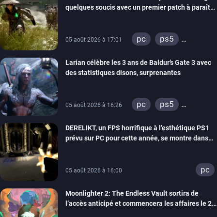
quelques soucis avec un premier patch à paraître
bientôt
pc
ps5
05 août 2026 à 17:01
xbox series
Larian célèbre les 3 ans de Baldur’s Gate 3 avec
des statistiques disons, surprenantes
pc
ps5
05 août 2026 à 16:26
xbox series
DERELIKT, un FPS horrifique à l’esthétique PS1
prévu sur PC pour cette année, se montre dans
un trailer de gameplay
pc
05 août 2026 à 16:00
Moonlighter 2: The Endless Vault sortira de
l’accès anticipé et commencera les affaires le 2
septembre