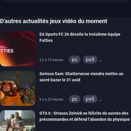
D'autres actualités jeux vidéo du moment
EA Sports FC 26 dévoile la troisième équipe
Futties
pc
ps5
Il y a 19 heures
xbox series
switch
Serious Sam: Shatterverse viendra mettre un
ps4
xbox one
sacré bazar le 31 août
switch 2
pc
ps5
Il y a 20 heures
xbox series
GTA 6 : Strauss Zelnick se félicite du succès des
précommandes et défend l’abandon du physique