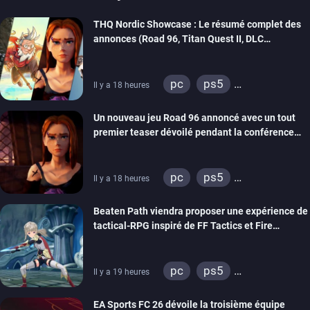
THQ Nordic Showcase : Le résumé complet des
annonces (Road 96, Titan Quest II, DLC
REANIMAL…)
pc
ps5
Il y a 18 heures
xbox series
switch
Un nouveau jeu Road 96 annoncé avec un tout
stadia
ps4
premier teaser dévoilé pendant la conférence
xbox one
switch 2
THQ Nordic
pc
ps5
Il y a 18 heures
xbox series
switch
Beaten Path viendra proposer une expérience de
stadia
ps4
tactical-RPG inspiré de FF Tactics et Fire
xbox one
Emblem
pc
ps5
Il y a 19 heures
xbox series
switch
EA Sports FC 26 dévoile la troisième équipe