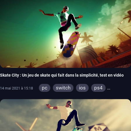
Skate City : Un jeu de skate qui fait dans la simplicité, test en vidéo
pc
switch
ios
ps4
14 mai 2021 à 15:18
xbox one