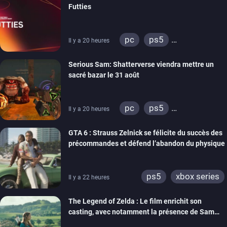
Futties
pc
ps5
Il y a 20 heures
xbox series
switch
Serious Sam: Shatterverse viendra mettre un
ps4
xbox one
sacré bazar le 31 août
switch 2
pc
ps5
Il y a 20 heures
xbox series
GTA 6 : Strauss Zelnick se félicite du succès des
précommandes et défend l’abandon du physique
ps5
xbox series
Il y a 22 heures
The Legend of Zelda : Le film enrichit son
casting, avec notamment la présence de Sam
Neill