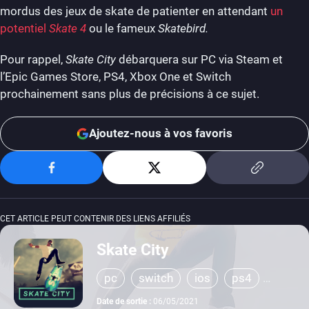
mordus des jeux de skate de patienter en attendant
un
potentiel
Skate 4
ou le fameux
Skatebird.
Pour rappel,
Skate City
débarquera sur PC via Steam et
l’Epic Games Store, PS4, Xbox One et Switch
prochainement sans plus de précisions à ce sujet.
Ajoutez-nous à vos favoris
CET ARTICLE PEUT CONTENIR DES LIENS AFFILIÉS
Skate City
pc
switch
ios
ps4
xbox one
Date de sortie :
06/05/2021