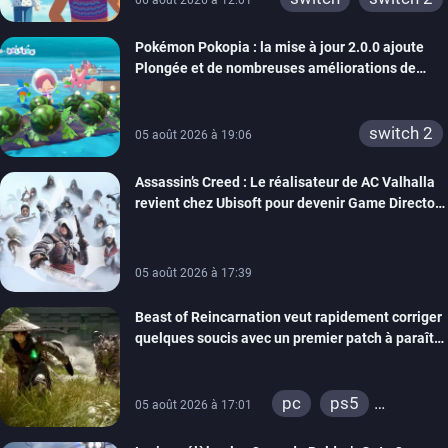
06 août 2026 à 12:01
Pokémon Pokopia : la mise à jour 2.0.0 ajoute
Plongée et de nombreuses améliorations de
confort
switch 2
05 août 2026 à 19:06
Assassin’s Creed : Le réalisateur de AC Valhalla
revient chez Ubisoft pour devenir Game Director
de la marque
05 août 2026 à 17:39
Beast of Reincarnation veut rapidement corriger
quelques soucis avec un premier patch à paraître
bientôt
pc
ps5
05 août 2026 à 17:01
xbox series