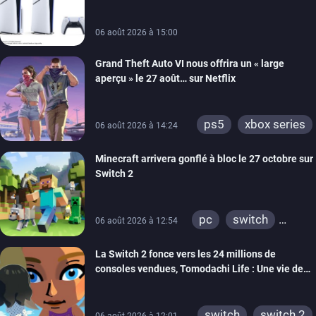
06 août 2026 à 15:00
Grand Theft Auto VI nous offrira un « large
aperçu » le 27 août… sur Netflix
ps5
xbox series
06 août 2026 à 14:24
Minecraft arrivera gonflé à bloc le 27 octobre sur
Switch 2
pc
switch
06 août 2026 à 12:54
ps4
ps vita
La Switch 2 fonce vers les 24 millions de
xbox one
wiiu
consoles vendues, Tomodachi Life : Une vie de
3ds
ps3
rêve dépasse aujourd’hui les 8 millions
xbox 360
switch 2
switch
switch 2