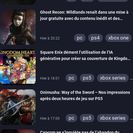
switch
ps4
Ghost Recon: Wildlands renaît dans une mise à
xbox one
nintendo 64
jour gratuite avec du contenu inédit et des
visuels améliorés
pc
ps4
xbox one
Hier à 20:22
Square Enix dément l’utilisation de l’IA
générative pour créer sa couverture de Kingdom
Hearts Collection
pc
ps5
xbox series
Hier à 18:01
switch 2
Onimusha: Way of the Sword – Nos impressions
après deux heures de jeu sur PS5
pc
ps5
xbox series
Hier à 17:00
switch 2
Capcom ne s’inquiète pas de l’abandon du