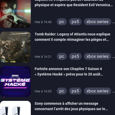
physique et espère que Resident Evil Veronica
imitera Requiem pour dynamiser la série
pc
ps5
xbox series
Hier à 16:40
switch 2
Tomb Raider: Legacy of Atlantis nous explique
comment il compte réimaginer les pièges et
énigmes dans une nouvelle vidéo des coulisses
de développement
pc
ps5
xbox series
Hier à 16:21
switch 2
Fortnite annonce son Chapitre 7 Saison 4
« Système Hacké » prévu pour le 20 août
prochain, tandis que Les Simpson ont fait leur
retour
pc
ps5
xbox series
Hier à 16:05
switch
ios
android
Sony commence à afficher un message
ps4
xbox one
concernant l’arrêt des jeux physiques sur le
switch 2
carton des PlayStation 5