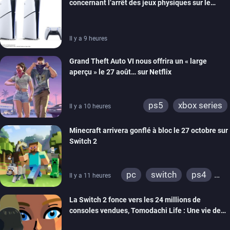
concernant l’arrêt des jeux physiques sur le
switch 2
carton des PlayStation 5
Il y a 9 heures
Grand Theft Auto VI nous offrira un « large
aperçu » le 27 août… sur Netflix
ps5
xbox series
Il y a 10 heures
Minecraft arrivera gonflé à bloc le 27 octobre sur
Switch 2
pc
switch
ps4
Il y a 11 heures
ps vita
xbox one
La Switch 2 fonce vers les 24 millions de
wiiu
3ds
ps3
consoles vendues, Tomodachi Life : Une vie de
xbox 360
switch 2
rêve dépasse aujourd’hui les 8 millions