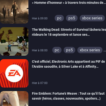
« Homme d’honneur » à travers trois minutes de
gameplay commenté
pc
ps5
xbox series
Hier à 09:00
The Walking Dead: Streets of Survival lâchera les
rôdeurs le 18 septembre et lance ses
précommandes
pc
ps5
xbox series
Hier à 08:00
switch
switch 2
C’est officiel, Electronic Arts appartient au PIF de
l’Arabie saoudite, à Silver Lake et à Affinity
Partners
Hier à 07:00
Fire Emblem: Fortune’s Weave : Tout ce qu’il faut
savoir (héros, classes, nouveautés, spoilers…)