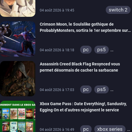
switch 2
04 août 2026 à 19:45
Crimson Moon, le Soulslike gothique de
ProbablyMonsters, sortira le 1er septembre sur
PC, PS5 et Xbox Series
pc
ps5
04 août 2026 à 18:18
xbox series
Assassin’s Creed Black Flag Resynced vous
permet désormais de cacher la sarbacane
pc
ps5
04 août 2026 à 17:03
xbox series
Xbox Game Pass : Date Everything!, Sandustry,
Egging On et d’autres rejoignent le service
pc
xbox series
04 août 2026 à 16:49