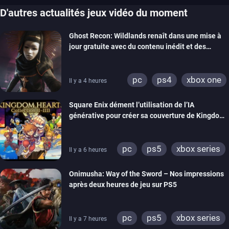
D'autres actualités jeux vidéo du moment
Ghost Recon: Wildlands renaît dans une mise à
jour gratuite avec du contenu inédit et des
visuels améliorés
pc
ps4
xbox one
Il y a 4 heures
Square Enix dément l’utilisation de l’IA
générative pour créer sa couverture de Kingdom
Hearts Collection
pc
ps5
xbox series
Il y a 6 heures
switch 2
Onimusha: Way of the Sword – Nos impressions
après deux heures de jeu sur PS5
pc
ps5
xbox series
Il y a 7 heures