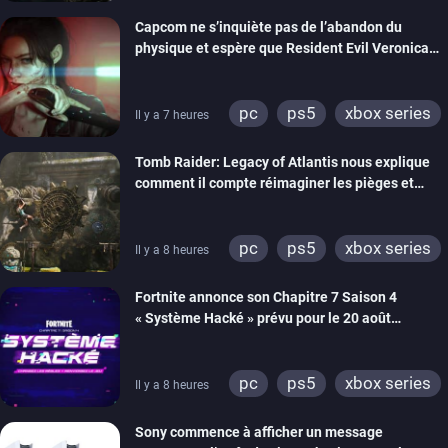
switch 2
Capcom ne s’inquiète pas de l’abandon du
physique et espère que Resident Evil Veronica
imitera Requiem pour dynamiser la série
pc
ps5
xbox series
Il y a 7 heures
switch 2
Tomb Raider: Legacy of Atlantis nous explique
comment il compte réimaginer les pièges et
énigmes dans une nouvelle vidéo des coulisses
de développement
pc
ps5
xbox series
Il y a 8 heures
switch 2
Fortnite annonce son Chapitre 7 Saison 4
« Système Hacké » prévu pour le 20 août
prochain, tandis que Les Simpson ont fait leur
retour
pc
ps5
xbox series
Il y a 8 heures
switch
ios
android
Sony commence à afficher un message
ps4
xbox one