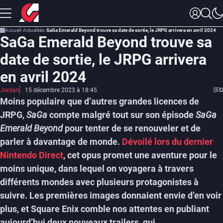
Accueil
Actualités
SaGa Emerald Beyond trouve sa date de sortie, le JRPG arrivera en avril 2024
SaGa Emerald Beyond trouve sa
date de sortie, le JRPG arrivera
en avril 2024
Jordan
15 décembre 2023 à 18:45
0
Moins populaire que d’autres grandes licences de
JRPG,
SaGa
compte malgré tout sur son épisode
SaGa
Emerald Beyond
pour tenter de se renouveler et de
parler à davantage de monde.
Dévoilé lors du dernier
Nintendo Direct
, cet opus promet une aventure pour le
moins unique, dans lequel on voyagera à travers
différents mondes avec plusieurs protagonistes à
suivre. Les premières images donnaient envie d’en voir
plus, et Square Enix comble nos attentes en publiant
aujourd’hui deux nouveaux trailers, qui