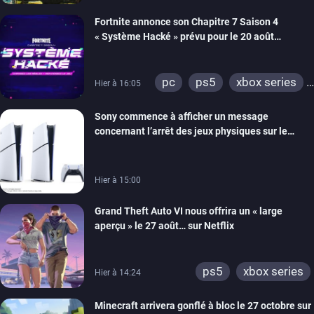
switch 2
Fortnite annonce son Chapitre 7 Saison 4
« Système Hacké » prévu pour le 20 août
prochain, tandis que Les Simpson ont fait leur
retour
pc
ps5
xbox series
Hier à 16:05
switch
ios
android
Sony commence à afficher un message
ps4
xbox one
concernant l’arrêt des jeux physiques sur le
switch 2
carton des PlayStation 5
Hier à 15:00
Grand Theft Auto VI nous offrira un « large
aperçu » le 27 août… sur Netflix
ps5
xbox series
Hier à 14:24
Minecraft arrivera gonflé à bloc le 27 octobre sur