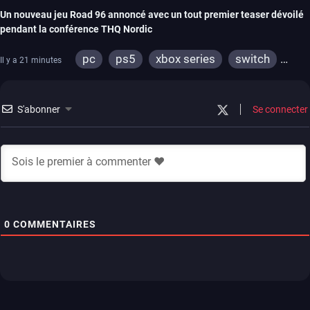
Un nouveau jeu Road 96 annoncé avec un tout premier teaser dévoilé
pendant la conférence THQ Nordic
pc
ps5
xbox series
switch
Il y a 21 minutes
stadia
ps4
xbox one
S'abonner
Se connecter
0
COMMENTAIRES