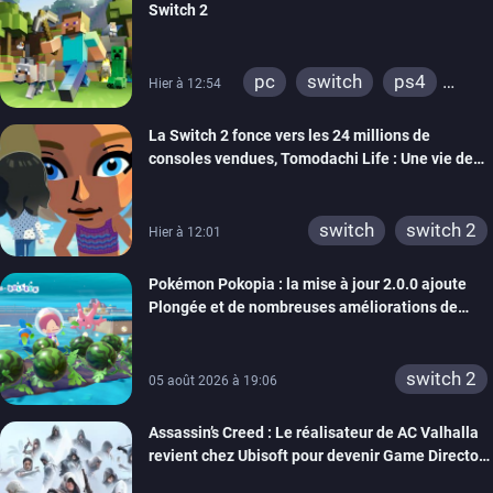
Switch 2
pc
switch
ps4
Hier à 12:54
ps vita
xbox one
La Switch 2 fonce vers les 24 millions de
wiiu
3ds
ps3
consoles vendues, Tomodachi Life : Une vie de
xbox 360
switch 2
rêve dépasse aujourd’hui les 8 millions
switch
switch 2
Hier à 12:01
Pokémon Pokopia : la mise à jour 2.0.0 ajoute
Plongée et de nombreuses améliorations de
confort
switch 2
05 août 2026 à 19:06
Assassin’s Creed : Le réalisateur de AC Valhalla
revient chez Ubisoft pour devenir Game Director
de la marque