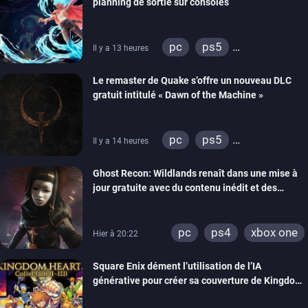
planning de sortie sur consoles
pc
ps5
Il y a 13 heures
xbox series
Le remaster de Quake s’offre un nouveau DLC
gratuit intitulé « Dawn of the Machine »
pc
ps5
Il y a 14 heures
xbox series
switch
Ghost Recon: Wildlands renaît dans une mise à
ps4
xbox one
jour gratuite avec du contenu inédit et des
nintendo 64
visuels améliorés
pc
ps4
xbox one
Hier à 20:22
Square Enix dément l’utilisation de l’IA
générative pour créer sa couverture de Kingdom
Hearts Collection