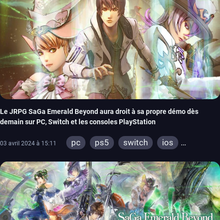
Le JRPG SaGa Emerald Beyond aura droit à sa propre démo dès
demain sur PC, Switch et les consoles PlayStation
pc
ps5
switch
ios
03 avril 2024 à 15:11
android
ps4