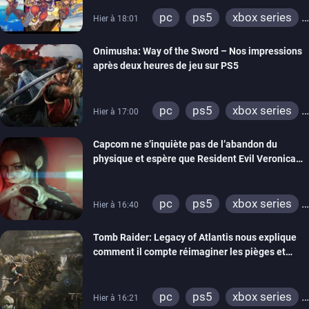
pc
ps5
xbox series
Hier à 18:01
switch 2
Onimusha: Way of the Sword – Nos impressions
après deux heures de jeu sur PS5
pc
ps5
xbox series
Hier à 17:00
switch 2
Capcom ne s’inquiète pas de l’abandon du
physique et espère que Resident Evil Veronica
imitera Requiem pour dynamiser la série
pc
ps5
xbox series
Hier à 16:40
switch 2
Tomb Raider: Legacy of Atlantis nous explique
comment il compte réimaginer les pièges et
énigmes dans une nouvelle vidéo des coulisses
de développement
pc
ps5
xbox series
Hier à 16:21