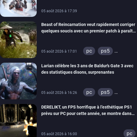
05 août 2026 à 17:39
Beast of Reincarnation veut rapidement corriger
quelques soucis avec un premier patch à paraître
bientôt
pc
ps5
05 août 2026 à 17:01
xbox series
Larian célèbre les 3 ans de Baldur’s Gate 3 avec
des statistiques disons, surprenantes
pc
ps5
05 août 2026 à 16:26
xbox series
DERELIKT, un FPS horrifique à l’esthétique PS1
prévu sur PC pour cette année, se montre dans
un trailer de gameplay
pc
05 août 2026 à 16:00