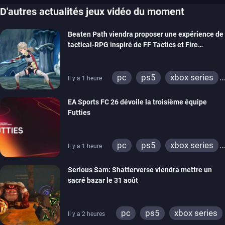
D'autres actualités jeux vidéo du moment
Beaten Path viendra proposer une expérience de
tactical-RPG inspiré de FF Tactics et Fire
Emblem
pc
ps5
xbox series
Il y a 1 heure
switch
EA Sports FC 26 dévoile la troisième équipe
Futties
pc
ps5
xbox series
Il y a 1 heure
switch
ps4
Serious Sam: Shatterverse viendra mettre un
xbox one
switch 2
sacré bazar le 31 août
pc
ps5
xbox series
Il y a 2 heures