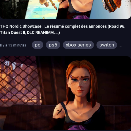
THQ Nordic Showcase : Le résumé complet des annonces (Road 96,
Titan Quest II, DLC REANIMAL…)
pc
ps5
xbox series
switch
Il y a 13 minutes
stadia
ps4
xbox one
switch 2