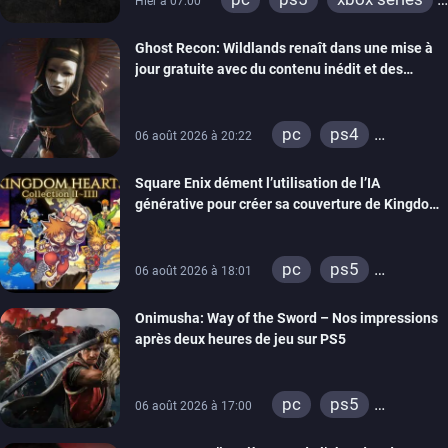
Hier à 07:00
switch
ps4
Ghost Recon: Wildlands renaît dans une mise à
xbox one
nintendo 64
jour gratuite avec du contenu inédit et des
visuels améliorés
pc
ps4
06 août 2026 à 20:22
xbox one
Square Enix dément l’utilisation de l’IA
générative pour créer sa couverture de Kingdom
Hearts Collection
pc
ps5
06 août 2026 à 18:01
xbox series
Onimusha: Way of the Sword – Nos impressions
switch 2
après deux heures de jeu sur PS5
pc
ps5
06 août 2026 à 17:00
xbox series