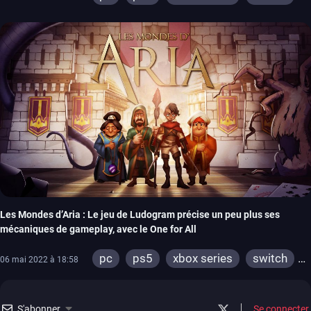
ps4
xbox one
Les Mondes d’Aria : Le jeu de Ludogram précise un peu plus ses
mécaniques de gameplay, avec le One for All
pc
ps5
xbox series
switch
06 mai 2022 à 18:58
ps4
xbox one
S'abonner
Se connecter