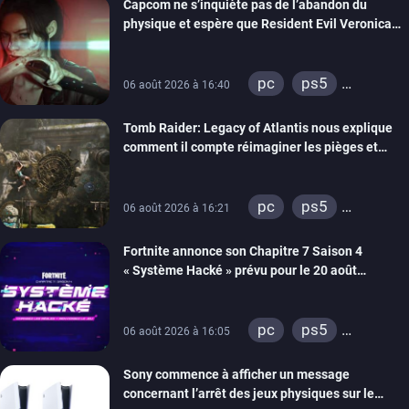
Capcom ne s’inquiète pas de l’abandon du
switch 2
physique et espère que Resident Evil Veronica
imitera Requiem pour dynamiser la série
pc
ps5
06 août 2026 à 16:40
xbox series
Tomb Raider: Legacy of Atlantis nous explique
switch 2
comment il compte réimaginer les pièges et
énigmes dans une nouvelle vidéo des coulisses
de développement
pc
ps5
06 août 2026 à 16:21
xbox series
Fortnite annonce son Chapitre 7 Saison 4
switch 2
« Système Hacké » prévu pour le 20 août
prochain, tandis que Les Simpson ont fait leur
retour
pc
ps5
06 août 2026 à 16:05
xbox series
Sony commence à afficher un message
switch
ios
concernant l’arrêt des jeux physiques sur le
android
ps4