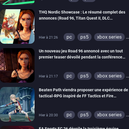
xbox series
switch 2
THQ Nordic Showcase : Le résumé complet des
annonces (Road 96, Titan Quest II, DLC
REANIMAL…)
pc
ps5
xbox series
Hier à 21:26
switch
stadia
ps4
Un nouveau jeu Road 96 annoncé avec un tout
xbox one
switch 2
premier teaser dévoilé pendant la conférence
THQ Nordic
pc
ps5
xbox series
Hier à 21:17
switch
stadia
ps4
Beaten Path viendra proposer une expérience de
xbox one
tactical-RPG inspiré de FF Tactics et Fire
Emblem
pc
ps5
xbox series
Hier à 20:30
switch
EA Sports FC 26 dévoile la troisième équipe