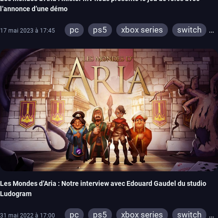
l’annonce d’une démo
pc
ps5
xbox series
switch
17 mai 2023 à 17:45
ps4
xbox one
Les Mondes d’Aria : Notre interview avec Edouard Gaudel du studio
Ludogram
pc
ps5
xbox series
switch
31 mai 2022 à 17:00