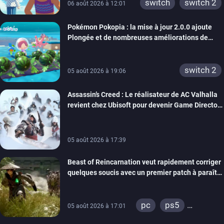
switch 2
switch
switch 2
06 août 2026 à 12:01
Pokémon Pokopia : la mise à jour 2.0.0 ajoute
Plongée et de nombreuses améliorations de
confort
switch 2
05 août 2026 à 19:06
Assassin’s Creed : Le réalisateur de AC Valhalla
revient chez Ubisoft pour devenir Game Director
de la marque
05 août 2026 à 17:39
Beast of Reincarnation veut rapidement corriger
quelques soucis avec un premier patch à paraître
bientôt
pc
ps5
05 août 2026 à 17:01
xbox series