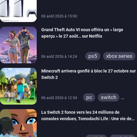
carton des PlayStation 5
xbox one
switch 2
06 août 2026 à 15:00
Grand Theft Auto VI nous offrira un « large
aperçu » le 27 août… sur Netflix
ps5
xbox series
06 août 2026 à 14:24
Minecraft arrivera gonflé à bloc le 27 octobre sur
Switch 2
pc
switch
06 août 2026 à 12:54
ps4
ps vita
La Switch 2 fonce vers les 24 millions de
xbox one
wiiu
consoles vendues, Tomodachi Life : Une vie de
3ds
ps3
rêve dépasse aujourd’hui les 8 millions
xbox 360