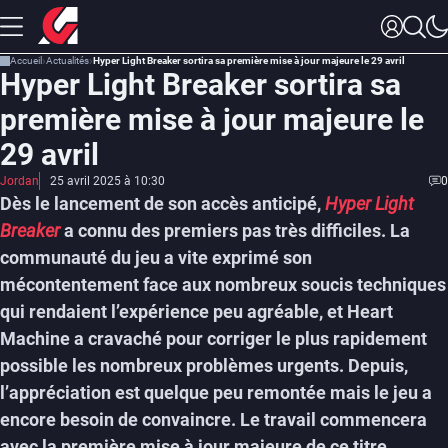
Accueil
Actualités
Hyper Light Breaker sortira sa première mise à jour majeure le 29 avril
Hyper Light Breaker sortira sa
première mise à jour majeure le
29 avril
Jordan
25 avril 2025 à 10:30
0
Dès le lancement de son accès anticipé,
Hyper Light
Breaker
a connu des premiers pas très difficiles. La
communauté du jeu a vite exprimé son
mécontentement face aux nombreux soucis techniques
qui rendaient l’expérience peu agréable, et Heart
Machine a cravaché pour corriger le plus rapidement
possible les nombreux problèmes urgents. Depuis,
l’appréciation est quelque peu remontée mais le jeu a
encore besoin de convaincre. Le travail commencera
avec la première mise à jour majeure de ce titre,