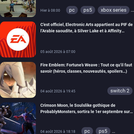
pc
ps5
xbox series
Hier à 08:00
switch
switch 2
C’est officiel, Electronic Arts appartient au PIF de
l’Arabie saoudite, à Silver Lake et à Affinity
Partners
05 août 2026 à 07:00
Fire Emblem: Fortune’s Weave : Tout ce qu’il faut
savoir (héros, classes, nouveautés, spoilers…)
switch 2
04 août 2026 à 19:45
Crimson Moon, le Soulslike gothique de
ProbablyMonsters, sortira le 1er septembre sur
PC, PS5 et Xbox Series
pc
ps5
04 août 2026 à 18:18