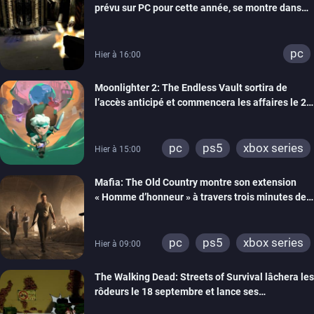
prévu sur PC pour cette année, se montre dans
un trailer de gameplay
pc
Hier à 16:00
Moonlighter 2: The Endless Vault sortira de
l’accès anticipé et commencera les affaires le 2
septembre
pc
ps5
xbox series
Hier à 15:00
Mafia: The Old Country montre son extension
« Homme d’honneur » à travers trois minutes de
gameplay commenté
pc
ps5
xbox series
Hier à 09:00
The Walking Dead: Streets of Survival lâchera les
rôdeurs le 18 septembre et lance ses
précommandes