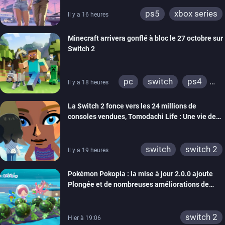
ps5
xbox series
Il y a 16 heures
Minecraft arrivera gonflé à bloc le 27 octobre sur
Switch 2
pc
switch
ps4
Il y a 18 heures
ps vita
xbox one
La Switch 2 fonce vers les 24 millions de
wiiu
3ds
ps3
consoles vendues, Tomodachi Life : Une vie de
xbox 360
switch 2
rêve dépasse aujourd’hui les 8 millions
switch
switch 2
Il y a 19 heures
Pokémon Pokopia : la mise à jour 2.0.0 ajoute
Plongée et de nombreuses améliorations de
confort
switch 2
Hier à 19:06