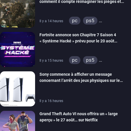
comment il compte réimaginer les pièges et
énigmes dans une nouvelle vidéo des coulisses
de développement
pc
ps5
Il y a 14 heures
xbox series
switch 2
Fortnite annonce son Chapitre 7 Saison 4
« Système Hacké » prévu pour le 20 août
prochain, tandis que Les Simpson ont fait leur
retour
pc
ps5
Il y a 15 heures
xbox series
switch
Sony commence à afficher un message
ios
android
ps4
concernant l’arrêt des jeux physiques sur le
xbox one
switch 2
carton des PlayStation 5
Il y a 16 heures
Grand Theft Auto VI nous offrira un « large
aperçu » le 27 août… sur Netflix