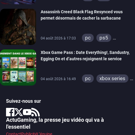
xbox series
Assassin’s Creed Black Flag Resynced vous
permet désormais de cacher la sarbacane
pc
ps5
04 août 2026 à 17:03
xbox series
Xbox Game Pass : Date Everything!, Sandustry,
Egging On et d’autres rejoignent le service
pc
xbox series
04 août 2026 à 16:49
xbox one
Suivez-nous sur
ActuGaming, la presse jeu vidéo qui va à
l'essentiel
Contact
Publicité
L’équipe