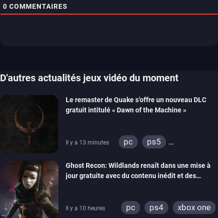
0
COMMENTAIRES
D'autres actualités jeux vidéo du moment
Le remaster de Quake s’offre un nouveau DLC
gratuit intitulé « Dawn of the Machine »
pc
ps5
Il y a 13 minutes
xbox series
switch
Ghost Recon: Wildlands renaît dans une mise à
ps4
xbox one
jour gratuite avec du contenu inédit et des
nintendo 64
visuels améliorés
pc
ps4
xbox one
Il y a 10 heures