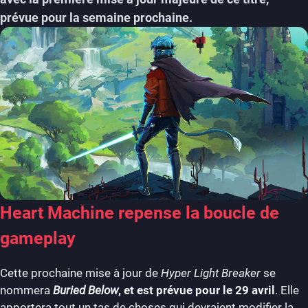
prévue pour la semaine prochaine.
Heart Machine repense la boucle de
gameplay
Cette prochaine mise à jour de
Hyper Light Breaker
se
nommera
Buried Below
, et est prévue pour le 29 avril
. Elle
apportera tout un tas de choses qui devraient modifier la