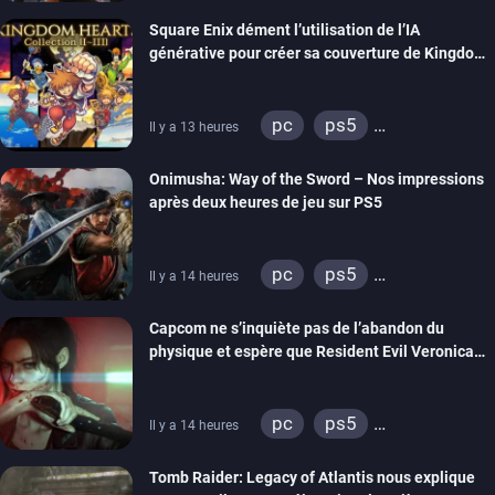
Square Enix dément l’utilisation de l’IA
générative pour créer sa couverture de Kingdom
Hearts Collection
pc
ps5
Il y a 13 heures
xbox series
switch 2
Onimusha: Way of the Sword – Nos impressions
après deux heures de jeu sur PS5
pc
ps5
Il y a 14 heures
xbox series
switch 2
Capcom ne s’inquiète pas de l’abandon du
physique et espère que Resident Evil Veronica
imitera Requiem pour dynamiser la série
pc
ps5
Il y a 14 heures
xbox series
switch 2
Tomb Raider: Legacy of Atlantis nous explique