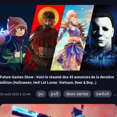
Future Games Show : Voici le résumé des 45 annonces de la dernière
édition (Halloween, Hell Let Loose: Vietnam, Deer & Boy…)
pc
ps5
xbox series
switch
20 août 2025 à 23:44
ps4
xbox one
switch 2