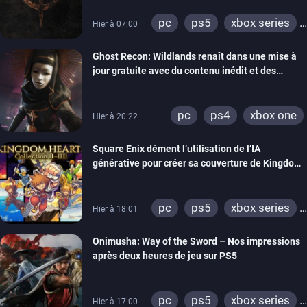
pc
ps5
xbox series
Hier à 07:00
switch
ps4
Ghost Recon: Wildlands renaît dans une mise à
xbox one
nintendo 64
jour gratuite avec du contenu inédit et des
visuels améliorés
pc
ps4
xbox one
Hier à 20:22
Square Enix dément l’utilisation de l’IA
générative pour créer sa couverture de Kingdom
Hearts Collection
pc
ps5
xbox series
Hier à 18:01
switch 2
Onimusha: Way of the Sword – Nos impressions
après deux heures de jeu sur PS5
pc
ps5
xbox series
Hier à 17:00