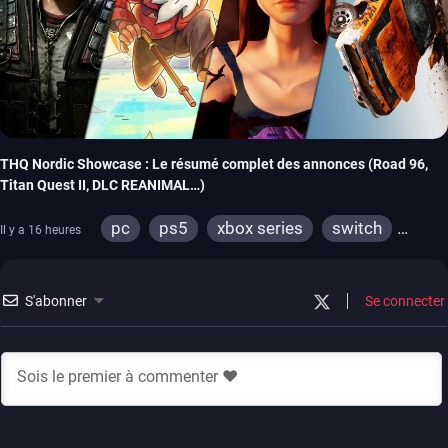
THQ Nordic Showcase : Le résumé complet des annonces (Road 96,
Titan Quest II, DLC REANIMAL…)
pc
ps5
xbox series
switch
Il y a 16 heures
stadia
ps4
xbox one
switch 2
S'abonner
Se connecter