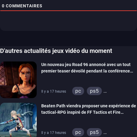
0
COMMENTAIRES
D'autres actualités jeux vidéo du moment
Un nouveau jeu Road 96 annoncé avec un tout
premier teaser dévoilé pendant la conférence
THQ Nordic
pc
ps5
Il y a 17 heures
xbox series
switch
Beaten Path viendra proposer une expérience de
stadia
ps4
tactical-RPG inspiré de FF Tactics et Fire
xbox one
Emblem
pc
ps5
Il y a 17 heures