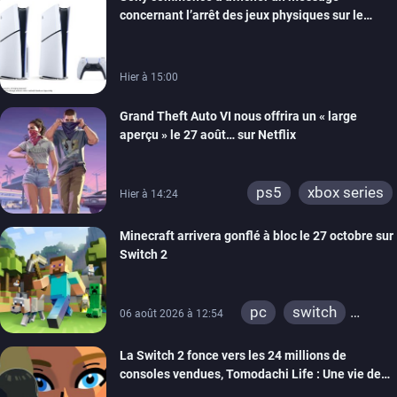
ps4
xbox one
concernant l’arrêt des jeux physiques sur le
switch 2
carton des PlayStation 5
Hier à 15:00
Grand Theft Auto VI nous offrira un « large
aperçu » le 27 août… sur Netflix
ps5
xbox series
Hier à 14:24
Minecraft arrivera gonflé à bloc le 27 octobre sur
Switch 2
pc
switch
06 août 2026 à 12:54
ps4
ps vita
La Switch 2 fonce vers les 24 millions de
xbox one
wiiu
consoles vendues, Tomodachi Life : Une vie de
3ds
ps3
rêve dépasse aujourd’hui les 8 millions