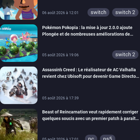
xbox 360
switch 2
switch
switch 2
06 août 2026 à 12:01
Pokémon Pokopia : la mise à jour 2.0.0 ajoute
Plongée et de nombreuses améliorations de
confort
switch 2
05 août 2026 à 19:06
Assassin’s Creed : Le réalisateur de AC Valhalla
revient chez Ubisoft pour devenir Game Director
de la marque
05 août 2026 à 17:39
Beast of Reincarnation veut rapidement corriger
quelques soucis avec un premier patch à paraître
bientôt
pc
ps5
05 août 2026 à 17:01