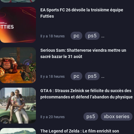
xbox series
switch
EA Sports FC 26 dévoile la troisième équipe
Futties
pc
ps5
Il y a 18 heures
xbox series
switch
Serious Sam: Shatterverse viendra mettre un
ps4
xbox one
sacré bazar le 31 août
switch 2
pc
ps5
Il y a 18 heures
xbox series
GTA 6 : Strauss Zelnick se félicite du succès des
précommandes et défend l’abandon du physique
ps5
xbox series
Il y a 20 heures
The Legend of Zelda : Le film enrichit son