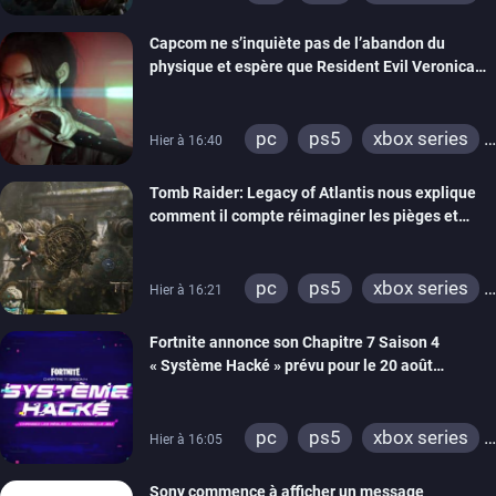
switch 2
Capcom ne s’inquiète pas de l’abandon du
physique et espère que Resident Evil Veronica
imitera Requiem pour dynamiser la série
pc
ps5
xbox series
Hier à 16:40
switch 2
Tomb Raider: Legacy of Atlantis nous explique
comment il compte réimaginer les pièges et
énigmes dans une nouvelle vidéo des coulisses
de développement
pc
ps5
xbox series
Hier à 16:21
switch 2
Fortnite annonce son Chapitre 7 Saison 4
« Système Hacké » prévu pour le 20 août
prochain, tandis que Les Simpson ont fait leur
retour
pc
ps5
xbox series
Hier à 16:05
switch
ios
android
Sony commence à afficher un message