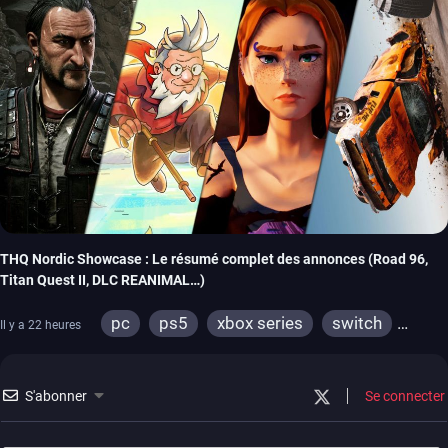
THQ Nordic Showcase : Le résumé complet des annonces (Road 96,
Titan Quest II, DLC REANIMAL…)
pc
ps5
xbox series
switch
Il y a 22 heures
stadia
ps4
xbox one
switch 2
S'abonner
Se connecter