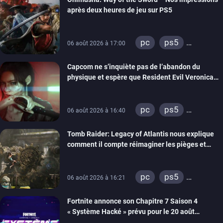
switch 2
après deux heures de jeu sur PS5
pc
ps5
06 août 2026 à 17:00
xbox series
Capcom ne s’inquiète pas de l’abandon du
switch 2
physique et espère que Resident Evil Veronica
imitera Requiem pour dynamiser la série
pc
ps5
06 août 2026 à 16:40
xbox series
Tomb Raider: Legacy of Atlantis nous explique
switch 2
comment il compte réimaginer les pièges et
énigmes dans une nouvelle vidéo des coulisses
de développement
pc
ps5
06 août 2026 à 16:21
xbox series
Fortnite annonce son Chapitre 7 Saison 4
switch 2
« Système Hacké » prévu pour le 20 août
prochain, tandis que Les Simpson ont fait leur