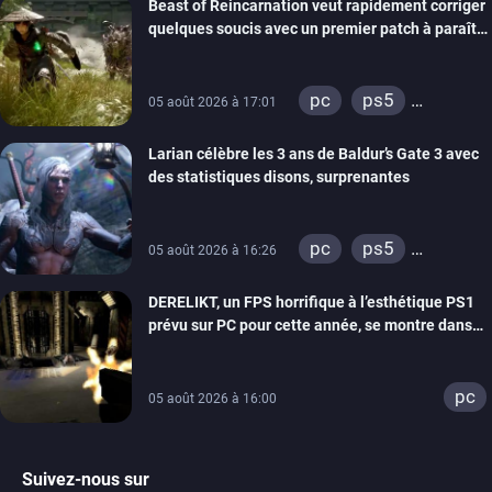
Beast of Reincarnation veut rapidement corriger
quelques soucis avec un premier patch à paraître
bientôt
pc
ps5
05 août 2026 à 17:01
xbox series
Larian célèbre les 3 ans de Baldur’s Gate 3 avec
des statistiques disons, surprenantes
pc
ps5
05 août 2026 à 16:26
xbox series
DERELIKT, un FPS horrifique à l’esthétique PS1
prévu sur PC pour cette année, se montre dans
un trailer de gameplay
pc
05 août 2026 à 16:00
Suivez-nous sur