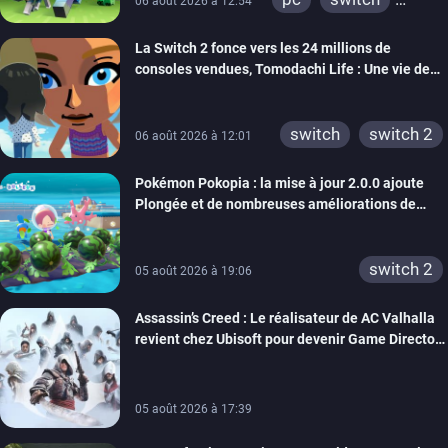
06 août 2026 à 12:54
ps4
ps vita
La Switch 2 fonce vers les 24 millions de
xbox one
wiiu
consoles vendues, Tomodachi Life : Une vie de
3ds
ps3
rêve dépasse aujourd’hui les 8 millions
xbox 360
switch 2
switch
switch 2
06 août 2026 à 12:01
Pokémon Pokopia : la mise à jour 2.0.0 ajoute
Plongée et de nombreuses améliorations de
confort
switch 2
05 août 2026 à 19:06
Assassin’s Creed : Le réalisateur de AC Valhalla
revient chez Ubisoft pour devenir Game Director
de la marque
05 août 2026 à 17:39