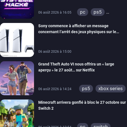
retour
pc
ps5
06 août 2026 à 16:05
xbox series
Sony commence à afficher un message
switch
ios
concernant l’arrêt des jeux physiques sur le
android
ps4
carton des PlayStation 5
xbox one
switch 2
06 août 2026 à 15:00
Grand Theft Auto VI nous offrira un « large
aperçu » le 27 août… sur Netflix
ps5
xbox series
06 août 2026 à 14:24
Minecraft arrivera gonflé à bloc le 27 octobre sur
Switch 2
pc
switch