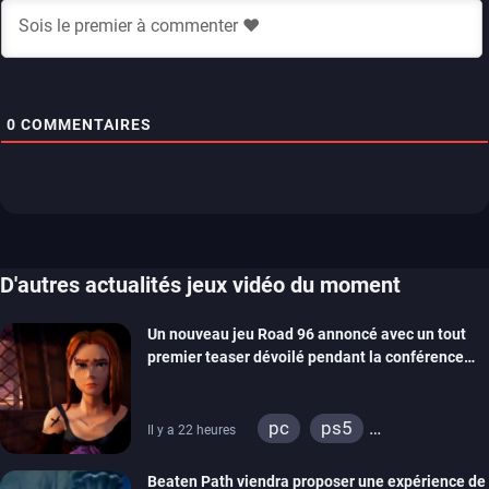
0
COMMENTAIRES
D'autres actualités jeux vidéo du moment
Un nouveau jeu Road 96 annoncé avec un tout
premier teaser dévoilé pendant la conférence
THQ Nordic
pc
ps5
Il y a 22 heures
xbox series
switch
Beaten Path viendra proposer une expérience de
stadia
ps4