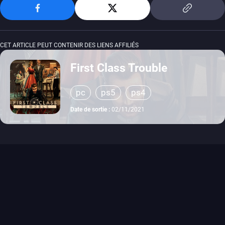
CET ARTICLE PEUT CONTENIR DES LIENS AFFILIÉS
First Class Trouble
pc
ps5
ps4
Date de sortie :
02/11/2021