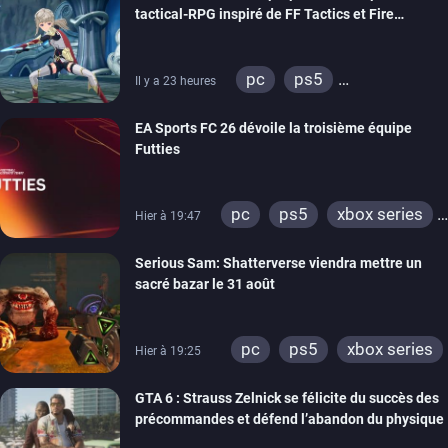
tactical-RPG inspiré de FF Tactics et Fire
xbox one
Emblem
pc
ps5
Il y a 23 heures
xbox series
switch
EA Sports FC 26 dévoile la troisième équipe
Futties
pc
ps5
xbox series
Hier à 19:47
switch
ps4
Serious Sam: Shatterverse viendra mettre un
xbox one
switch 2
sacré bazar le 31 août
pc
ps5
xbox series
Hier à 19:25
GTA 6 : Strauss Zelnick se félicite du succès des
précommandes et défend l’abandon du physique