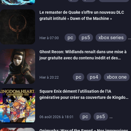
Le remaster de Quake s’offre un nouveau DLC
gratuit intitulé « Dawn of the Machine »
pc
ps5
xbox series
Hier à 07:00
switch
ps4
Ghost Recon: Wildlands renaît dans une mise à
xbox one
nintendo 64
jour gratuite avec du contenu inédit et des
visuels améliorés
pc
ps4
xbox one
Hier à 20:22
Square Enix dément l’utilisation de l’IA
générative pour créer sa couverture de Kingdom
Hearts Collection
pc
ps5
06 août 2026 à 18:01
xbox series
Onimusha: Way of the Sword – Nos impressions