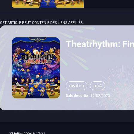
CET ARTICLE PEUT CONTENIR DES LIENS AFFILIÉS
Theatrhythm: Fin
switch
ps4
Date de sortie :
16/02/2023
27 juillet 2026 à 17:32