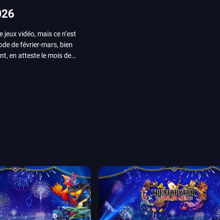
026
e jeux vidéo, mais ce n’est
iode de février-mars, bien
nt, en atteste le mois de
ui arrivera en août 2026.
ou les productions plus
System Works avec Marvel
reak sait faire autre
amescom, avec Star Wars,
orties jeux vidéo de août
de juin. Vous trouverez