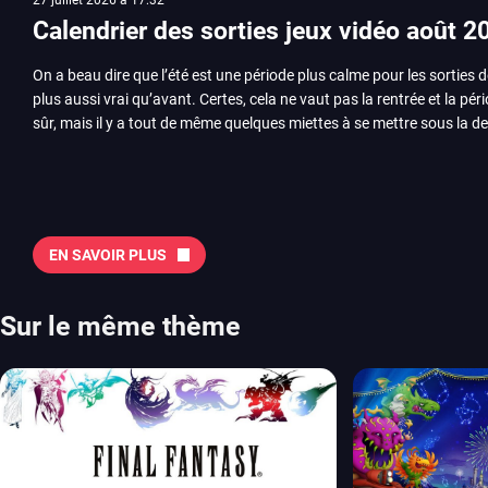
Calendrier des sorties jeux vidéo août 2
On a beau dire que l’été est une période plus calme pour les sorties d
plus aussi vrai qu’avant. Certes, cela ne vaut pas la rentrée et la pér
sûr, mais il y a tout de même quelques miettes à se mettre sous la de
juillet avec Assassin’s Creed et Splatoon. Voyons ensemble tout ce q
Quelles sont les sorties à retenir en août 2026 ? Avant de vous lister jeu par jeu, découvrez
notre sélection en vidéo, qui revient sur les titres à ne pas manquer 
majeures. On pense évidemment au nouveau jeu de combat de Arc 
Tokon ou encore Beast of Reincarnation, qui nous montre que Game F
EN SAVOIR PLUS
chose d’ambitieux que Pokémon. On n’oubliera pas la période de G
Plague Tale et Metal Gear Solid qui seront là. La liste de toutes les s
2026 Vous trouverez ici tous les jeux majeurs qui sortiront au mois 
Sur le même thème
aussi les jeux de ce mois dans notre page dédiée…