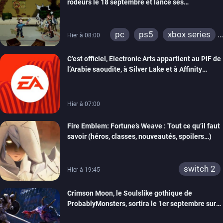
rôdeurs le 18 septembre et lance ses
précommandes
pc
ps5
xbox series
Hier à 08:00
switch
switch 2
C’est officiel, Electronic Arts appartient au PIF de
l’Arabie saoudite, à Silver Lake et à Affinity
Partners
Hier à 07:00
Fire Emblem: Fortune’s Weave : Tout ce qu’il faut
savoir (héros, classes, nouveautés, spoilers…)
switch 2
Hier à 19:45
Crimson Moon, le Soulslike gothique de
ProbablyMonsters, sortira le 1er septembre sur
PC, PS5 et Xbox Series