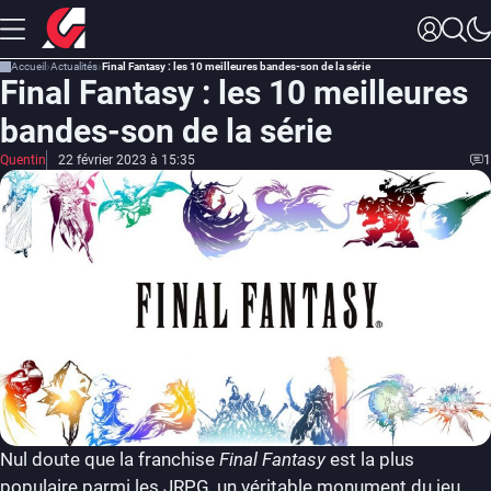
Accueil
Actualités
Final Fantasy : les 10 meilleures bandes-son de la série
Final Fantasy : les 10 meilleures
bandes-son de la série
Quentin
22 février 2023 à 15:35
1
Nul doute que la franchise
Final Fantasy
est la plus
populaire parmi les JRPG, un véritable monument du jeu