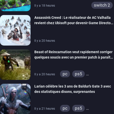
switch 2
Il y a 18 heures
Assassin’s Creed : Le réalisateur de AC Valhalla
revient chez Ubisoft pour devenir Game Director
de la marque
Il y a 20 heures
Beast of Reincarnation veut rapidement corriger
quelques soucis avec un premier patch à paraître
bientôt
pc
ps5
Il y a 20 heures
xbox series
Larian célèbre les 3 ans de Baldur’s Gate 3 avec
des statistiques disons, surprenantes
pc
ps5
Il y a 21 heures