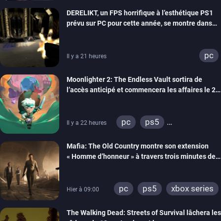
xbox series
DERELIKT, un FPS horrifique à l’esthétique PS1
prévu sur PC pour cette année, se montre dans
un trailer de gameplay
pc
Il y a 21 heures
Moonlighter 2: The Endless Vault sortira de
l’accès anticipé et commencera les affaires le 2
septembre
pc
ps5
Il y a 22 heures
xbox series
Mafia: The Old Country montre son extension
« Homme d’honneur » à travers trois minutes de
gameplay commenté
pc
ps5
xbox series
Hier à 09:00
The Walking Dead: Streets of Survival lâchera les