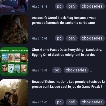
pc
ps5
xbox series
Hier à 18:18
Assassin’s Creed Black Flag Resynced vous
permet désormais de cacher la sarbacane
pc
ps5
xbox series
Hier à 17:03
Xbox Game Pass : Date Everything!, Sandustry,
Egging On et d’autres rejoignent le service
pc
xbox series
Hier à 16:49
xbox one
Beast of Reincarnation : Les premiers tests de la
presse sont là, que vaut le jeu de Game Freak ?
pc
ps5
xbox series
Hier à 15:40