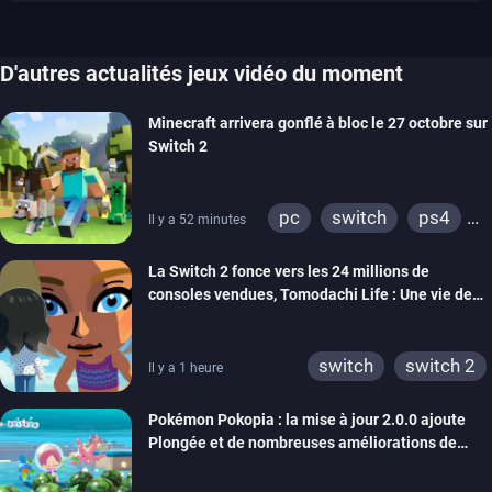
D'autres actualités jeux vidéo du moment
Minecraft arrivera gonflé à bloc le 27 octobre sur
Switch 2
pc
switch
ps4
Il y a 52 minutes
ps vita
xbox one
La Switch 2 fonce vers les 24 millions de
wiiu
3ds
ps3
consoles vendues, Tomodachi Life : Une vie de
xbox 360
switch 2
rêve dépasse aujourd’hui les 8 millions
switch
switch 2
Il y a 1 heure
Pokémon Pokopia : la mise à jour 2.0.0 ajoute
Plongée et de nombreuses améliorations de
confort