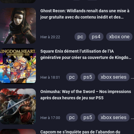
xbox series
switch
Ghost Recon: Wildlands renaît dans une mise à
ps4
xbox one
jour gratuite avec du contenu inédit et des
nintendo 64
visuels améliorés
pc
ps4
xbox one
Hier à 20:22
Square Enix dément l’utilisation de l’IA
générative pour créer sa couverture de Kingdom
Hearts Collection
pc
ps5
xbox series
Hier à 18:01
switch 2
Onimusha: Way of the Sword – Nos impressions
après deux heures de jeu sur PS5
pc
ps5
xbox series
Hier à 17:00
switch 2
Capcom ne s’inquiète pas de l’abandon du