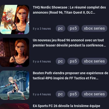
THQ Nordic Showcase : Le résumé complet des
annonces (Road 96, Titan Quest II, DLC
REANIMAL…)
pc
ps5
xbox series
Il y a 3 heures
switch
stadia
ps4
Un nouveau jeu Road 96 annoncé avec un tout
xbox one
switch 2
premier teaser dévoilé pendant la conférence
THQ Nordic
pc
ps5
xbox series
Il y a 4 heures
switch
stadia
ps4
Beaten Path viendra proposer une expérience de
xbox one
tactical-RPG inspiré de FF Tactics et Fire
Emblem
pc
ps5
xbox series
Il y a 4 heures
switch
EA Sports FC 26 dévoile la troisième équipe