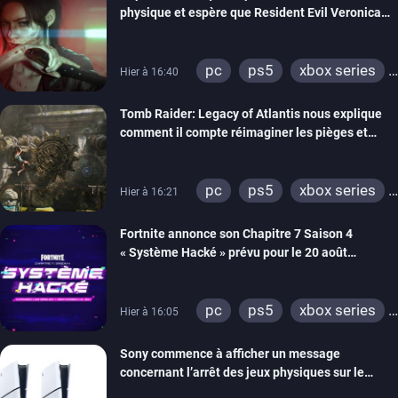
physique et espère que Resident Evil Veronica
imitera Requiem pour dynamiser la série
pc
ps5
xbox series
Hier à 16:40
switch 2
Tomb Raider: Legacy of Atlantis nous explique
comment il compte réimaginer les pièges et
énigmes dans une nouvelle vidéo des coulisses
de développement
pc
ps5
xbox series
Hier à 16:21
switch 2
Fortnite annonce son Chapitre 7 Saison 4
« Système Hacké » prévu pour le 20 août
prochain, tandis que Les Simpson ont fait leur
retour
pc
ps5
xbox series
Hier à 16:05
switch
ios
android
Sony commence à afficher un message
ps4
xbox one
concernant l’arrêt des jeux physiques sur le
switch 2
carton des PlayStation 5