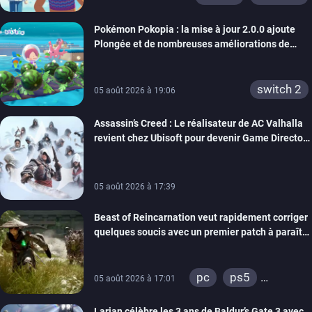
Pokémon Pokopia : la mise à jour 2.0.0 ajoute
Plongée et de nombreuses améliorations de
confort
switch 2
05 août 2026 à 19:06
Assassin’s Creed : Le réalisateur de AC Valhalla
revient chez Ubisoft pour devenir Game Director
de la marque
05 août 2026 à 17:39
Beast of Reincarnation veut rapidement corriger
quelques soucis avec un premier patch à paraître
bientôt
pc
ps5
05 août 2026 à 17:01
xbox series
Larian célèbre les 3 ans de Baldur’s Gate 3 avec