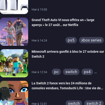
Hier à 15:00
Grand Theft Auto VI nous offrira un « large
aperçu » le 27 août… sur Netflix
ps5
xbox series
Hier à 14:24
Minecraft arrivera gonflé à bloc le 27 octobre sur
Switch 2
pc
switch
ps4
Hier à 12:54
ps vita
xbox one
La Switch 2 fonce vers les 24 millions de
wiiu
3ds
ps3
consoles vendues, Tomodachi Life : Une vie de
xbox 360
switch 2
rêve dépasse aujourd’hui les 8 millions
switch
switch 2
Hier à 12:01