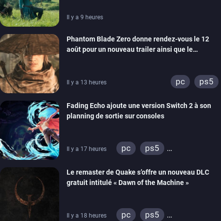
Il y a 9 heures
Phantom Blade Zero donne rendez-vous le 12
août pour un nouveau trailer ainsi que le
lancement des précommandes
pc
ps5
Il y a 13 heures
Fading Echo ajoute une version Switch 2 à son
planning de sortie sur consoles
pc
ps5
Il y a 17 heures
xbox series
Le remaster de Quake s’offre un nouveau DLC
gratuit intitulé « Dawn of the Machine »
pc
ps5
Il y a 18 heures