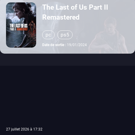
The Last of Us Part II
Remastered
pc
ps5
Date de sortie :
19/01/2024
27 juillet 2026 à 17:32