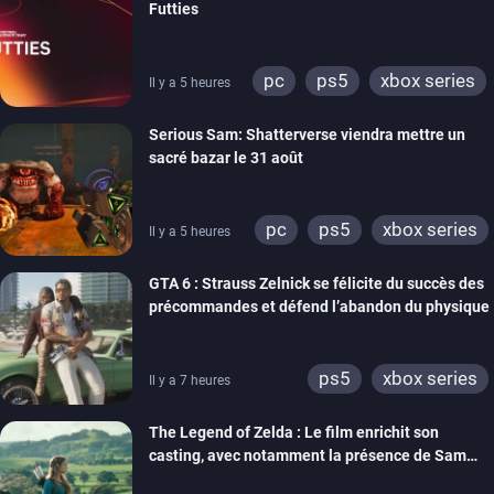
Futties
pc
ps5
xbox series
Il y a 5 heures
switch
ps4
Serious Sam: Shatterverse viendra mettre un
xbox one
switch 2
sacré bazar le 31 août
pc
ps5
xbox series
Il y a 5 heures
GTA 6 : Strauss Zelnick se félicite du succès des
précommandes et défend l’abandon du physique
ps5
xbox series
Il y a 7 heures
The Legend of Zelda : Le film enrichit son
casting, avec notamment la présence de Sam
Neill