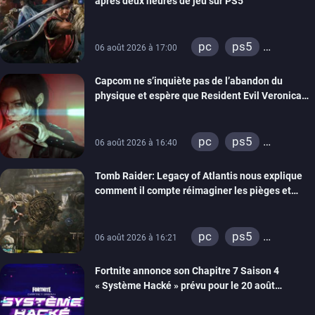
après deux heures de jeu sur PS5
pc
ps5
06 août 2026 à 17:00
xbox series
Capcom ne s’inquiète pas de l’abandon du
switch 2
physique et espère que Resident Evil Veronica
imitera Requiem pour dynamiser la série
pc
ps5
06 août 2026 à 16:40
xbox series
Tomb Raider: Legacy of Atlantis nous explique
switch 2
comment il compte réimaginer les pièges et
énigmes dans une nouvelle vidéo des coulisses
de développement
pc
ps5
06 août 2026 à 16:21
xbox series
Fortnite annonce son Chapitre 7 Saison 4
switch 2
« Système Hacké » prévu pour le 20 août
prochain, tandis que Les Simpson ont fait leur