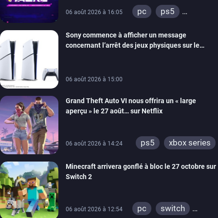
retour
pc
ps5
06 août 2026 à 16:05
xbox series
Sony commence à afficher un message
switch
ios
concernant l’arrêt des jeux physiques sur le
android
ps4
carton des PlayStation 5
xbox one
switch 2
06 août 2026 à 15:00
Grand Theft Auto VI nous offrira un « large
aperçu » le 27 août… sur Netflix
ps5
xbox series
06 août 2026 à 14:24
Minecraft arrivera gonflé à bloc le 27 octobre sur
Switch 2
pc
switch
06 août 2026 à 12:54