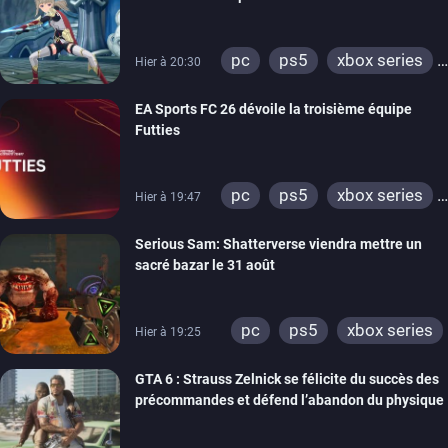
Emblem
pc
ps5
xbox series
Hier à 20:30
switch
EA Sports FC 26 dévoile la troisième équipe
Futties
pc
ps5
xbox series
Hier à 19:47
switch
ps4
Serious Sam: Shatterverse viendra mettre un
xbox one
switch 2
sacré bazar le 31 août
pc
ps5
xbox series
Hier à 19:25
GTA 6 : Strauss Zelnick se félicite du succès des
précommandes et défend l’abandon du physique