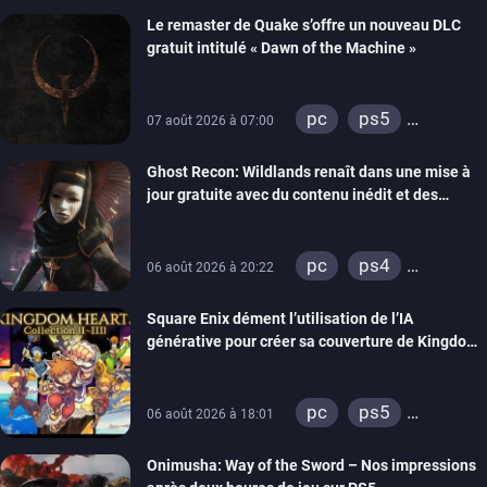
Le remaster de Quake s’offre un nouveau DLC
gratuit intitulé « Dawn of the Machine »
pc
ps5
07 août 2026 à 07:00
xbox series
Ghost Recon: Wildlands renaît dans une mise à
switch
ps4
jour gratuite avec du contenu inédit et des
xbox one
visuels améliorés
nintendo 64
pc
ps4
06 août 2026 à 20:22
xbox one
Square Enix dément l’utilisation de l’IA
générative pour créer sa couverture de Kingdom
Hearts Collection
pc
ps5
06 août 2026 à 18:01
xbox series
Onimusha: Way of the Sword – Nos impressions
switch 2