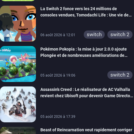
ps4
ps vita
La Switch 2 fonce vers les 24 millions de
xbox one
wiiu
consoles vendues, Tomodachi Life : Une vie de
3ds
ps3
rêve dépasse aujourd’hui les 8 millions
xbox 360
switch 2
switch
switch 2
06 août 2026 à 12:01
Pokémon Pokopia : la mise à jour 2.0.0 ajoute
Plongée et de nombreuses améliorations de
confort
switch 2
05 août 2026 à 19:06
Assassin’s Creed : Le réalisateur de AC Valhalla
revient chez Ubisoft pour devenir Game Director
de la marque
05 août 2026 à 17:39
Beast of Reincarnation veut rapidement corriger