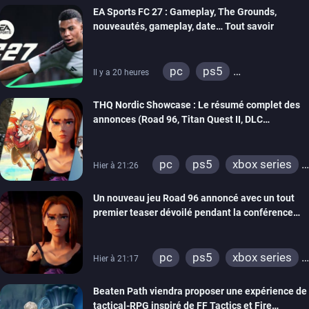
EA Sports FC 27 : Gameplay, The Grounds,
nouveautés, gameplay, date… Tout savoir
pc
ps5
Il y a 20 heures
xbox series
switch 2
THQ Nordic Showcase : Le résumé complet des
annonces (Road 96, Titan Quest II, DLC
REANIMAL…)
pc
ps5
xbox series
Hier à 21:26
switch
stadia
ps4
Un nouveau jeu Road 96 annoncé avec un tout
xbox one
switch 2
premier teaser dévoilé pendant la conférence
THQ Nordic
pc
ps5
xbox series
Hier à 21:17
switch
stadia
ps4
Beaten Path viendra proposer une expérience de
xbox one
tactical-RPG inspiré de FF Tactics et Fire