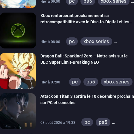
pc
ps5
xbox series
Hier à 09:00
switch
switch 2
Xbox renforcerait prochainement sa
rétrocompatibilité avec le Disc-to-Digital et les
portages de jeux Xbox 360 sur PC
pc
xbox series
Hier à 08:00
xbox one
xbox 360
Dragon Ball: Sparking! Zero – Notre avis sur le
DLC Super Limit-Breaking NEO
pc
ps5
xbox series
Hier à 07:00
Attack on Titan 3 sortira le 10 décembre prochain
sur PC et consoles
pc
ps5
03 août 2026 à 19:33
xbox series