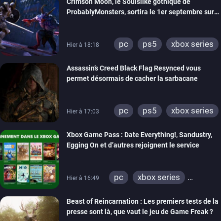
Crimson Moon, le Soulslike gothique de
ProbablyMonsters, sortira le 1er septembre sur
PC, PS5 et Xbox Series
pc
ps5
xbox series
Hier à 18:18
Assassin’s Creed Black Flag Resynced vous
permet désormais de cacher la sarbacane
pc
ps5
xbox series
Hier à 17:03
Xbox Game Pass : Date Everything!, Sandustry,
Egging On et d’autres rejoignent le service
pc
xbox series
Hier à 16:49
xbox one
Beast of Reincarnation : Les premiers tests de la
presse sont là, que vaut le jeu de Game Freak ?