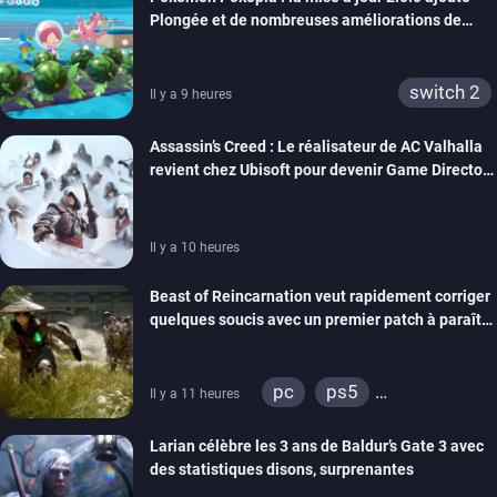
Plongée et de nombreuses améliorations de
confort
switch 2
Il y a 9 heures
Assassin’s Creed : Le réalisateur de AC Valhalla
revient chez Ubisoft pour devenir Game Director
de la marque
Il y a 10 heures
Beast of Reincarnation veut rapidement corriger
quelques soucis avec un premier patch à paraître
bientôt
pc
ps5
Il y a 11 heures
xbox series
Larian célèbre les 3 ans de Baldur’s Gate 3 avec
des statistiques disons, surprenantes