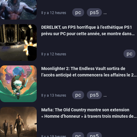
pc
ps5
Il y a 12 heures
xbox series
DERELIKT, un FPS horrifique à l’esthétique PS1
prévu sur PC pour cette année, se montre dans
un trailer de gameplay
pc
Il y a 12 heures
Moonlighter 2: The Endless Vault sortira de
l’accès anticipé et commencera les affaires le 2
septembre
pc
ps5
Il y a 13 heures
xbox series
Mafia: The Old Country montre son extension
« Homme d’honneur » à travers trois minutes de
gameplay commenté
pc
ps5
Il y a 19 heures