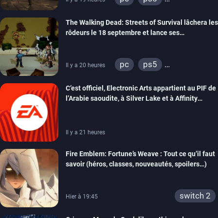
xbox series
The Walking Dead: Streets of Survival lâchera les
rôdeurs le 18 septembre et lance ses
précommandes
pc
ps5
Il y a 20 heures
xbox series
switch
C’est officiel, Electronic Arts appartient au PIF de
switch 2
l’Arabie saoudite, à Silver Lake et à Affinity
Partners
Il y a 21 heures
Fire Emblem: Fortune’s Weave : Tout ce qu’il faut
savoir (héros, classes, nouveautés, spoilers…)
switch 2
Hier à 19:45