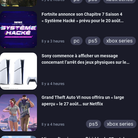
switch 2
Fortnite annonce son Chapitre 7 Saison 4
« Système Hacké » prévu pour le 20 août
prochain, tandis que Les Simpson ont fait leur
retour
pc
ps5
xbox series
Il y a 3 heures
switch
ios
android
Sony commence à afficher un message
ps4
xbox one
concernant l’arrêt des jeux physiques sur le
switch 2
carton des PlayStation 5
Il y a 4 heures
Grand Theft Auto VI nous offrira un « large
aperçu » le 27 août… sur Netflix
ps5
xbox series
Il y a 4 heures