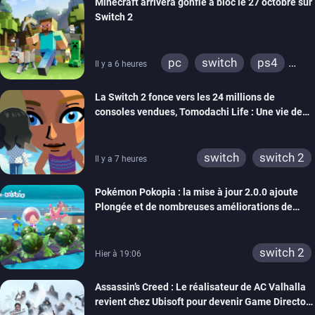
Minecraft arrivera gonflé à bloc le 27 octobre sur
Switch 2
pc
switch
ps4
Il y a 6 heures
ps vita
xbox one
La Switch 2 fonce vers les 24 millions de
wiiu
3ds
ps3
consoles vendues, Tomodachi Life : Une vie de
xbox 360
switch 2
rêve dépasse aujourd’hui les 8 millions
switch
switch 2
Il y a 7 heures
Pokémon Pokopia : la mise à jour 2.0.0 ajoute
Plongée et de nombreuses améliorations de
confort
switch 2
Hier à 19:06
Assassin’s Creed : Le réalisateur de AC Valhalla
revient chez Ubisoft pour devenir Game Director