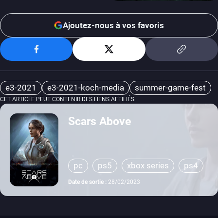
Ajoutez-nous à vos favoris
e3-2021
e3-2021-koch-media
summer-game-fest
CET ARTICLE PEUT CONTENIR DES LIENS AFFILIÉS
Scars Above
pc
ps5
xbox series
ps4
xbox one
Date de sortie :
28/02/2023