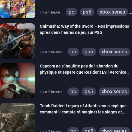
pc
ps5
xbox series
Il y a 1 heure
switch 2
Onimusha: Way of the Sword – Nos impressions
après deux heures de jeu sur PS5
pc
ps5
xbox series
Il y a 2 heures
switch 2
Capcom ne s’inquiète pas de l’abandon du
physique et espère que Resident Evil Veronica
imitera Requiem pour dynamiser la série
pc
ps5
xbox series
Il y a 2 heures
switch 2
Tomb Raider: Legacy of Atlantis nous explique
comment il compte réimaginer les pièges et
énigmes dans une nouvelle vidéo des coulisses
de développement
pc
ps5
xbox series
Il y a 2 heures