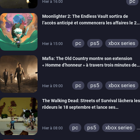
pc
Hier à 16:00
Moonlighter 2: The Endless Vault sortira de
l’accès anticipé et commencera les affaires le 2
septembre
pc
ps5
xbox series
Hier à 15:00
Mafia: The Old Country montre son extension
« Homme d’honneur » à travers trois minutes de
gameplay commenté
pc
ps5
xbox series
Hier à 09:00
The Walking Dead: Streets of Survival lâchera les
rôdeurs le 18 septembre et lance ses
précommandes
pc
ps5
xbox series
Hier à 08:00
switch
switch 2