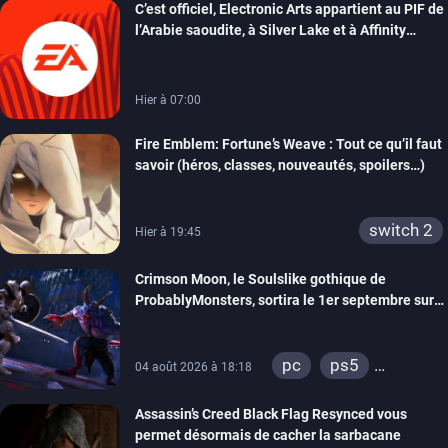
C’est officiel, Electronic Arts appartient au PIF de
l’Arabie saoudite, à Silver Lake et à Affinity
Partners
Hier à 07:00
Fire Emblem: Fortune’s Weave : Tout ce qu’il faut
savoir (héros, classes, nouveautés, spoilers…)
switch 2
Hier à 19:45
Crimson Moon, le Soulslike gothique de
ProbablyMonsters, sortira le 1er septembre sur
PC, PS5 et Xbox Series
pc
ps5
04 août 2026 à 18:18
xbox series
Assassin’s Creed Black Flag Resynced vous
permet désormais de cacher la sarbacane