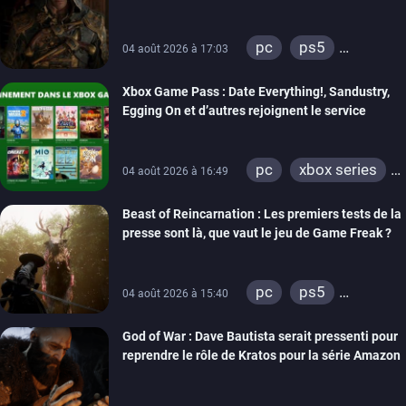
pc
ps5
04 août 2026 à 17:03
xbox series
Xbox Game Pass : Date Everything!, Sandustry,
Egging On et d’autres rejoignent le service
pc
xbox series
04 août 2026 à 16:49
xbox one
Beast of Reincarnation : Les premiers tests de la
presse sont là, que vaut le jeu de Game Freak ?
pc
ps5
04 août 2026 à 15:40
xbox series
God of War : Dave Bautista serait pressenti pour
reprendre le rôle de Kratos pour la série Amazon