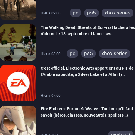
pc
ps5
xbox series
Hier à 09:00
The Walking Dead: Streets of Survival lâchera les
rôdeurs le 18 septembre et lance ses
précommandes
pc
ps5
xbox series
Hier à 08:00
switch
switch 2
C’est officiel, Electronic Arts appartient au PIF de
l’Arabie saoudite, à Silver Lake et à Affinity
Partners
Hier à 07:00
Fire Emblem: Fortune’s Weave : Tout ce qu’il faut
savoir (héros, classes, nouveautés, spoilers…)
switch 2