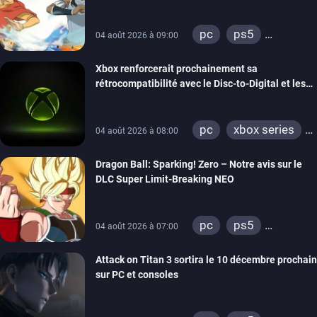
pc
ps5
04 août 2026 à 09:00
xbox series
Xbox renforcerait prochainement sa
switch
switch 2
rétrocompatibilité avec le Disc-to-Digital et les
portages de jeux Xbox 360 sur PC
pc
xbox series
04 août 2026 à 08:00
xbox one
Dragon Ball: Sparking! Zero – Notre avis sur le
xbox 360
DLC Super Limit-Breaking NEO
pc
ps5
04 août 2026 à 07:00
xbox series
Attack on Titan 3 sortira le 10 décembre prochain
sur PC et consoles