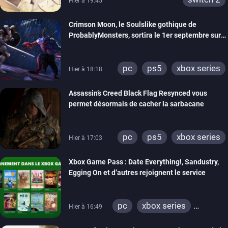
Hier à 19:45
Crimson Moon, le Soulslike gothique de
ProbablyMonsters, sortira le 1er septembre sur
PC, PS5 et Xbox Series
pc
ps5
xbox series
Hier à 18:18
Assassin’s Creed Black Flag Resynced vous
permet désormais de cacher la sarbacane
pc
ps5
xbox series
Hier à 17:03
Xbox Game Pass : Date Everything!, Sandustry,
Egging On et d’autres rejoignent le service
pc
xbox series
Hier à 16:49
xbox one