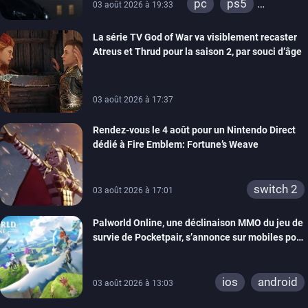
pc
ps5
03 août 2026 à 19:33
xbox series
La série TV God of War va visiblement recaster
switch 2
Atreus et Thrud pour la saison 2, par souci d’âge
03 août 2026 à 17:37
Rendez-vous le 4 août pour un Nintendo Direct
dédié à Fire Emblem: Fortune’s Weave
switch 2
03 août 2026 à 17:01
Palworld Online, une déclinaison MMO du jeu de
survie de Pocketpair, s’annonce sur mobiles pour
cette année
ios
android
03 août 2026 à 13:03