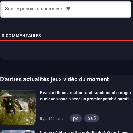
0
COMMENTAIRES
D'autres actualités jeux vidéo du moment
Beast of Reincarnation veut rapidement corriger
quelques soucis avec un premier patch à paraître
bientôt
pc
ps5
Il y a 19 heures
xbox series
Larian célèbre les 3 ans de Baldur’s Gate 3 avec