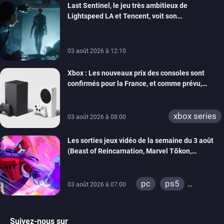
Last Sentinel, le jeu très ambitieux de
Lightspeed LA et Tencent, voit son
développement coupé, 80 personnes sont
licenciées
03 août 2026 à 12:10
Xbox : Les nouveaux prix des consoles sont
confirmés pour la France, et comme prévu,
l’addition est salée
xbox series
03 août 2026 à 08:00
Les sorties jeux vidéo de la semaine du 3 août
(Beast of Reincarnation, Marvel Tōkon,
Sovereign Tower…)
pc
ps5
03 août 2026 à 07:00
xbox series
switch
ps4
Suivez-nous sur