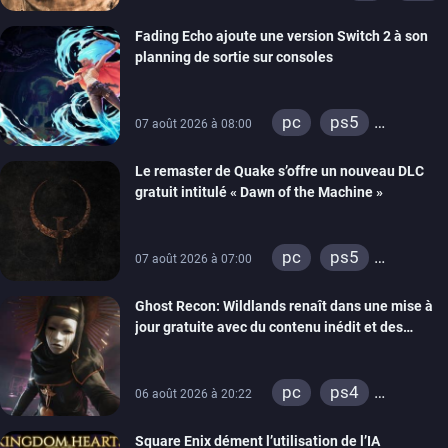
Fading Echo ajoute une version Switch 2 à son
planning de sortie sur consoles
pc
ps5
07 août 2026 à 08:00
xbox series
Le remaster de Quake s’offre un nouveau DLC
gratuit intitulé « Dawn of the Machine »
pc
ps5
07 août 2026 à 07:00
xbox series
Ghost Recon: Wildlands renaît dans une mise à
switch
ps4
jour gratuite avec du contenu inédit et des
xbox one
visuels améliorés
nintendo 64
pc
ps4
06 août 2026 à 20:22
xbox one
Square Enix dément l’utilisation de l’IA