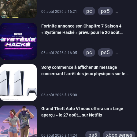
de développement
pc
ps5
06 août 2026 à 16:21
xbox series
Fortnite annonce son Chapitre 7 Saison 4
switch 2
« Système Hacké » prévu pour le 20 août
prochain, tandis que Les Simpson ont fait leur
retour
pc
ps5
06 août 2026 à 16:05
xbox series
Sony commence à afficher un message
switch
ios
concernant l’arrêt des jeux physiques sur le
android
ps4
carton des PlayStation 5
xbox one
switch 2
06 août 2026 à 15:00
Grand Theft Auto VI nous offrira un « large
aperçu » le 27 août… sur Netflix
ps5
xbox series
06 août 2026 à 14:24