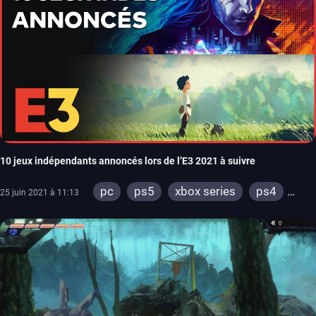
10 jeux indépendants annoncés lors de l’E3 2021 à suivre
pc
ps5
xbox series
ps4
25 juin 2021 à 11:13
xbox one