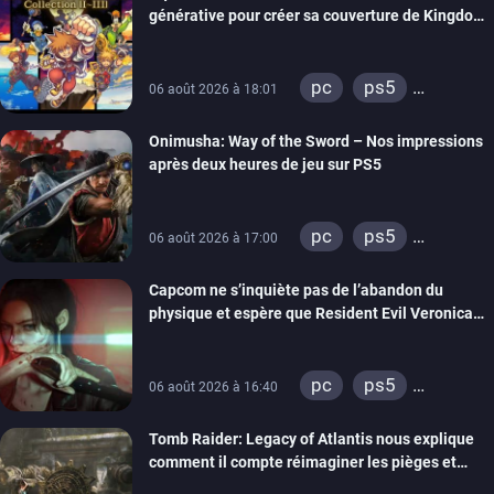
générative pour créer sa couverture de Kingdom
Hearts Collection
pc
ps5
06 août 2026 à 18:01
xbox series
Onimusha: Way of the Sword – Nos impressions
switch 2
après deux heures de jeu sur PS5
pc
ps5
06 août 2026 à 17:00
xbox series
Capcom ne s’inquiète pas de l’abandon du
switch 2
physique et espère que Resident Evil Veronica
imitera Requiem pour dynamiser la série
pc
ps5
06 août 2026 à 16:40
xbox series
Tomb Raider: Legacy of Atlantis nous explique
switch 2
comment il compte réimaginer les pièges et
énigmes dans une nouvelle vidéo des coulisses