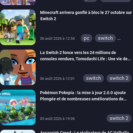
Minecraft arrivera gonflé à bloc le 27 octobre sur
Switch 2
pc
switch
06 août 2026 à 12:54
ps4
ps vita
La Switch 2 fonce vers les 24 millions de
xbox one
wiiu
consoles vendues, Tomodachi Life : Une vie de
3ds
ps3
rêve dépasse aujourd’hui les 8 millions
xbox 360
switch 2
switch
switch 2
06 août 2026 à 12:01
Pokémon Pokopia : la mise à jour 2.0.0 ajoute
Plongée et de nombreuses améliorations de
confort
switch 2
05 août 2026 à 19:06
Assassin’s Creed : Le réalisateur de AC Valhalla