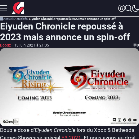
Accueil
Actualités
Eiyuden Chronicle repoussé à 2023 mais annonce un spin-off
Eiyuden Chronicle repoussé à
2023 mais annonce un spin-off
Doodz
13 juin 2021 à 21:05
0
Double dose d’
Eiyuden Chronicle
lors du Xbox & Bethesda
Games Showcase spécial
E3 2021
. Et nous avons eu droit