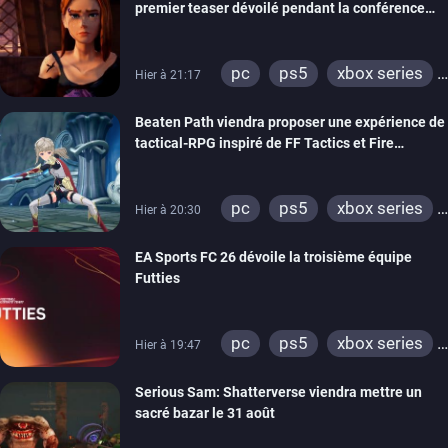
premier teaser dévoilé pendant la conférence
THQ Nordic
pc
ps5
xbox series
Hier à 21:17
switch
stadia
ps4
Beaten Path viendra proposer une expérience de
xbox one
tactical-RPG inspiré de FF Tactics et Fire
Emblem
pc
ps5
xbox series
Hier à 20:30
switch
EA Sports FC 26 dévoile la troisième équipe
Futties
pc
ps5
xbox series
Hier à 19:47
switch
ps4
Serious Sam: Shatterverse viendra mettre un
xbox one
switch 2
sacré bazar le 31 août