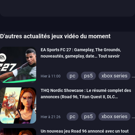
D'autres actualités jeux vidéo du moment
EA Sports FC 27 : Gameplay, The Grounds,
nouveautés, gameplay, date… Tout savoir
pc
ps5
xbox series
Hier à 11:00
switch 2
THQ Nordic Showcase : Le résumé complet des
annonces (Road 96, Titan Quest II, DLC
REANIMAL…)
pc
ps5
xbox series
Hier à 21:26
switch
stadia
ps4
Un nouveau jeu Road 96 annoncé avec un tout
xbox one
switch 2