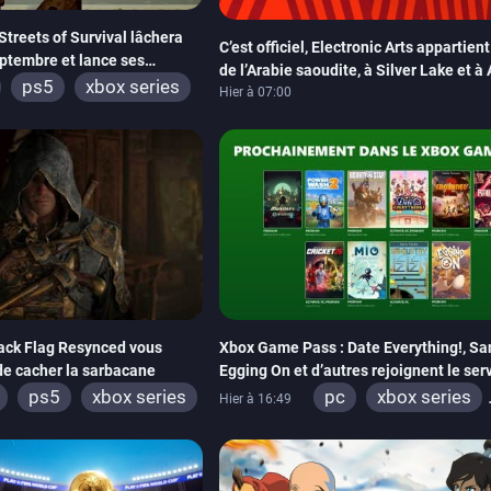
treets of Survival lâchera
C’est officiel, Electronic Arts appartien
eptembre et lance ses
de l’Arabie saoudite, à Silver Lake et à 
ps5
xbox series
Partners
Hier à 07:00
tch
switch 2
lack Flag Resynced vous
Xbox Game Pass : Date Everything!, Sa
e cacher la sarbacane
Egging On et d’autres rejoignent le ser
ps5
xbox series
pc
xbox series
Hier à 16:49
xbox one