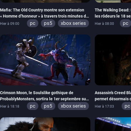
Mafia: The Old Country montre son extension
The Walking Dead: S
« Homme d’honneur » à travers trois minutes de
les rôdeurs le 18 s
gameplay commenté
précommandes
pc
ps5
xbox series
pc
Hier à 09:00
Hier à 08:00
swi
Crimson Moon, le Soulslike gothique de
Assassin’s Creed B
ProbablyMonsters, sortira le 1er septembre sur
permet désormais d
PC, PS5 et Xbox Series
pc
ps5
xbox series
pc
Hier à 18:18
Hier à 17:03