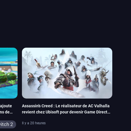
 ajoute
Assassin’s Creed : Le réalisateur de AC Valhalla
ns de
revient chez Ubisoft pour devenir Game Director
de la marque
Il y a 20 heures
itch 2