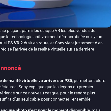
, se plaçant parmi les casque VR les plus vendus du
que la technologie soit vraiment démocratisée aux yeux
ntiel
PS VR 2
était en route, et Sony vient justement d’en
cise l’arrivée de la réalité virtuelle sur sa dernière
annoncé
de réalité virtuelle va arriver sur PS5
, permettant alors
périeures. Sony explique que les leçons du premier
périence sur ce nouveau casque, pour le rendre plus
uffira d’un seul câble pour connecter l’ensemble.
aucune photo n’est pour le moment disponible
, mais