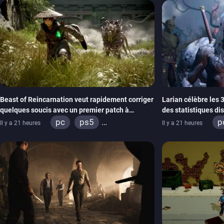
Beast of Reincarnation veut rapidement corriger
Larian célèbre les 
quelques soucis avec un premier patch à
des statistiques di
paraître bientôt
pc
ps5
p
Il y a 21 heures
Il y a 21 heures
xbox series
x