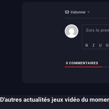
ps vita
xbox one
wiiu
3ds
ps3
S'abonner
xbox 360
switch 2
0
COMMENTAIRES
D'autres actualités jeux vidéo du mome