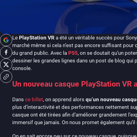
Le
PlayStation VR
a été un véritable succès pour Sony
marché même si cela n’est pas encore suffisant pour 
du grand public. Avec la
PS5
, on se doutait qu’un pote
dessiner les grandes lignes dans un post de blog qui pré
console.
Un nouveau casque PlayStation VR 
Dans
ce billet
, on apprend alors
qu’un nouveau casque 
plus d’interactivité et des performances nettement su
casque ont été tirées afin d’améliorer grandement l’ex
immersif que jamais. On nous promet également qu’il s
On en sait encore peu sur ce nouveau casque, puisque