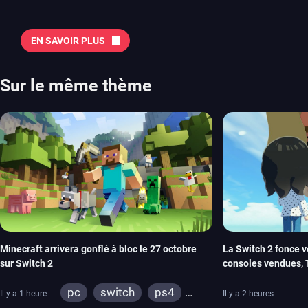
notre sélection en vidéo, qui revient sur les titres à ne pas manquer 
majeures. On pense évidemment au nouveau jeu de combat de Arc 
Tokon ou encore Beast of Reincarnation, qui nous montre que Game F
EN SAVOIR PLUS
chose d’ambitieux que Pokémon. On n’oubliera pas la période de G
Plague Tale et Metal Gear Solid qui seront là. La liste de toutes les s
2026 Vous trouverez ici tous les jeux majeurs qui sortiront au mois 
Sur le même thème
aussi les jeux de ce mois dans notre page dédiée…
Minecraft arrivera gonflé à bloc le 27 octobre
La Switch 2 fonce v
sur Switch 2
consoles vendues, 
rêve dépasse aujour
pc
switch
ps4
Il y a 1 heure
Il y a 2 heures