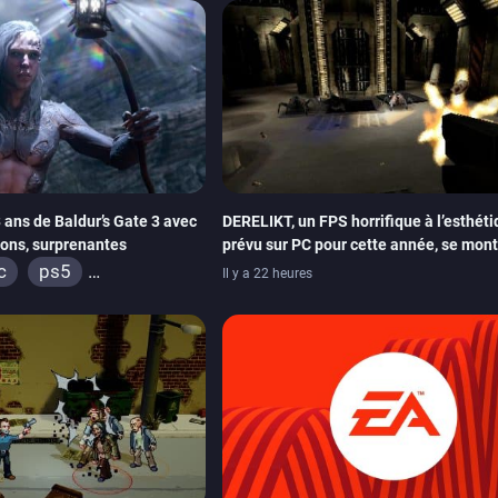
3 ans de Baldur’s Gate 3 avec
DERELIKT, un FPS horrifique à l’esthét
sons, surprenantes
prévu sur PC pour cette année, se mon
un trailer de gameplay
c
ps5
Il y a 22 heures
box series