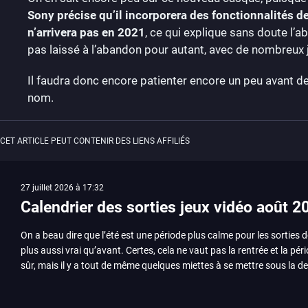
Sony précise qu’il incorporera des fonctionnalités d
n’arrivera pas en 2021
, ce qui explique sans doute l’a
pas laissé à l’abandon pour autant, avec de nombreux 
Il faudra donc encore patienter encore un peu avant de 
nom.
CET ARTICLE PEUT CONTENIR DES LIENS AFFILIÉS
27 juillet 2026 à 17:32
Calendrier des sorties jeux vidéo août 2
On a beau dire que l’été est une période plus calme pour les sorties d
plus aussi vrai qu’avant. Certes, cela ne vaut pas la rentrée et la pér
sûr, mais il y a tout de même quelques miettes à se mettre sous la de
juillet avec Assassin’s Creed et Splatoon. Voyons ensemble tout ce q
Quelles sont les sorties à retenir en août 2026 ? Avant de vous lister jeu par jeu, découvrez