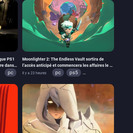
ique PS1
Moonlighter 2: The Endless Vault sortira de
tre dans
l’accès anticipé et commencera les affaires le 2
septembre
pc
pc
ps5
Il y a 23 heures
xbox series