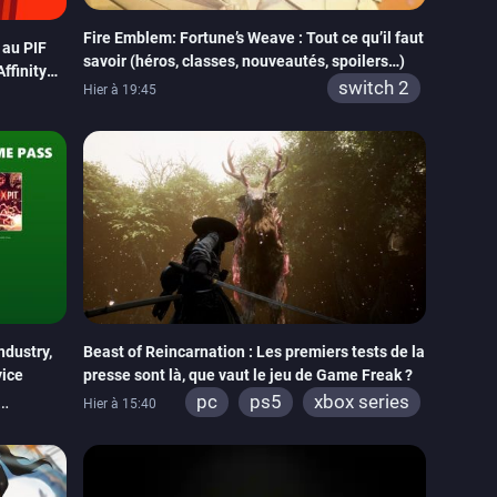
Fire Emblem: Fortune’s Weave : Tout ce qu’il faut
t au PIF
savoir (héros, classes, nouveautés, spoilers…)
Affinity
switch 2
Hier à 19:45
ndustry,
Beast of Reincarnation : Les premiers tests de la
vice
presse sont là, que vaut le jeu de Game Freak ?
pc
ps5
xbox series
Hier à 15:40