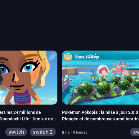
ou les productions plus
System Works avec Marvel
reak sait faire autre
amescom, avec Star Wars,
orties jeux vidéo de août
de juin. Vous trouverez
ers les 24 millions de
Pokémon Pokopia : la mise à jour 2.0.0
Tomodachi Life : Une vie de
Plongée et de nombreuses amélioratio
d’hui les 8 millions
confort
switch
switch 2
sw
Il y a 19 heures