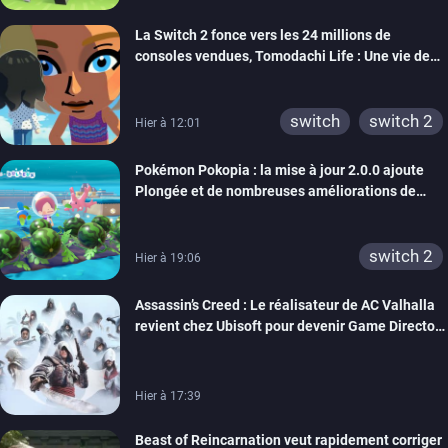
ps vita
xbox one
La Switch 2 fonce vers les 24 millions de
wiiu
3ds
ps3
consoles vendues, Tomodachi Life : Une vie de
xbox 360
switch 2
rêve dépasse aujourd’hui les 8 millions
switch
switch 2
Hier à 12:01
Pokémon Pokopia : la mise à jour 2.0.0 ajoute
Plongée et de nombreuses améliorations de
confort
switch 2
Hier à 19:06
Assassin’s Creed : Le réalisateur de AC Valhalla
revient chez Ubisoft pour devenir Game Director
de la marque
Hier à 17:39
Beast of Reincarnation veut rapidement corriger