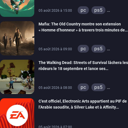
pc
ps5
05 août 2026 à 15:00
xbox series
Mafia: The Old Country montre son extension
« Homme d’honneur » à travers trois minutes de
gameplay commenté
pc
ps5
05 août 2026 à 09:00
xbox series
The Walking Dead: Streets of Survival lâchera les
rôdeurs le 18 septembre et lance ses
précommandes
pc
ps5
05 août 2026 à 08:00
xbox series
C’est officiel, Electronic Arts appartient au PIF de
switch
switch 2
l’Arabie saoudite, à Silver Lake et à Affinity
Partners
05 août 2026 à 07:00