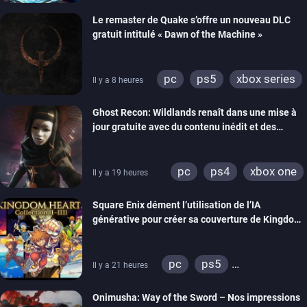
Le remaster de Quake s’offre un nouveau DLC
gratuit intitulé « Dawn of the Machine »
pc
ps5
xbox series
Il y a 8 heures
switch
ps4
Ghost Recon: Wildlands renaît dans une mise à
xbox one
nintendo 64
jour gratuite avec du contenu inédit et des
visuels améliorés
pc
ps4
xbox one
Il y a 19 heures
Square Enix dément l’utilisation de l’IA
générative pour créer sa couverture de Kingdom
Hearts Collection
pc
ps5
Il y a 21 heures
xbox series
switch 2
Onimusha: Way of the Sword – Nos impressions