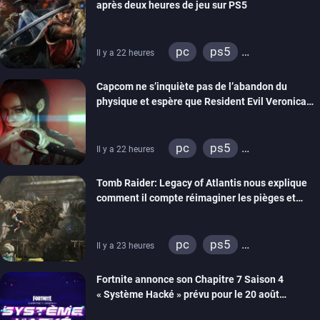
après deux heures de jeu sur PS5
pc
ps5
Il y a 22 heures
xbox series
switch 2
Capcom ne s’inquiète pas de l’abandon du
physique et espère que Resident Evil Veronica
imitera Requiem pour dynamiser la série
pc
ps5
Il y a 22 heures
xbox series
switch 2
Tomb Raider: Legacy of Atlantis nous explique
comment il compte réimaginer les pièges et
énigmes dans une nouvelle vidéo des coulisses
de développement
pc
ps5
Il y a 23 heures
xbox series
switch 2
Fortnite annonce son Chapitre 7 Saison 4
« Système Hacké » prévu pour le 20 août
prochain, tandis que Les Simpson ont fait leur