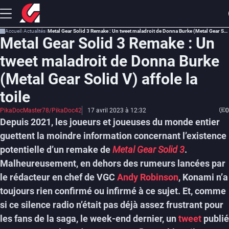
Accueil
Actualités
Metal Gear Solid 3 Remake : Un tweet maladroit de Donna Burke (Metal Gear Solid V) affole la toile
Metal Gear Solid 3 Remake : Un
tweet maladroit de Donna Burke
(Metal Gear Solid V) affole la
toile
PikaDocMaster78/PikaDoc42
17 avril 2023 à 12:32
0
Depuis 2021, les joueurs et joueuses du monde entier
guettent la moindre information concernant l’existence
potentielle d’un remake de
Metal Gear Solid 3
.
Malheureusement, en dehors des rumeurs lancées par
le rédacteur en chef de VGC
Andy Robinson
, Konami n’a
toujours rien confirmé ou infirmé à ce sujet. Et, comme
si ce silence radio n’était pas déjà assez frustrant pour
les fans de la saga, le week-end dernier, un
tweet
publié