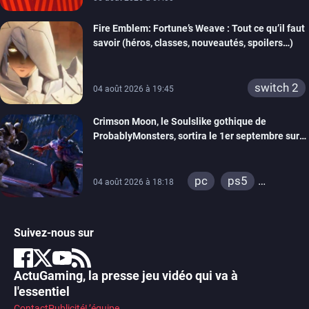
Fire Emblem: Fortune’s Weave : Tout ce qu’il faut
savoir (héros, classes, nouveautés, spoilers…)
switch 2
04 août 2026 à 19:45
Crimson Moon, le Soulslike gothique de
ProbablyMonsters, sortira le 1er septembre sur
PC, PS5 et Xbox Series
pc
ps5
04 août 2026 à 18:18
xbox series
Suivez-nous sur
ActuGaming, la presse jeu vidéo qui va à
l'essentiel
Contact
Publicité
L’équipe