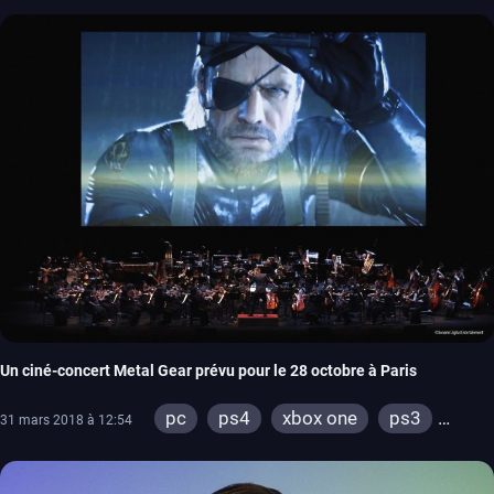
Un ciné-concert Metal Gear prévu pour le 28 octobre à Paris
pc
ps4
xbox one
ps3
31 mars 2018 à 12:54
xbox 360
playstation one
playstation 2