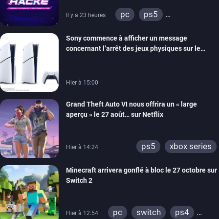
retour
pc
ps5
Il y a 23 heures
xbox series
switch
Sony commence à afficher un message
ios
android
ps4
concernant l’arrêt des jeux physiques sur le
xbox one
switch 2
carton des PlayStation 5
Hier à 15:00
Grand Theft Auto VI nous offrira un « large
aperçu » le 27 août… sur Netflix
ps5
xbox series
Hier à 14:24
Minecraft arrivera gonflé à bloc le 27 octobre sur
Switch 2
pc
switch
ps4
Hier à 12:54