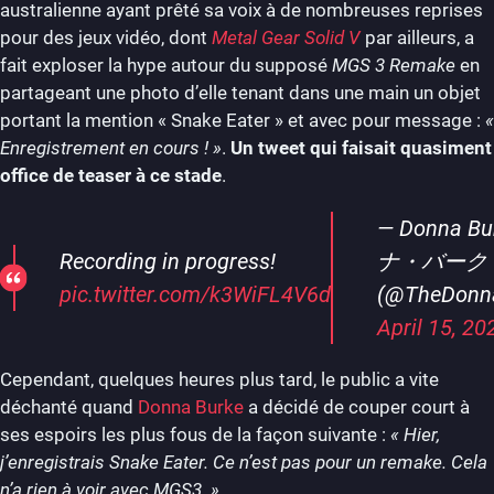
australienne ayant prêté sa voix à de nombreuses reprises
pour des jeux vidéo, dont
Metal Gear Solid V
par ailleurs, a
fait exploser la hype autour du supposé
MGS 3 Remake
en
partageant une photo d’elle tenant dans une main un objet
portant la mention « Snake Eater » et avec pour message :
«
Enregistrement en cours ! »
.
Un tweet qui faisait quasiment
office de teaser à ce stade
.
— Donna Bu
Recording in progress!
ナ・バーク
pic.twitter.com/k3WiFL4V6d
(@TheDonn
April 15, 20
Cependant, quelques heures plus tard, le public a vite
déchanté quand
Donna Burke
a décidé de couper court à
ses espoirs les plus fous de la façon suivante :
« Hier,
j’enregistrais Snake Eater. Ce n’est pas pour un remake. Cela
n’a rien à voir avec MGS3. »