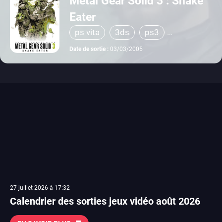
Metal Gear Solid 3 : Snake
Eater
ps vita
3ds
ps3
xbox 360
playstation 2
Date de sortie :
03/03/2005
27 juillet 2026 à 17:32
Calendrier des sorties jeux vidéo août 2026