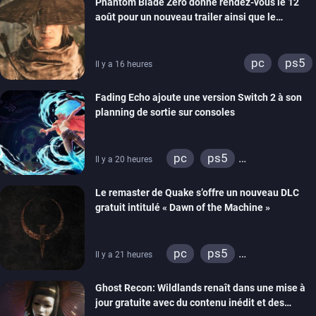
Phantom Blade Zero donne rendez-vous le 12
août pour un nouveau trailer ainsi que le
lancement des précommandes
pc
ps5
Il y a 16 heures
Fading Echo ajoute une version Switch 2 à son
planning de sortie sur consoles
pc
ps5
Il y a 20 heures
xbox series
Le remaster de Quake s’offre un nouveau DLC
gratuit intitulé « Dawn of the Machine »
pc
ps5
Il y a 21 heures
xbox series
switch
Ghost Recon: Wildlands renaît dans une mise à
ps4
xbox one
jour gratuite avec du contenu inédit et des
nintendo 64