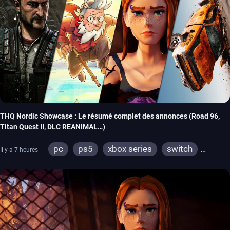
THQ Nordic Showcase : Le résumé complet des annonces (Road 96,
Titan Quest II, DLC REANIMAL…)
pc
ps5
xbox series
switch
Il y a 7 heures
stadia
ps4
xbox one
switch 2