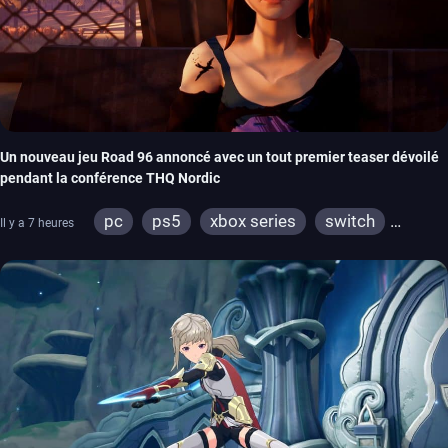
Un nouveau jeu Road 96 annoncé avec un tout premier teaser dévoilé
pendant la conférence THQ Nordic
pc
ps5
xbox series
switch
Il y a 7 heures
stadia
ps4
xbox one