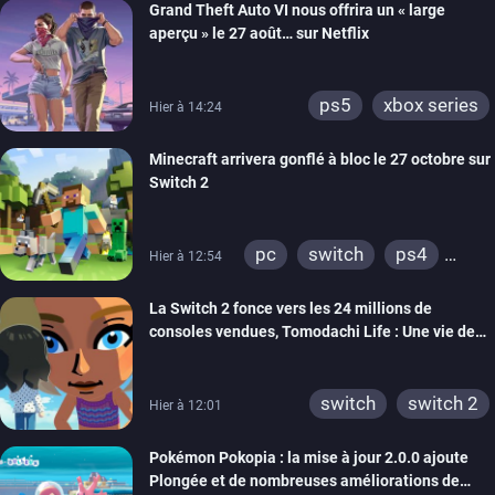
Grand Theft Auto VI nous offrira un « large
aperçu » le 27 août… sur Netflix
ps5
xbox series
Hier à 14:24
Minecraft arrivera gonflé à bloc le 27 octobre sur
Switch 2
pc
switch
ps4
Hier à 12:54
ps vita
xbox one
La Switch 2 fonce vers les 24 millions de
wiiu
3ds
ps3
consoles vendues, Tomodachi Life : Une vie de
xbox 360
switch 2
rêve dépasse aujourd’hui les 8 millions
switch
switch 2
Hier à 12:01
Pokémon Pokopia : la mise à jour 2.0.0 ajoute
Plongée et de nombreuses améliorations de