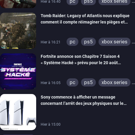
pc
ps5
xbox series
Hier à 16:40
switch 2
Tomb Raider: Legacy of Atlantis nous explique
comment il compte réimaginer les pièges et
énigmes dans une nouvelle vidéo des coulisses
de développement
pc
ps5
xbox series
Hier à 16:21
switch 2
Fortnite annonce son Chapitre 7 Saison 4
« Système Hacké » prévu pour le 20 août
prochain, tandis que Les Simpson ont fait leur
retour
pc
ps5
xbox series
Hier à 16:05
switch
ios
android
Sony commence à afficher un message
ps4
xbox one
concernant l’arrêt des jeux physiques sur le
switch 2
carton des PlayStation 5
Hier à 15:00