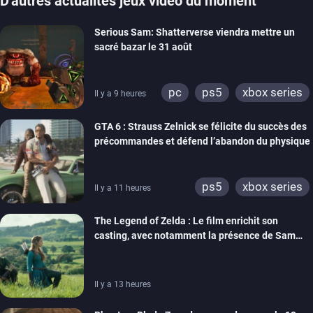
D'autres actualités jeux vidéo du moment
Serious Sam: Shatterverse viendra mettre un
sacré bazar le 31 août
pc
ps5
xbox series
Il y a 9 heures
GTA 6 : Strauss Zelnick se félicite du succès des
précommandes et défend l’abandon du physique
ps5
xbox series
Il y a 11 heures
The Legend of Zelda : Le film enrichit son
casting, avec notamment la présence de Sam
Neill
Il y a 13 heures