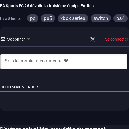
EA Sports FC 26 dévoile la troisième équipe Futties
pc
ps5
xbox series
switch
ps4
Il y a 8 heures
xbox one
switch 2
S'abonner
Se connecter
0
COMMENTAIRES